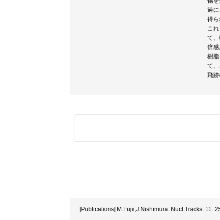
傷を
過に
得ら
これ
て、
倍感
樹脂
て、
飛跡
[Publications] M.Fujii;J.Nishimura: Nucl.Tracks. 11. 