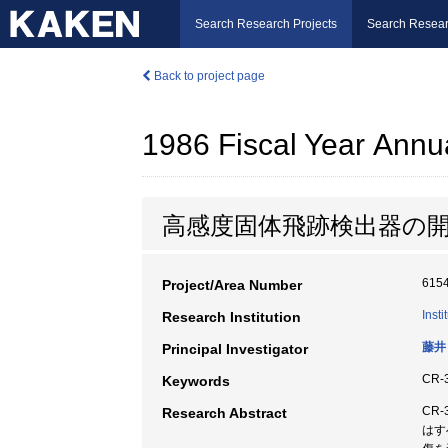
Search Research Projects
Search Resear
Back to project page
1986 Fiscal Year Annu
高感度固体飛跡検出器の
615
Project/Area Number
Inst
Research Institution
藤井
Principal Investigator
CR
Keywords
CR
Research Abstract
はす