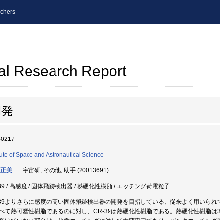
chers
al Research Report
開発
40217
itute of Space and Astronautical Science
 正美
宇宙研, その他, 助手 (20013691)
-39 / 高感度 / 固体飛跡検出器 / 熱硬化性樹脂 / エッチング荷電粒子
-39よりさらに感度の高い固体飛跡検出器の開発を目指している。従来よく用いら
べて熱可塑性樹脂であるのに対し、CR-39は熱硬化性樹脂である。熱硬化性樹脂は