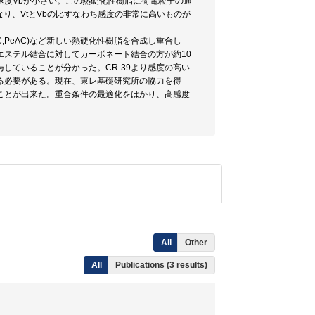
速度Vbが小さい。この熱硬化性樹脂に荷電粒子の通
り、VtとVbの比すなわち感度の非常に高いものが
AC,PeAC)など新しい熱硬化性樹脂を合成し重合し
ステル結合に対してカーボネート結合の方が約10
していることが分かった。CR-39より感度の高い
る必要がある。現在、東レ基礎研究所の協力を得
ことが出来た。重合条件の最適化をはかり、高感度
All
Other
All
Publications (3 results)