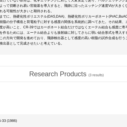
受けていない部分は、化学エッチングに対して大変安定であり、バルクエッチング
よって切断され易い官能基を導入すると、飛跡に沿ったエッチング速度Vtが大きくな
れる可能性が大きいと期待される。
までに、熱硬化性ポリエステル(DAS,DAA)、熱硬化性ポリカーボネート(PrAC,Bu
樹脂の分子構造と荷電粒子に対する感度の関係を系統的に調べてきた。その結果、エ
度が高いこと、CR-39ではカーボネート結合だけではなくエーテル結合も感度に寄与
を作るためには、エーテル結合よりも放射線に対してさらに弱い結合形式を導入す
この方向で開発を進めており、飛跡検出器として感度の高い樹脂の試作合成を行う
検出器として完成させたいと考えている。
Research Products
(
3
results)
25-33 (1986)