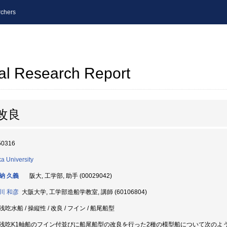
chers
al Research Report
改良
50316
a University
納 久義
阪大, 工学部, 助手 (00029042)
川 和彦
大阪大学, 工学部造船学教室, 講師 (60106804)
吃水船 / 操縦性 / 改良 / フイン / 船尾船型
浅吃K1軸船のフイン付並びに船尾船型の改良を行った2種の模型船について次のよ