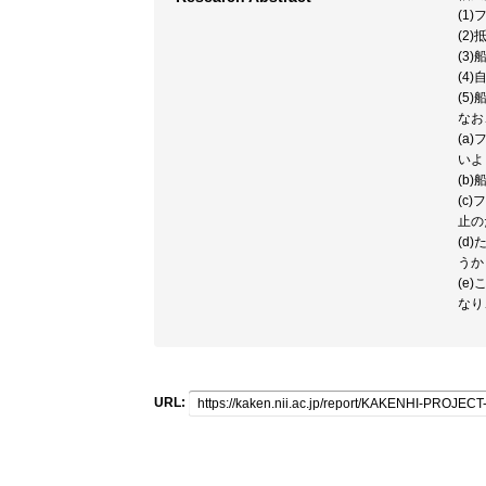
(1
(2
(3
(4
(5
なお
(a
いよ
(b
(c
止の
(d
うか
(e
なり
URL: