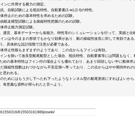
)フインに作用する横力の測定。
)抵抗、自航試験による抵抗特性。自航要素(1-w),(1-t)の特性。
)船体停止のための基本特性を求めるための試験。
)自由航走模型試験による操縦特性把握のための試験。
)船体停止能力測定試験。
、適宜、基本データーから各能力、特性等のシミュレーションを行って、実績と比
)フインは今のままの形状でもかなり効果があり、船の操縦性改良に対して有効であ
う、具体的な設計段階で注意が必要である。
)船体停止性能もまずまずのようであり、この点からもフインは有効。
)フインを除いて改良型船尾船型とした場合、抵抗特性、自航要素等には問題もなく
ための基本特性はフイン付の場合よりも優れており、あまり回頭しない中に船体停
)ただ操縦性指数はわづかながら不安定側へ寄っており、この点からはやや期待外れ
と思われる。
)このためにはもう少し下へたれ下ったようなトンネル型の船尾形状にすればよいか
、有意義な資料が得られたと言へよう。