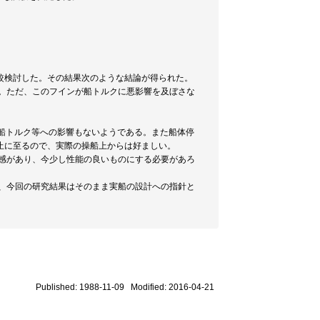
較検討した。その結果次のような結論が得られた。
る。ただ、このフインが船トルクに悪影響を及ぼさな
、船トルク等への影響もないようである。また船体停
止に至るので、実際の操船上からは好ましい。
の感があり、今少し性能の良いものにする必要があろ
ら、今回の研究結果はそのまま実船の設計への指針と
Published: 1988-11-09 Modified: 2016-04-21