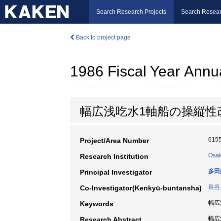
Search Research Projects
Search Resear
Back to project page
1986 Fiscal Year Annu
幅広浅吃水1軸船の操縦性
615
Project/Area Number
Osak
Research Institution
多田
Principal Investigator
長谷
Co-Investigator(Kenkyū-buntansha)
幅広浅
Keywords
幅広
Research Abstract