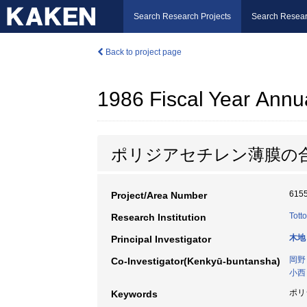
Search Research Projects
Search Resear
Back to project page
1986 Fiscal Year Annu
ポリジアセチレン薄膜の
615
Project/Area Number
Totto
Research Institution
木地
Principal Investigator
岡野
Co-Investigator(Kenkyū-buntansha)
小西
ポリ
Keywords