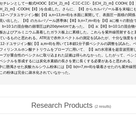
チレンとして一般式HOOC【(CH_2)_m】-CΞC-CΞC-【(CH_2)_m】COOH(【I】),【
CH_2)_m】-COOH(【II】)を合成した。さらに、【II】からカルバゾール基を末端に
10,12-ヘプタユサジイン酸(【II】a,n=13,m=8)を水面に展開して、表面圧一面積の関
見い出した。【II】のカルバゾール誘導体(【III】b,n=7,m=8)を【II】aに種々の
I】b=10:1の混合物の崩壊圧は約20dyne/cmであった。【II】a:【III】b=10:1の混合
板およびアルミニウム蒸着したガラス板上に累積した。これらを紫外線照射すると
ているものと思われる。ATR法で赤外スペクトルの測定を試みたが、十分な強度を
10,12-ドユサジイン酸(【I】a,m=8)を用いて1本鎖1分子膜ベシクルの調整を試
フィリンスルホン酸ナトリウムをプローブに用いて、【I】aの水溶液を超音波照射し、こ
ーブが重合性のベシクルに取り込まれた証拠は得られなかった。したがって、ベシ
ベシクルを形成するには炭化水素鎖の長さを更に長くする必要があると思われる。
水中に懸濁させた炭酸カルシウム粉体には【II】b(n=7,m=8)を吸着させたのち紫
この粉体は完全に疎水化されていなかった。
Research Products
(
2
results)