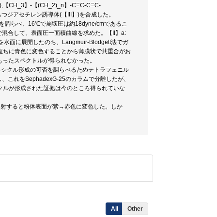
CH_3】-【(CH_2)_n】-CΞC-CΞC-
もつジアセチレン誘導体(【III】)を合成した。
係を調らべ、16℃で崩壊圧は約18dyne/cmであるこ
割合で混合して、表面圧一面積曲線を求めた。【II】a:
物を水面に展開したのち、Langmuir-Blodgett法でガ
直ちに青色に変色することから薄膜状で共重合がお
もったスペクトルが得られなかった。
みた。ベシクル形成の可否を調らべるためテトラフェニル
れをSephadexG-25のカラムで分離したが、
クルが形成された証拠は今のところ得られていな
外線照射すると粉体表面が紫→赤色に変色した。しか
All
Other