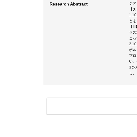
ジアセ
Research Abstract
【(
1 
とを
【II
ラス
こっ
2 
ポル
プロ
い。
3 
し、