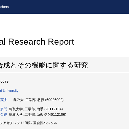
chers
al Research Report
合成とその機能に関する研究
50679
ri University
 実夫
鳥取大, 工学部, 教授 (60026002)
 多門
鳥取大学, 工学部, 助手 (20112104)
 久俊
鳥取大学, 工学部, 助教授 (40112106)
ジアセチレン / LB膜 / 重合性ベシクル