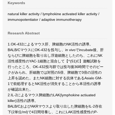
Keywords
natural killer activity / lymphokine activated killer activity /
immunopotentiator / adaptive immunotherapy
Research Abstract
1.OK-432によるマウス肝、脾細胞のNK活性の誘導。
BALB/CマウスにOK-432を投与し、in vivoでincubate後、肝
ならびに脾細胞を取り出し浮遊細胞としたのち、これにNK
活性感受性のYAC-1細胞と混合して【^(51)C】遊離試験を
行ったところ、OK-432投与群では投与後36時間でそのピー
クがみられ、肝細胞では対照の5倍、脾細胞で3倍の活性の
上昇を認めた。またNK細胞に対する抗体であるAsialo GM-
1で前処理するとNK活性が消失することから本活性の誘導
が確認出来た。
2.IL-2によるマウス脾細胞のLAK(lymphokine actiuated
killer)活性の誘導。
BALB/CおよびAKRマウスより取り出した脾細胞をIL-2存在
下(2単位/ml)で4日間培養し、これにLAK活性感受性のP-