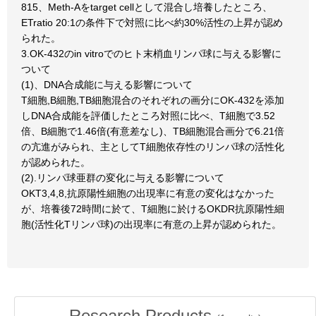
815、Meth-Aをtarget cellとして混合し培養したところ、
ETratio 20:1の条件下で対照に比べ約30%活性の上昇が認め
られた。
3.OK-432のin vitroでのヒト末梢血リンパ球に与える影響に
ついて
(1)、DNA合成能に与える影響について
T細胞,B細胞,TB細胞混合のそれぞれの画分にOK-432を添加
しDNA合成能を評価したところ対照に比べ、T細胞で3.52
倍、B細胞で1.46倍(有意差なし)、TB細胞混合画分で6.21倍
の亢進がみられ、主としてT細胞依存性のリンパ球の活性化
が認められた。
(2).リンパ球亜群の変化に与える影響について
OKT3,4,8,抗原陽性細胞の出現率に有意の変化はなかった
が、培養後72時間に於て、T細胞に於けるOKDR抗原陽性細
胞(活性化Tリンパ球)の出現率に有意の上昇が認められた。
Research Products