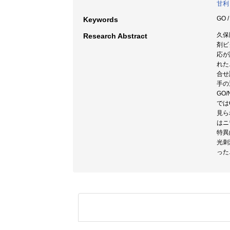
甘利
GO 
Keywords
久保
Research Abstract
剤ビ
応が
れた
合せ
手の
GO
では
見ら
はニ
特異
光刺
った