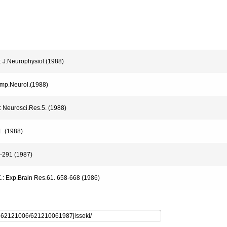
: J.Neurophysiol.(1988)
Comp.Neurol.(1988)
: Neurosci.Res.5. (1988)
1. (1988)
2-291 (1987)
,K.: Exp.Brain Res.61. 658-668 (1986)