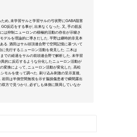
るため, 未学習サルと学習サルの弓状野にGABA阻害
GO反応をする事が, 出来なくなった. 又, 手の筋反
成立には抑制ニューロンの積極的活動の存在が示唆さ
モデルを理論的に導きだした. 平野は継時的非見本
ある. 酒田はサル頭頂連合野で空間記憶に基づいて
動に先行するニューロン活動を発見した. 二木は
るまでの経過をサルの前頭連合野で解析した. 未学習
激に特異的に反応するような分化したニューロン活動が
の変換によって, ニューロン活動が変化した. 高松
シモルを使って調べた. 刷り込み刺激の呈示直後,
. 岩田は半側空間無視を示す脳損傷患者で瞬間露出
の双方で見つかり, 必ずしも体側に限局していなか