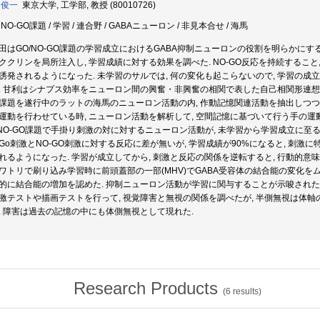
 俊一
東京大学, 工学部, 教授 (80010726)
/ NO-GO課題 / 学習 / 連合野 / GABAニューロン / 非見本合せ / 海馬
田はGO/NO-GO課題の学習成立におけるGABA抑制ニューロンの役割を明らかにす
ククリンを局所注入し, 学習成績に対する効果を調べた. NO-GO反応を持続すること, 
誘発されるようになった. 未学習のサルでは, 何の変化も起こらないので, 学習の
. 甘利はシナプス効率をニューロン間の興奮・非興奮の相関で表した自己相関形連想
課題を遂行中のラットの海馬のニューロン活動の内, 作動記憶関連活動を抽出しつつ
運動を行わせている時, ニューロン活動を解析して, 空間記憶に基づいて行う手の運
/NO-GO課題で手掛り刺激の対に対するニューロン活動が, 未学習から学習成立に至
Go刺激とNO-GO刺激に対する反応に差が無いが, 学習成績が90%になると, 刺
れるようになった. 学習が成立してから, 刺激と反応の関係を逆転すると, 行動的意味
ワトリで刷り込み学習時に前頭蓋部の一部(MHV)でGABA受容体の結合能の変化をム
的に結合能の増加を認めた. 抑制ニューロン活動が学習に関与することが示唆された
激テストや描画テストを行って, 視覚障害と無視の関係を調べたが, 半側無視は体軸
. 障害は過去の記憶の中にも体側無視として現れた.
Research Products
(
6
results)