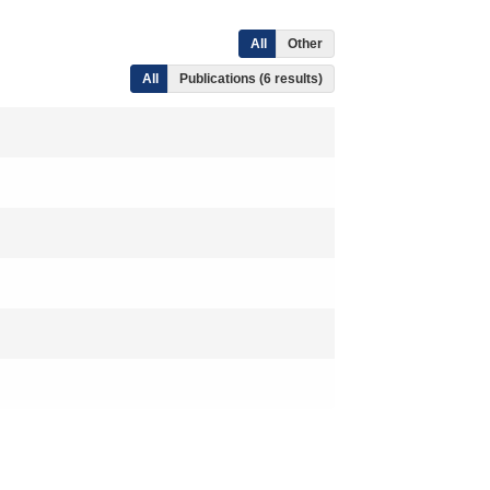
All
Other
All
Publications (6 results)