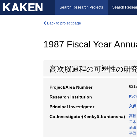
Search Research Projects
Search Resear
Back to project page
1987 Fiscal Year Annu
高次脳過程の可塑性の研
621
Project/Area Number
Kyot
Research Institution
久保
Principal Investigator
高松
Co-Investigator(Kenkyū-buntansha)
二木
酒田
平野