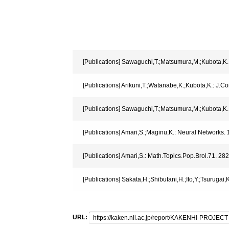
[Publications] Sawaguchi,T.;Matsumura,M.;Kubota,K.
[Publications] Arikuni,T.;Watanabe,K.;Kubota,K.: J.
[Publications] Sawaguchi,T.;Matsumura,M.;Kubota,K.
[Publications] Amari,S.;Maginu,K.: Neural Networks. 
[Publications] Amari,S.: Math.Topics.Pop.Brol.71. 28
[Publications] Sakata,H.;Shibutani,H.;Ito,Y.;Tsurugai
URL: