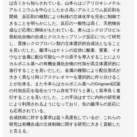
は古くから知らされている。山本らはジアリロキシメチル
アルミニウムを中心としたかさ高いアルミニウム反応剤を
開発、反応剤の種類により転移の立体化学を完全に制御で
きることを明らかにした。反応の一般性は高く、天然物合
成など応用に興味がもたれている。奥らはシクロプロピル
亜鉛化合物の合成とクロスカップリング反応について研究
し、置換シクロプロパン類の立体選択的合成法となること
を見いだした。藤澤らはケトンの近傍に酸素、窒素、イオ
ウなど金属に配位可能なヘテロ原子を導入することにより
カルボニル基への有機金属化合物の付加が高立体選択的に
進行することを見いだした。金属の種類により配位形式が
大きく異なり両ジアステレオマーを選択的に作り分けるこ
とが出来る。また今本らはカルボニル基へのGrignard試薬
の付加反応を塩化セリウム存在下行うと著しく収率良く進
行することを見いだした。この手法はすでに内外の研究者
により利用されるようになっており、先の藤澤らの反応に
も応用されている。
合成技術に対する要求は益々高度化しているが、これらの
研究は有機合成の立体制御に関する研究に大きく貢献した
と言える。