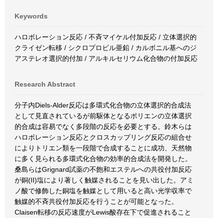
Keywords
ハロボレーション反応 / 不斉マイケル付加反応 / 立体選択的
クライゼン転移 / シクロプロビル亜鉛 / カルボニル基へのジ
アステレオ選択的付加 / アルキルセリウム化合物の付加反応
Research Abstract
分子内Diels-Alder反応は多環式化合物の立体選択的合成法
として見直されているが前駆体となるポリエンの立体選択
的合成は容易でなく多段階の反応を必要とする。鈴木らは
ハロボレーション反応とクロスカップリング反応の組合せ
によりトリエン類を一段階で合成することに成功、天然物
に多く見られる多環式化合物の効率的合成法を開発した。
桑島らはGrignard試薬の不飽和エステルへの共役付加反応
が銅(II)塩により著しく触媒されることを見い出した。アミ
ノ酸で修飾した銅塩を触媒として用いると高い光学収率で
触媒的不斉共役付加反応を行うことが可能となった。
Claisen転移の反応速度がLewis酸存在下で促進されること