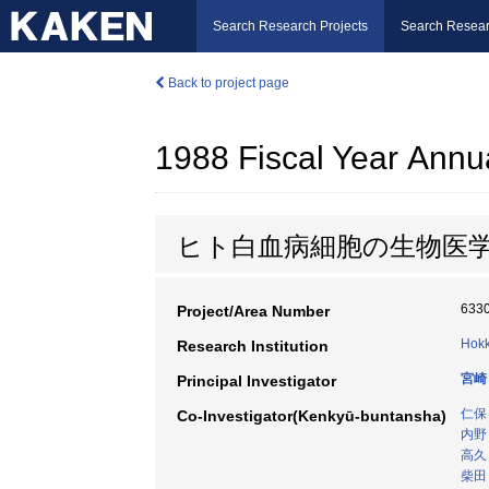
Search Research Projects
Search Resear
Back to project page
1988 Fiscal Year Annu
ヒト白血病細胞の生物医
633
Project/Area Number
Hokk
Research Institution
宮崎
Principal Investigator
仁保
Co-Investigator(Kenkyū-buntansha)
内野
高久
柴田