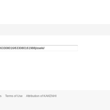
s
Terms of Use
Attribution of KAKENHI