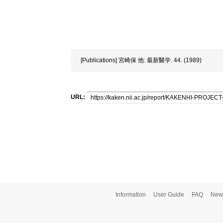
[Publications] 宮崎保 他: 最新醫学. 44. (1989)
URL:
Information
User Guide
FAQ
New