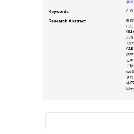
新津
白血病
Keywords
白血
Research Abstract
にし
GM
示唆
1が
CM
誘導
るキ
て検
α/
さな
体I
因子