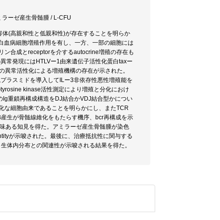
 アミラーゼ産生骨髄腫 / L-CFU
容体(高親和性と低親和性)が存在することを明らか
-3は白血病細胞増殖作用を有し、一方、一部の細胞には
合成とreceptorを介するautocrine増殖の存在も
の異常発現にはHTLVー1由来遺伝子活性化蛋白taxー
システムの異常活性化による増殖機構の存在が示された。
発現プラスミドを導入してILー3非依存性悪性増殖能を
sine kinase活性測定により増殖と分化におけ
g重鎖再構成構造をDJ結合かVDJ結合型かについ
はより未分化な細胞由来であることを明らかにし、またTCR
Fβ産生が骨髄線維化をもたらす機序、bcr再構成を示
興味ある知見を得た。アミラーゼ産生骨髄腫が染色
ntityが示唆された。最後に、治療抵抗性に関与する
大と生体内分布との関連性が示唆される結果を得た。