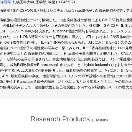
 洋司郎
札幌医科大学, 医学部, 教授 (10045502)
増殖 / GM-CSF受容体 / 肝IL-2システム / tax-1 / ras遺伝子 / 白血病細胞の特性 /
病細胞の増殖特性について検索した。白血病細胞株の解析によりGM-CSF特異的受
、ANLLの全例とALLの半数例とにその発現がみられた。G-CSF、GM-CSF、IL
-CSF、G-CSFmRNAが発現され、autocrine増殖の関与も示唆された。トランスフェリン
された。tax-1cDNA発現ベクターをT細胞株に導入し、ATLにおけるIL-2受容体α鎖
cell cycle依存性に作用し、ILー2mRNAの発現もみられ、ATLにおけるILー2
L急転にN-ras遺伝子の活性化の関与が一部にみられ、ILー3依存性細胞株にH-ras
する研究により白血病細胞の増殖におけるras遺伝子群の関与も示唆された。CMLのtyro
ナーゼ関与の差異が示唆された。白血病細胞の分化と細胞起源では、リンパ系腫瘍のI
索し、成熟B細胞腫瘍がB-precursor由来であること、hybrid leukemiaで
δ鎖を有するT-CLLの最初の4例を解明した。白血病病態の検索では、M7におけるTG
いCML類似症候群の存在、赤血球酸性フェリチンのMDS診断への有用性について
PZIに座位するamylase遺伝子の転座、活性化によるという知見とともに、その疾患e
の解明の試みとして、治療抵抗性と自己複製能とを有する前駆細胞(L-CFU)の増
Research Products
(
1
results)