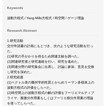
Keywords
波動方程式 / Yang-Mills方程式 / 時空間 / ゲージ理論
Research Abstract
1.研究活動
交付申請書の計画にもとづき、次のような研究活動を行っ
た。
(1)研究の手がかりを得るため関連文献を調べた。
(2)関連研究者と研究連絡を行い、研究を進めた。
(3)関連分野の研究集会に出席し、討論に参加、意見を交換
し研究を深めた。
2.研究経過
(1)ベクトル朿の幾何学的性質とからめリーマン多様体上の
波動方程式の評価をしらべた。
(2)時空間上の波動方程式の解の評価をフーリエマルティプ
ライヤ、擬微分作用素もしくはフーリエ積分作用素の理論
を使ってしらべた。