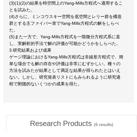
(3)(1)(2)の結果を時空間上のYang-Mills方程式へ適用するこ
とを試みた。
(4)さらに、ミンコウスキー空間を底空間とレリー群を構造
群とする主ファイバー朿でYang-Mills方程式の解をしらべ
た。
(5)また一方で、Yang-Mills方程式を一階微分方程式系に直
し、実解析的手法で解の評価が可能かどうかをしらべた。
3.研究結果および成果
ゲージ理論におけるYang-Mills方程式は非線形方程式で、簡
単な場合でも解の存在や評価は非常にむずかしい。種々の
方法を試みたが結果として満足な結果が得られたとはいえ
ない。しかし、研究発表リストにもみられるように研究過
程で附随的ないくつかの成果を得た。
Research Products
(
6
results)