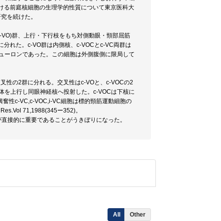
ける前庭核細胞の生理学的性質について東京医科大
研究を続けた。
-VO)群、上行・下行枝をもち対側動眼・頸部屈筋
分れた。c-VO群は内側核、c-VOCとc-VC両群は
Cニューロンであった。この細胞は外側腹側に限局して
の2群に分れる。交叉性はc-VOと、c-VOCの2
体を上行し同眼神経核へ投射した。c-VOCは下核に
-VC,c-VOC,i-VC細胞は標的頸筋運動細胞の
Vol 71,1988(345ー352)。
が直接的に重要であることがうきぼりになった。
All
Other