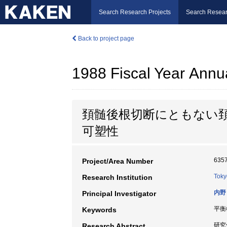
Search Research Projects
Search Resear
Back to project page
1988 Fiscal Year Annu
頚髄後根切断にともない
可塑性
635
Project/Area Number
Toky
Research Institution
内野
Principal Investigator
平衡
Keywords
研究
Research Abstract