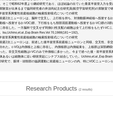
。そこで昭和62年度より継続研究であり、ほぼ結論の出ていた垂直半規管入力を受
実験室が出来るまで協同研究者の井須尚紀主任研究員(航空宇宙研究所)の実験室で
後半規管系興奮性前庭核細胞の軸索投射様式についての研究
前庭2次ニューロンは、脳幹で交叉し、上行枝を持ち、対側動眼神経核へ投射する(c
動核へ投射する(c-VOC)群、下行枝をもち頸部屈筋運動核へ投射する(c-VC)群の3群に
に存在した。一方脳幹で交叉せず同側(i-)性支配の細胞は全て上行枝をもたずi-V
su,Uchino,et.al.,Exp.Brain Res.Vol 70,1988(181ー192)。
前半規管系興奮性前庭核細胞の軸索投射様式についての研究
前庭2次ニューロンは、前述した後半規管系前庭核ニューロンと同様、交叉性、非交叉性
分れた。c-VOは内側核と上核に存在し、内側核群は内側縦束を、上核群は深部網様
った。非交叉性細胞はi-VCのみで外側核に多かった。今まで述べた後・前半規管系興奮性c
あるいは細胞体に近い樹状突起にシナプス結合していた。Uchino,et.al.,Exp.Brain Res.
2研究で、眼球・頭頸部の協調運動に前庭核ニューロンの内、特にVOCニューロン
Research Products
(
2
results)