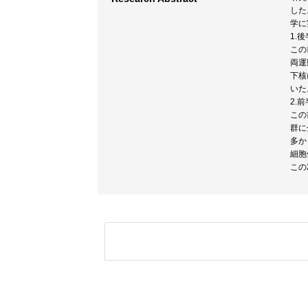
した
学に
1.
この
両運
下核
いた。I
2.
この
群に
多か
細胞体
この