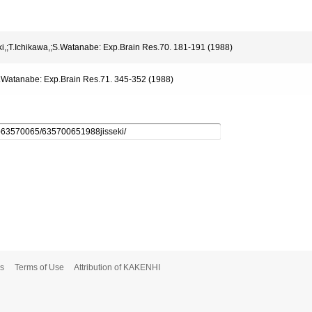
ki,;T.Ichikawa,;S.Watanabe: Exp.Brain Res.70. 181-191 (1988)
,;S.Watanabe: Exp.Brain Res.71. 345-352 (1988)
s
Terms of Use
Attribution of KAKENHI