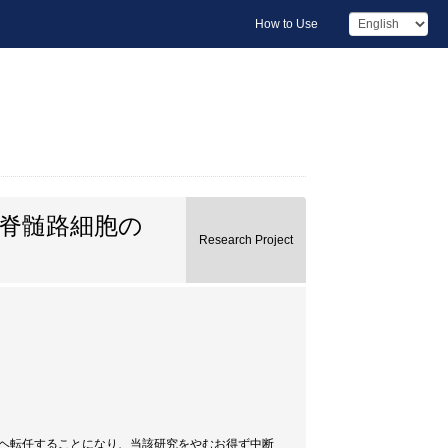
How to Use
脊髄路細胞の
Research Project
学ヘ転任することになり、当該研究をやむお得ず中断