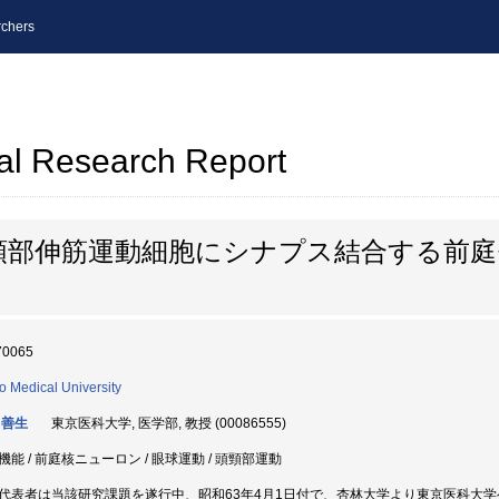
chers
al Research Report
頚部伸筋運動細胞にシナプス結合する前庭
70065
o Medical University
 善生
東京医科大学, 医学部, 教授 (00086555)
機能 / 前庭核ニューロン / 眼球運動 / 頭頸部運動
代表者は当該研究課題を遂行中、昭和63年4月1日付で、杏林大学より東京医科大