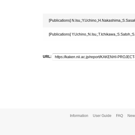
[Publications] N.Isu,;Y.Uchino,;H.Nakashima,;S.Sasa
[Publications] Y.Uchino,;N.Isu,;T.Ichikawa,;S.Satoh
URL:
Information
User Guide
FAQ
New