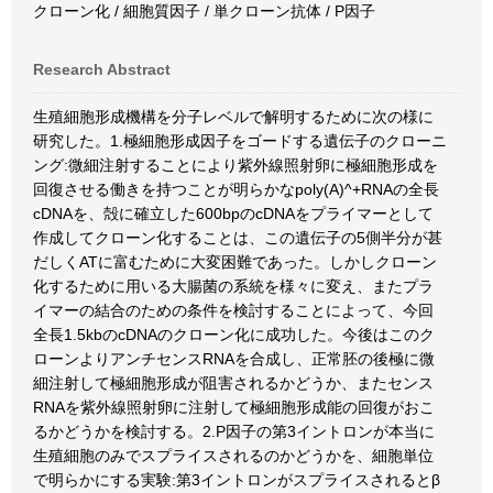
クローン化 / 細胞質因子 / 単クローン抗体 / P因子
Research Abstract
生殖細胞形成機構を分子レベルで解明するために次の様に
研究した。1.極細胞形成因子をゴードする遺伝子のクローニ
ング:微細注射することにより紫外線照射卵に極細胞形成を
回復させる働きを持つことが明らかなpoly(A)^+RNAの全長
cDNAを、殻に確立した600bpのcDNAをプライマーとして
作成してクローン化することは、この遺伝子の5側半分が甚
だしくATに富むために大変困難であった。しかしクローン
化するために用いる大腸菌の系統を様々に変え、またプラ
イマーの結合のための条件を検討することによって、今回
全長1.5kbのcDNAのクローン化に成功した。今後はこのク
ローンよりアンチセンスRNAを合成し、正常胚の後極に微
細注射して極細胞形成が阻害されるかどうか、またセンス
RNAを紫外線照射卵に注射して極細胞形成能の回復がおこ
るかどうかを検討する。2.P因子の第3イントロンが本当に
生殖細胞のみでスプライスされるのかどうかを、細胞単位
で明らかにする実験:第3イントロンがスプライスされるとβ