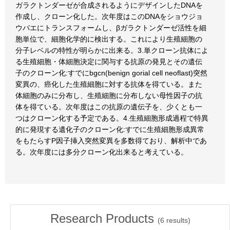
ガラクトンダーゼが合成されるようにデザインしたDNAを
作成し、クローン化した。次年度はこのDNAをショウジョ
ウバエにトランスフォームし、βガラクトンダーゼ活性を細
胞単位で、細胞化学的に検出する。これにより生殖細胞の
分子レベルの特性が明らかに出来る。3.単クローン抗体によ
る生殖細胞・体細胞決定に関与する抗原の発見とその遺伝
子のクローン化:すでにbgcn(benign gorial cell neoflast)突然
変異の、癌化した生殖細胞に対する抗体を得ている。また
体細胞のみに分布し、生殖細胞に分布しない母性因子の抗
体を得ている。次年度はこの抗原の遺伝子を、少くとも一
つはクローン化する予定である。4.生殖細胞形成過程で特異
的に発現する遺化子のクローン化:すでに生殖細胞形成異常
をもたらすP因子挿入突然変異を多数得ており、解析中であ
る。次年度には多分クローン化出来ると考えている。
Research Products
(
6
results)