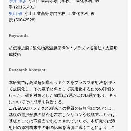
糸井 康彦
小山工業高等専門学校, 工業化学科, 助
手 (20151491)
奥山 優
小山工業高等専門学校, 工業化学科, 教
授 (50042528)
Keywords
超伝導皮膜 / 酸化物高温超伝導体 / プラズマ溶射法 / 皮膜形
成技術
Research Abstract
本研究では高温超伝導セラミクスをプラズマ溶射法を用い
て皮膜化し、その電子材料として実用化するための評価を
行った。研究対象とした物質はY系およびBi系であり、各々
についてその成果を報告する。
1.YBaCuOセラミクス:従来この物質の皮膜化については、
基板の選択が膜の良否を左右しシリコンや焼結アルミナは
基板としては不適当であるとされていたが、本研究では溶
射用の原料粉末中の銅の比率を適切に選ぶことにより、こ