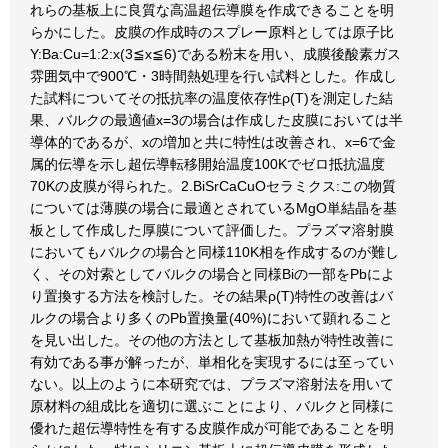
れらの基板上に良質な高温超伝導膜を作成できることを明
らかにした。皮膜の作成時のスプレー原料としては原子比
Y:Ba:Cu=1:2:x(3≦x≦6)である粉末を用い、成膜後酸素ガス
雰囲気中で900℃・3時間熱処理を行い試料とした。作成し
た試料についてその抵抗率の温度依存性ρ(T)を測定した結
果、バルクの最適値x=3の場合は作成した皮膜においては半
導体的であるが、xの増加と共に特性は改善され、x=6で金
属的伝導を示し超伝導転移開始温度100Kでゼロ抵抗温度
70Kの皮膜が得られた。2.BiSrCaCuOセラミクス:この物質
については薄膜の場合に最適とされているMgO単結晶を基
板として作成した厚膜について評価した。プラズマ溶射膜
においてもバルクの場合と同様110K相を作成するのが難し
く、その対索としてバルクの場合と同様Biの一部をPbによ
り置換する方法を検討した。その結果ρ(T)特性の改善はバ
ルクの場合より多くのPb置換量(40%)において顕れること
を見い出した。その他の方法として基板加熱が特性改善に
有効である事が解ったが、単相化を実現するには至ってい
ない。以上のように本研究では、プラズマ溶射法を用いて
原材料の組成比を適切に選ぶことにより、バルクと同様に
優れた超伝導特性を有する皮膜作成が可能であることを明