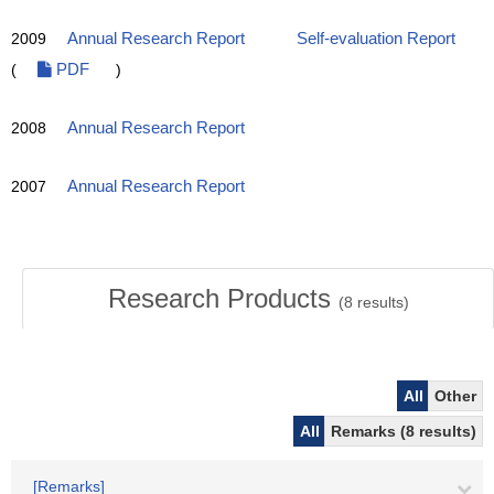
2009
Annual Research Report
Self-evaluation Report
(
PDF
)
2008
Annual Research Report
2007
Annual Research Report
Research Products
(
8
results)
All
Other
All
Remarks (8 results)
[Remarks]