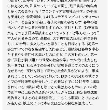
で始まり, 広がっていることを他の日本人研究者, 院生など
に伝えるため, 和書のシリーズを企画し, 勁草書房の編集者
と多くの会合をもち『フロンティア実験社会科学』の準備
を実施した. 特定領域におけるステアリングコミッティーの
メンバーと会合を開催し, 各班の内部のみならず, 各班の連
携という新たな共同作業をすすめた. 方針として, (1)英文論
文をそのまま日本語訳するというスタイルは取らない. (2)日
本人研究者を含めて, 高校生, 大学初年級の読者が興味を持
ち, この分野に参入したいと思うことを目標とする. (3)第一
巻はすべての巻を展望する入門書とし, 継続巻は各班を中心
とするやや専門性の高いものにする. この方針のもと, 第一
巻『実験が切り開く21世紀の社会科学』の作成に注力した.
第一巻では, 社会科学の各分野が実験を通じてどのようにつ
ながるのか, 実験を通じて新たな社会科学がどのように形成
されようとしているのかに加えて, 数多くの異分野を繋ぐタ
イプの実験研究を紹介した. この巻はすでに2014年春に出版
されている. 継続の巻も巻ごとで差はあるものの, 多くの巻
で近年中に出版の見込みがついた. さらには, 特定領域成果
報告書とりまとめを業務委託し, こちらも順調にとりまとめ
が進んだ. 以上のように本研究は当初の目標を達成した.