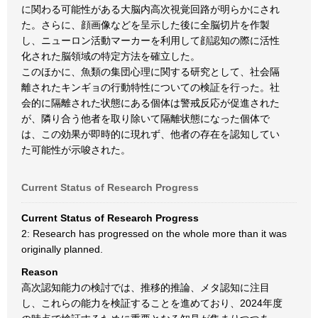
に関わる可能性がある大脳内高次視覚回路が明らかにされ
た。さらに、顔画像などを呈示した後に全脳切片を作製
し、ニューロン活動マーカーを利用して顔認知の際に活性
化された脳領域の特定方法を確立した。
このほかに、魚類の集団心理に関する研究として、社会隔
離されたキンギョの行動特性についての検証を行った。社
会的に隔離された状態にある個体は警戒反応が促進された
が、隣り合う他者を取り除いて隔離状態になった個体で
は、この効果が即時的に現れず、他者の存在を認知してい
た可能性が示唆された。
Current Status of Research Progress
Current Status of Research Progress
2: Research has progressed on the whole more than it was
originally planned.
Reason
高次認知能力の検討では、推移的推論、メタ認知に注目
し、これらの能力を検証することを進めており、2024年度