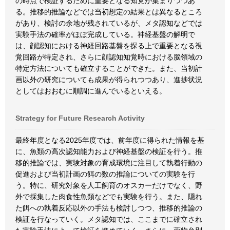
の時点で検証するために重要となる知見が集まりつつあ
る。推移的推論などでは当初想定の結果とは異なるところ
があり、検討の余地が残されているが、メタ認知などでは
実験手法の確率がほぼ完成している。神経基盤の解明で
は、顔認知における神経回路基盤を探る上で重要となる視
覚回路が特定され、さらに顔認知知覚時における脳領域の
特定方法についても確立することができた。また、当初計
画以外の研究についても成果が得られつつあり、進捗状況
としてはおおむに順調に進んでいるといえる。
Strategy for Future Research Activity
最終年度となる2025年度では、前年度に得られた情報を基
に、魚類の高次認知能力および神経基盤の検証を行う。推
移的推論では、実験対象の育成環境に注目して執着行動の
促進および当初計画の餌の数の推論についての実験を行
う。特に、研究対象を人工飼育のオスカーだけでなく、野
外で採集した肉食性魚類などでも実験を行う。また、隠れ
た餌への執着反応以外の手法も検討しつつ、推移的推論の
検証を行なっていく。メタ認知では、ここまでに確立され