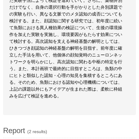
た実験手法によって検証を進めていく。さらに、薬物弁別
だけでなく、自身の選択行動を手がかりとした弁別課題で
の実験も行い、異なる文脈でのメタ認知の成否についても
検討する。また、顔認知に関する研究では、初年度に続い
て魚類における異人種効果の検証について、生後の環境操
作を加えた実験を実施し、環境要因がもたらす効果につい
て検討する。高次認知を支える神経基盤の解明としては、
ひきつづき顔認知の神経基盤の解明を目指す。前年度に確
立した手法を用いて、他個体の顔知覚時のニューロンネッ
トワークを明らかにし、高次認知に関わる中枢の特定を行
う。また、本計画班で最終的に目指すところは、魚類の中
にヒトと類似した認知・心理の知見を集積するところにあ
る。そのため、魚類における認知や心理機構については、
上記の課題以外にもアイデアが生まれた際は、柔軟に枠組
みを広げて検証を進める。
Report
(2 results)