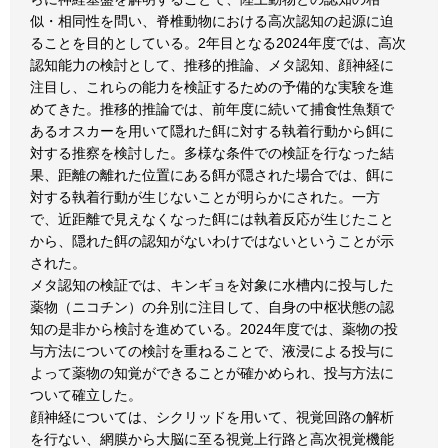
似・相同性を問い、脊椎動物における高次認知の起源に迫
ることを目的としている。2年目となる2024年度では、高次
認知能力の検討として、推移的推論、メタ認知、顔神経に
注目し、これらの能力を検証するための予備的な実験を進
めてきた。推移的推論では、前年度に続いて捕食性魚類で
あるオスカーを用いて隠れた餌に対する執着行動から餌に
対する推察を検討した。多様な条件での検証を行なった結
果、距離の離れた位置にある餌が隠された場合では、餌に
対する執着行動が生じないことが明らかにされた。一方
で、近距離で見えなくなった餌には執着反応が生じたこと
から、隠れた餌の認知がないわけではないということが示
された。
メタ認知の検証では、キンギョを対象に水槽内に投与した
薬物（ニコチン）の弁別に注目して、自身の中枢状態の認
知の是非から検討を進めている。2024年度では、薬物の投
与方法についての検討を重ねることで、液浸による投与に
よって薬物の知覚ができることが確かめられ、投与方法に
ついて確立した。
顔神経については、シクリッドを用いて、視覚回路の解析
を行ない、網膜から大脳に至る視覚上行路と高次視覚機能