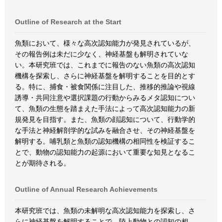
Outline of Research at the Start
魚類において、様々な高次認知能力が発見されているが、
その報告例は未だに少なく、神経基盤も解明されていな
い。本研究班では、これまでに報告のない魚類の高次認知
機構を探索し、さらに神経基盤を解明することを目的とす
る。特に、捕食・被食関係に注目した、推移的推論や視線
誘導・共同注意や選択課題の行動からみるメタ認知につい
て、魚類の生態を踏まえた手法によって高次認知能力の新
規発見を目指す。また、魚類の顔認知について、行動学的
な手法と神経解剖学的な試みを融合させ、その神経基盤を
解明する。哺乳類と魚類の認知機構の相同性を検証するこ
とで、動物の認知能力の起源において重要な知見となるこ
とが期待される。
Outline of Annual Research Achievements
本研究班では、魚類の未解明な高次認知能力を探索し、さ
らに神経基盤を解明することで、陸上動物との認知の相