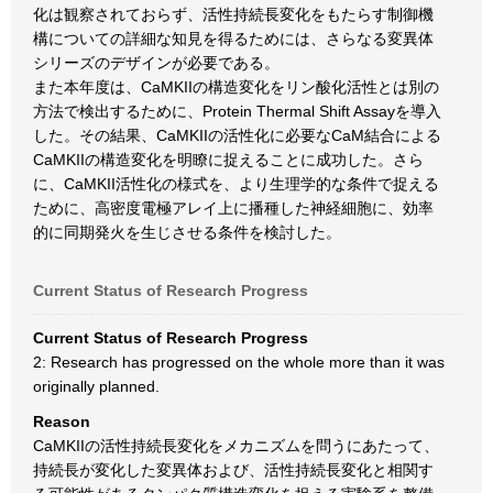
化は観察されておらず、活性持続長変化をもたらす制御機
構についての詳細な知見を得るためには、さらなる変異体
シリーズのデザインが必要である。
また本年度は、CaMKIIの構造変化をリン酸化活性とは別の
方法で検出するために、Protein Thermal Shift Assayを導入
した。その結果、CaMKIIの活性化に必要なCaM結合による
CaMKIIの構造変化を明瞭に捉えることに成功した。さら
に、CaMKII活性化の様式を、より生理学的な条件で捉える
ために、高密度電極アレイ上に播種した神経細胞に、効率
的に同期発火を生じさせる条件を検討した。
Current Status of Research Progress
Current Status of Research Progress
2: Research has progressed on the whole more than it was
originally planned.
Reason
CaMKIIの活性持続長変化をメカニズムを問うにあたって、
持続長が変化した変異体および、活性持続長変化と相関す