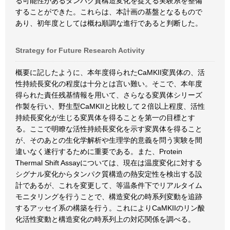
る可能性があるタンパク質構造変化を捉える実験系を整備
することができた。これらは、本計画の基盤となるもので
あり、初年度としては概ね順調な進行であると判断した。
Strategy for Future Research Activity
概要に記したように、本年度得られたCaMKII変異体の、活
性持続長変化の程度は十分とは言い難い。そこで、本年度
得られた責任残基情報を用いて、さらなる変異体シリーズ
作製を行い、野生型CaMKIIと比較して２倍以上程度、活性
持続長変化が生じる変異体を得ることを第一の目標とす
る。ここで明瞭な活性持続長変化を示す変異体を得ること
が、そのあとの生化学解析や生理学的意義を問う実験を間
違いなく遂行するために重要である。また、Protein
Thermal Shift Assayについては、現在は温度変化に対する
シグナル変化からタンパク質構造の熱安定性を検出する設
計であるが、これを変更して、等温条件下でリアルタイム
モニタリングを行うことで、構造変化の時系列変動を追跡
するアッセイ系の構築を行う。これによりCaMKIIのリン酸
化活性変動と構造変化の時系列上の対応関係を調べる。