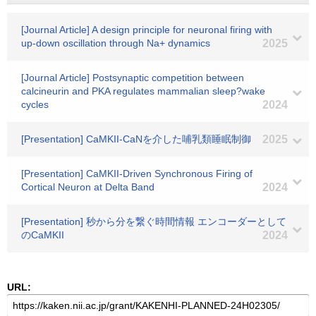
[Journal Article] A design principle for neuronal firing with
up-down oscillation through Na+ dynamics
2025
[Journal Article] Postsynaptic competition between
calcineurin and PKA regulates mammalian sleep?wake
cycles
2024
[Presentation] CaMKII-CaNを介した哺乳類睡眠制御
2025
[Presentation] CaMKII-Driven Synchronous Firing of
Cortical Neuron at Delta Band
2024
[Presentation] 秒から分を繋ぐ時間情報 エンコーダーとして
のCaMKII
2024
URL: