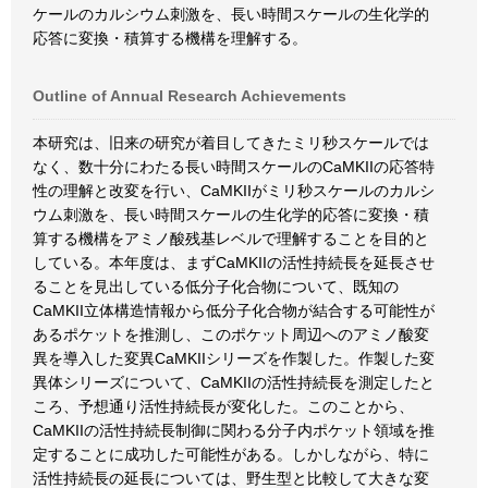
ケールのカルシウム刺激を、長い時間スケールの生化学的
応答に変換・積算する機構を理解する。
Outline of Annual Research Achievements
本研究は、旧来の研究が着目してきたミリ秒スケールでは
なく、数十分にわたる長い時間スケールのCaMKIIの応答特
性の理解と改変を行い、CaMKIIがミリ秒スケールのカルシ
ウム刺激を、長い時間スケールの生化学的応答に変換・積
算する機構をアミノ酸残基レベルで理解することを目的と
している。本年度は、まずCaMKIIの活性持続長を延長させ
ることを見出している低分子化合物について、既知の
CaMKII立体構造情報から低分子化合物が結合する可能性が
あるポケットを推測し、このポケット周辺へのアミノ酸変
異を導入した変異CaMKIIシリーズを作製した。作製した変
異体シリーズについて、CaMKIIの活性持続長を測定したと
ころ、予想通り活性持続長が変化した。このことから、
CaMKIIの活性持続長制御に関わる分子内ポケット領域を推
定することに成功した可能性がある。しかしながら、特に
活性持続長の延長については、野生型と比較して大きな変