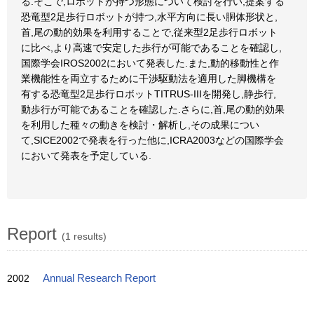
る.そこで,ロボットが持つ形態について検討を行い,提案する
恐竜型2足歩行ロボットが持つ,水平方向に長い胴体形状と,
首,尾の動的効果を利用することで,従来型2足歩行ロボット
に比べ,より高速で安定した歩行が可能であることを確認し,
国際学会IROS2002において発表した.また,動的移動性と作
業機能性を両立するために干渉駆動法を適用した脚機構を
有する恐竜型2足歩行ロボットTITRUS-IIIを開発し,静歩行,
動歩行が可能であることを確認した.さらに,首,尾の動的効果
を利用した種々の動きを検討・解析し,その成果につい
て,SICE2002で発表を行った他に,ICRA2003などの国際学会
において発表を予定している.
Report
(1 results)
2002
Annual Research Report