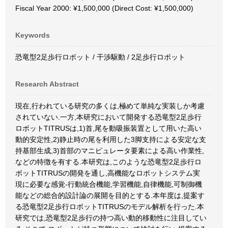
Fiscal Year 2000: ¥1,500,000 (Direct Cost: ¥1,500,000)
Keywords
恐竜型2足歩行ロボット / 干渉駆動 / 2足歩行ロボット
Research Abstract
現在,行われている研究の多くは,極めて単純な実装しか考慮
されていない.一方,本研究において開発する恐竜型2足歩行
ロボットTITRUSは,1)首,尾を動吸振装置として用いた高い
動的安定性,2)静止時の尾を利用した3脚支持による安定な支
持基部生成,3)首部のマニピュレータ要素による高い作業性,
などの特徴を有する.本研究は,このような恐竜型2足歩行ロ
ボットTITRUSの開発を通し,高機能なロボットシステム実
現に必要な感覚-行動統合機能,学習機能,自律機能,可制御機
能などの総合的設計論の展開を目的とする.本年度は,提案す
る恐竜型2足歩行ロボットTITRUSのモデル解析を行った.本
研究では,恐竜型2足歩行の持つ高い動的移動性に注目してい