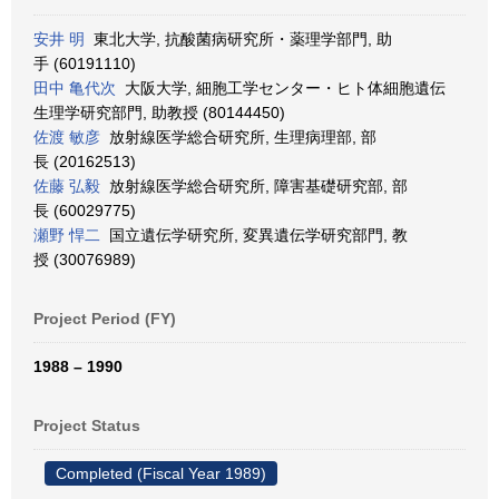
安井 明
東北大学, 抗酸菌病研究所・薬理学部門, 助
手 (60191110)
田中 亀代次
大阪大学, 細胞工学センター・ヒト体細胞遺伝
生理学研究部門, 助教授 (80144450)
佐渡 敏彦
放射線医学総合研究所, 生理病理部, 部
長 (20162513)
佐藤 弘毅
放射線医学総合研究所, 障害基礎研究部, 部
長 (60029775)
瀬野 悍二
国立遺伝学研究所, 変異遺伝学研究部門, 教
授 (30076989)
Project Period (FY)
1988 – 1990
Project Status
Completed (Fiscal Year 1989)