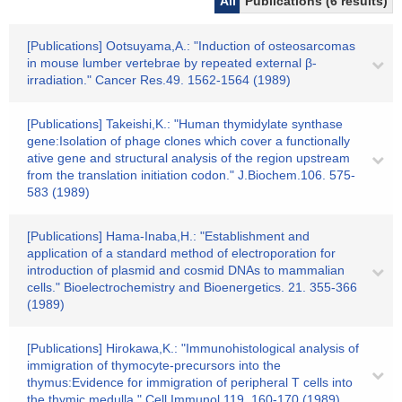
All
Publications (6 results)
[Publications] Ootsuyama,A.: "Induction of osteosarcomas
in mouse lumber vertebrae by repeated external β-
irradiation." Cancer Res.49. 1562-1564 (1989)
[Publications] Takeishi,K.: "Human thymidylate synthase
gene:Isolation of phage clones which cover a functionally
ative gene and structural analysis of the region upstream
from the translation initiation codon." J.Biochem.106. 575-
583 (1989)
[Publications] Hama-Inaba,H.: "Establishment and
application of a standard method of electroporation for
introduction of plasmid and cosmid DNAs to mammalian
cells." Bioelectrochemistry and Bioenergetics. 21. 355-366
(1989)
[Publications] Hirokawa,K.: "Immunohistological analysis of
immigration of thymocyte-precursors into the
thymus:Evidence for immigration of peripheral T cells into
the thymic medulla." Cell.Immunol.119. 160-170 (1989)