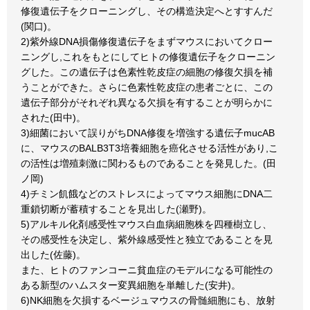
修復遺伝子をクローニングし、その構造決定へとすすんだ
(関口)。
2)紫外線DNA損傷修復遺伝子をまずマウスにおいてクロー
ニングし,これをもとにしてヒトの修復遺伝子をクローニン
グした。この遺伝子は色素性乾皮症の細胞の修復欠損を補
うことができた。さらに色素性乾皮症の患者ごとに、この
遺伝子部分がそれぞれ異なる欠損を有することが明らかに
された(田中)。
3)細菌において誤りがちDNA修復を増強する遺伝子mucAB
に、マウスのBALB3T3培養細胞を癌化させる活性があり,こ
の活性は増殖刺激に関わるものであることを発見した。(田
ノ岡)
4)チミン飢餓などのストレスによってマウス細胞にDNA二
重鎖切断が蓄積することを見出した(瀬野)。
5)アルキル化剤感受性マウス白血病細胞株を四種樹立し、
その感受性を決定し、紫外線感受性と独立であることを見
出した(佐藤)。
また、ヒトのファンコーニ貧血症のモデルになる可能性の
ある新型のハムスター変異細胞を単離した(安井)。
6)NK細胞を欠損するベージュマウスの骨髄細胞にも、放射