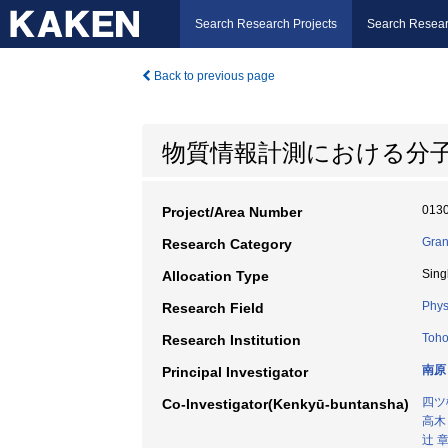
Search Research Projects
Search Resear
Back to previous page
物質情報計測における分
013
Project/Area Number
Gran
Research Category
Sing
Allocation Type
Phys
Research Field
Toho
Research Institution
南原
Principal Investigator
四ツ
Co-Investigator(Kenkyū-buntansha)
高木
辻 