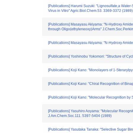
[Publications] Harumi Suzuki: "Lignosulfate,a Water-
Virus in Vitro" Agric.Biol.Chem.53. 3369-3372 (1989)
[Publications] Masayasu Akiyama: "N-Hydroxy Amides.
through Oligo(ethyleneoxy)Arms" J.Chem.Soc.Perkin
[Publications] Masayasu Akiyama: "N-Hydroxy Amides
[Publications] Yoshinobu Yokomori: "Structure of Cy
[Publications] Koji Kano: "Monolayers of 1-Steraryl
[Publications] Koji Kano: "Chiral Recognition of 
[Publications] Koji Kano: "Molecular Recognition b
[Publications] Yasuhiro Aoyama: "Molecular Recognit
J.Am.Chem.Soc.111. 5397-5404 (1989)
[Publications] Yasutaka Tanaka: "Selective Sugar Bi