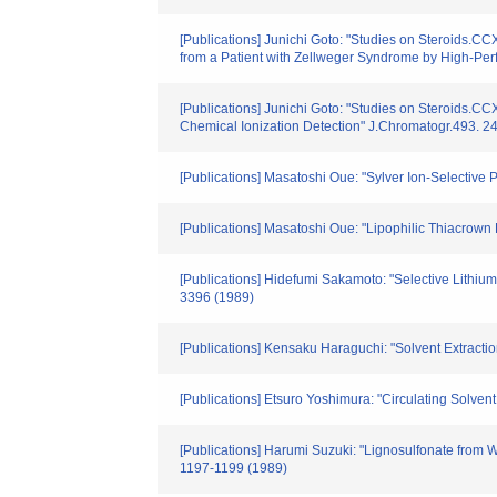
[Publications] Junichi Goto: "Studies on Steroids.
from a Patient with Zellweger Syndrome by High-Pe
[Publications] Junichi Goto: "Studies on Steroids
Chemical Ionization Detection" J.Chromatogr.493. 2
[Publications] Masatoshi Oue: "Sylver Ion-Selectiv
[Publications] Masatoshi Oue: "Lipophilic Thiacrown 
[Publications] Hidefumi Sakamoto: "Selective Lithi
3396 (1989)
[Publications] Kensaku Haraguchi: "Solvent Extracti
[Publications] Etsuro Yoshimura: "Circulating Solve
[Publications] Harumi Suzuki: "Lignosulfonate from 
1197-1199 (1989)