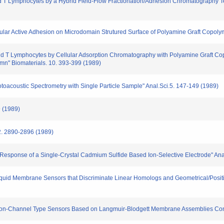
and T Lymphocytes by a Hybrid Field-Flow Fractionation/Adhesion Chromatography 
llular Active Adhesion on Microdomain Strutured Surface of Polyamine Graft Copoly
and T Lymphocytes by Cellular Adsorption Chromatography with Polyamine Graft Co
mn" Biomaterials. 10. 393-399 (1989)
otoacoustic Spectrometry with Single Particle Sample" Anal.Sci.5. 147-149 (1989)
9 (1989)
2. 2890-2896 (1989)
ic Response of a Single-Crystal Cadmium Sulfide Based Ion-Selective Electrode" A
iquid Membrane Sensors that Discriminate Linear Homologs and Geometrical/Positio
 Ion-Channel Type Sensors Based on Langmuir-Blodgett Membrane Assemblies Cont