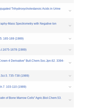
jugated Trihydroxycholestanoic Acids in Urine
raphy-Mass Spectrometry with Negative Ion
.5. 165-169 (1989)
ns.I.1675-1678 (1989)
-Crown-4 Derivative" Bull.Chem.Soc.Jpn.62. 3394-
.Sci.5. 735-738 (1989)
ch.7. 103-110 (1989)
atin of Bone Marrow Cells" Agric.Biol.Chem.53.