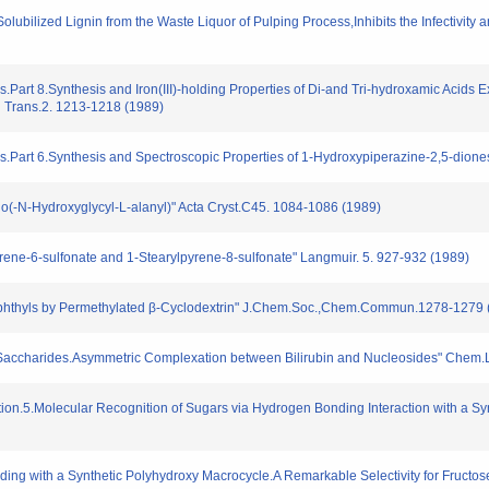
Solubilized Lignin from the Waste Liquor of Pulping Process,Inhibits the Infectivit
Part 8.Synthesis and Iron(III)-holding Properties of Di-and Tri-hydroxamic Acids E
 Trans.2. 1213-1218 (1989)
.Part 6.Synthesis and Spectroscopic Properties of 1-Hydroxypiperazine-2,5-dione
clo(-N-Hydroxyglycyl-L-alanyl)" Acta Cryst.C45. 1084-1086 (1989)
pyrene-6-sulfonate and 1-Stearylpyrene-8-sulfonate" Langmuir. 5. 927-932 (1989)
Binaphthyls by Permethylated β-Cyclodextrin" J.Chem.Soc.,Chem.Commun.1278-1279 
y Saccharides.Asymmetric Complexation between Bilirubin and Nucleosides" Chem.L
ion.5.Molecular Recognition of Sugars via Hydrogen Bonding Interaction with a Sy
nding with a Synthetic Polyhydroxy Macrocycle.A Remarkable Selectivity for Fruct