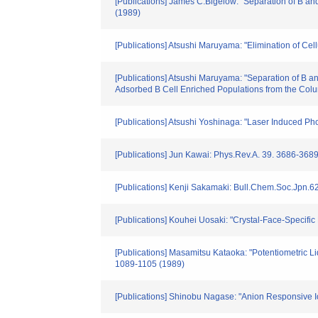
[Publications] James C.Bigelow: "Separation of B 
(1989)
[Publications] Atsushi Maruyama: "Elimination of Ce
[Publications] Atsushi Maruyama: "Separation of B 
Adsorbed B Cell Enriched Populations from the Colu
[Publications] Atsushi Yoshinaga: "Laser Induced Ph
[Publications] Jun Kawai: Phys.Rev.A. 39. 3686-368
[Publications] Kenji Sakamaki: Bull.Chem.Soc.Jpn.6
[Publications] Kouhei Uosaki: "Crystal-Face-Specif
[Publications] Masamitsu Kataoka: "Potentiometric L
1089-1105 (1989)
[Publications] Shinobu Nagase: "Anion Responsive