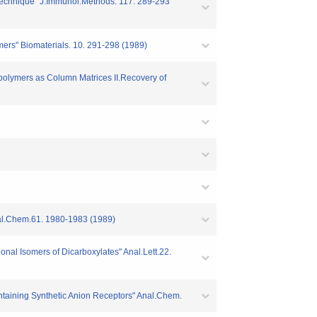
Technique" J.Immunol.Methods. 117. 289-293
mers" Biomaterials. 10. 291-298 (1989)
polymers as Column Matrices II.Recovery of
nal.Chem.61. 1980-1983 (1989)
nal Isomers of Dicarboxylates" Anal.Lett.22.
aining Synthetic Anion Receptors" Anal.Chem.