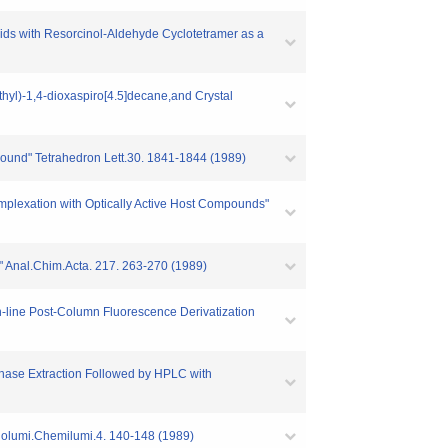
cids with Resorcinol-Aldehyde Cyclotetramer as a
ethyl)-1,4-dioxaspiro[4.5]decane,and Crystal
pound" Tetrahedron Lett.30. 1841-1844 (1989)
omplexation with Optically Active Host Compounds"
" Anal.Chim.Acta. 217. 263-270 (1989)
n-line Post-Column Fluorescence Derivatization
Phase Extraction Followed by HPLC with
Biolumi.Chemilumi.4. 140-148 (1989)