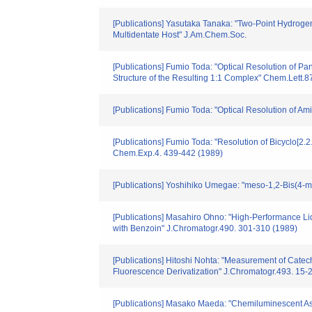
[Publications] Yasutaka Tanaka: "Two-Point Hydrogen
Multidentate Host" J.Am.Chem.Soc.
[Publications] Fumio Toda: "Optical Resolution of Pa
Structure of the Resulting 1:1 Complex" Chem.Lett.
[Publications] Fumio Toda: "Optical Resolution of 
[Publications] Fumio Toda: "Resolution of Bicyclo[2
Chem.Exp.4. 439-442 (1989)
[Publications] Yoshihiko Umegae: "meso-1,2-Bis(4-m
[Publications] Masahiro Ohno: "High-Performance Li
with Benzoin" J.Chromatogr.490. 301-310 (1989)
[Publications] Hitoshi Nohta: "Measurement of Cate
Fluorescence Derivatization" J.Chromatogr.493. 15-
[Publications] Masako Maeda: "Chemiluminescent Ass