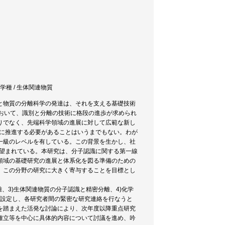
化学種 / 生体関連物質
と物質の分離科学の発達は、それを支える基礎技術
おいて、識別と分離の技術に格段の進歩が求められ
りでなく、先端科学領域の進展に対して広範な新し
的に推進する必要があることはいうまでもない。わが
一級のレベルを有している。この背景を生かし、社
く望まれている。本研究は、分子認識に関する第一線
領域の基礎研究の進展と体系化を図る準備のための
、この分野の研究に大きく寄与することを目標とし
、3)生体関連物質の分子認識と精密分離、4)化学
を設定し、各研究者間の緊密な研究連絡を行なうと
を踏まえた活発な討論により、次年度以降重点研究
確立等を中心に具体的内容について討議を進め、吟