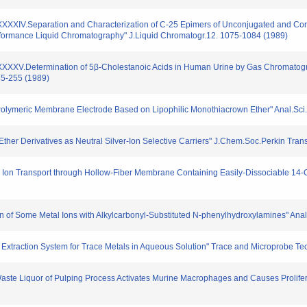
CCXXXXIV.Separation and Characterization of C-25 Epimers of Unconjugated and Con
rformance Liquid Chromatography" J.Liquid Chromatogr.12. 1075-1084 (1989)
.CCXXXXV.Determination of 5β-Cholestanoic Acids in Human Urine by Gas Chromatog
45-255 (1989)
e Polymeric Membrane Electrode Based on Lipophilic Monothiacrown Ether" Anal.Sci
Ether Derivatives as Neutral Silver-Ion Selective Carriers" J.Chem.Soc.Perkin Tra
um Ion Transport through Hollow-Fiber Membrane Containing Easily-Dissociable 14
on of Some Metal Ions with Alkylcarbonyl-Substituted N-phenylhydroxylamines" Anal
nt Extraction System for Trace Metals in Aqueous Solution" Trace and Microprobe Te
Waste Liquor of Pulping Process Activates Murine Macrophages and Causes Prolifer