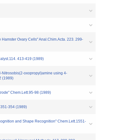
se Hamster Ovary Cells" Anal.Chim.Acta. 223. 299-
alyst.114. 413-419 (1989)
N-Nitrosobis(2-oxopropyl)amine using 4-
2 (1989)
ectrode" Chem.Lett.95-98 (1989)
. 351-354 (1989)
 Recognition and Shape Recognition" Chem.Lett.1551-