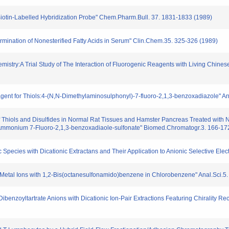
 Biotin-Labelled Hybridization Probe" Chem.Pharm.Bull. 37. 1831-1833 (1989)
ermination of Nonesterified Fatty Acids in Serum" Clin.Chem.35. 325-326 (1989)
emistry:A Trial Study of The Interaction of Fluorogenic Reagents with Living Chine
gent for Thiols:4-(N,N-Dimethylaminosulphonyl)-7-fluoro-2,1,3-benzoxadiazole" An
f Thiols and Disulfides in Normal Rat Tissues and Hamster Pancreas Treated with 
 Ammonium 7-Fluoro-2,1,3-benzoxadiaole-sulfonate" Biomed.Chromatogr.3. 166-17
ic Species with Dicationic Extractans and Their Application to Anionic Selective El
avy Metal Ions with 1,2-Bis(octanesulfonamido)benzene in Chlorobenzene" Anal.Sci.5
L-Dibenzoyltartrate Anions with Dicationic Ion-Pair Extractions Featuring Chirality