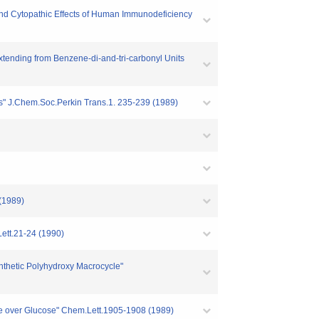
y and Cytopathic Effects of Human Immunodeficiency
xtending from Benzene-di-and-tri-carbonyl Units
s" J.Chem.Soc.Perkin Trans.1. 235-239 (1989)
(1989)
ett.21-24 (1990)
nthetic Polyhydroxy Macrocycle"
ose over Glucose" Chem.Lett.1905-1908 (1989)