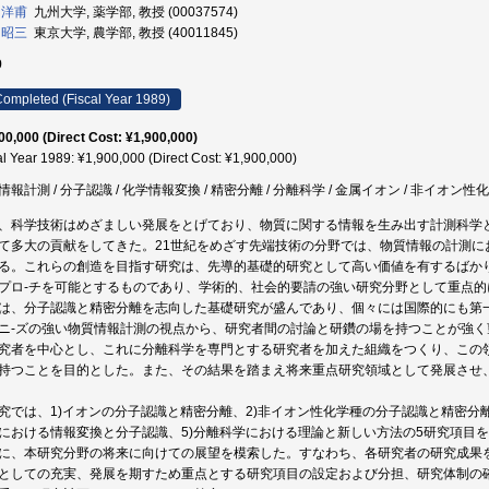
 洋甫
九州大学, 薬学部, 教授 (00037574)
 昭三
東京大学, 農学部, 教授 (40011845)
9
ompleted (Fiscal Year 1989)
00,000 (Direct Cost: ¥1,900,000)
al Year 1989: ¥1,900,000 (Direct Cost: ¥1,900,000)
情報計測 / 分子認識 / 化学情報変換 / 精密分離 / 分離科学 / 金属イオン / 非イオン性
、科学技術はめざましい発展をとげており、物質に関する情報を生み出す計測科学
て多大の貢献をしてきた。21世紀をめざす先端技術の分野では、物質情報の計測に
る。これらの創造を目指す研究は、先導的基礎的研究として高い価値を有するばか
プロ-チを可能とするものであり、学術的、社会的要請の強い研究分野として重点
は、分子認識と精密分離を志向した基礎研究が盛んであり、個々には国際的にも第
ニ-ズの強い物質情報計測の視点から、研究者間の討論と研鑽の場を持つことが強
究者を中心とし、これに分離科学を専門とする研究者を加えた組織をつくり、この
持つことを目的とした。また、その結果を踏まえ将来重点研究領域として発展させ
究では、1)イオンの分子認識と精密分離、2)非イオン性化学種の分子認識と精密分離
における情報変換と分子認識、5)分離科学における理論と新しい方法の5研究項目
に、本研究分野の将来に向けての展望を模索した。すなわち、各研究者の研究成果
としての充実、発展を期すため重点とする研究項目の設定および分担、研究体制の