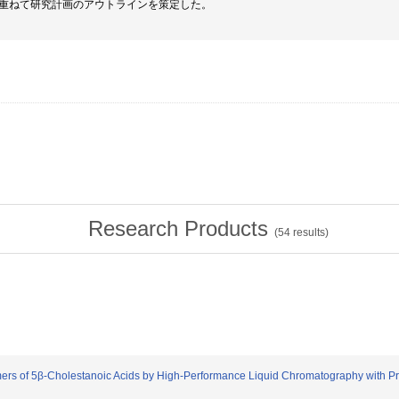
重ねて研究計画のアウトラインを策定した。
Research Products
(
54
results)
pimers of 5β-Cholestanoic Acids by High-Performance Liquid Chromatography with P