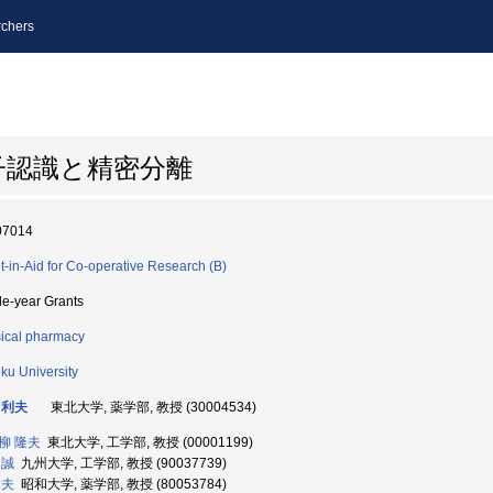
chers
子認識と精密分離
07014
t-in-Aid for Co-operative Research (B)
le-year Grants
ical pharmacy
ku University
 利夫
東北大学, 薬学部, 教授 (30004534)
柳 隆夫
東北大学, 工学部, 教授 (00001199)
 誠
九州大学, 工学部, 教授 (90037739)
章夫
昭和大学, 薬学部, 教授 (80053784)