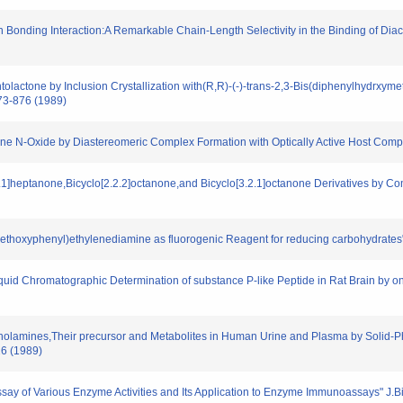
 Bonding Interaction:A Remarkable Chain-Length Selectivity in the Binding of Dia
ntolactone by Inclusion Crystallization with(R,R)-(-)-trans-2,3-Bis(diphenylhydrxym
873-876 (1989)
Amine N-Oxide by Diastereomeric Complex Formation with Optically Active Host Com
.2.1]heptanone,Bicyclo[2.2.2]octanone,and Bicyclo[3.2.1]octanone Derivatives by C
ethoxyphenyl)ethylenediamine as fluorogenic Reagent for reducing carbohydrates
quid Chromatographic Determination of substance P-like Peptide in Rat Brain by o
cholamines,Their precursor and Metabolites in Human Urine and Plasma by Solid-
26 (1989)
ay of Various Enzyme Activities and Its Application to Enzyme Immunoassays" J.