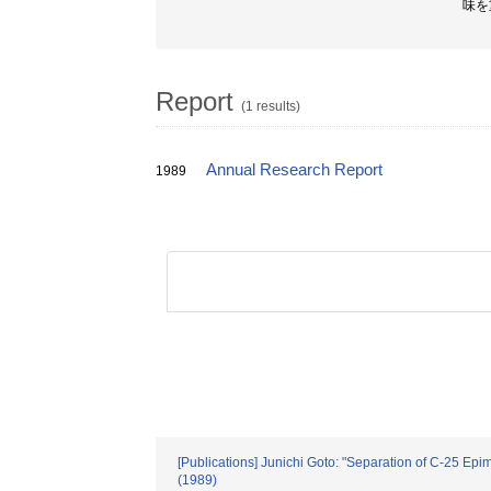
味を
Report
(1 results)
Annual Research Report
1989
[Publications] Junichi Goto: "Separation of C-25 E
(1989)