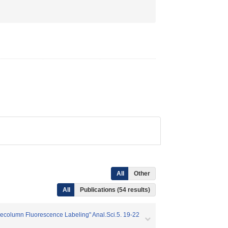
All
Other
All
Publications (54 results)
recolumn Fluorescence Labeling" Anal.Sci.5. 19-22