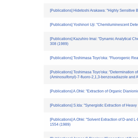
[Publications] Hidetoshi Arakawa: "Highly Sensitive
[Publications] Yoshinori Uji: "Chemiluminescent Det
[Publications] Kazuhiro Imai: "Dynamic Analytical Ch
308 (1989)
[Publications] Toshimasa Toyo'oka: "Fluorogenic Rea
[Publications] Toshimasa Toyo'oka: "Determination o
(Aminosulfonyl)-7-fluoro-2,1,3-benzoxadiazole and
[Publications] A.Ohki: "Extraction of Organic Dianion
[Publications] S.Ida: "Synergistic Extraction of He
[Publications] A.Ohki: "Solvent Extraction of D-and 
1554 (1989)