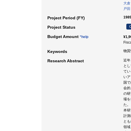
大倉
戸田
198
Project Period (FY)
C
Project Status
Budget Amount
*help
¥1,9
Fisc
物質
Keywords
近年
Research Abstract
とし
てい
いア
国で
会的
の研
場を
た。
本研
計測
とも
領域