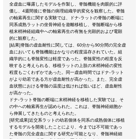
全虚血に曝露したモデルを作製し、脊髄機能を肉眼的に評
価し、4週間後に脊髄の病理組織学的変化を観察した。脊髄
の軸索再生に関する実験では、ドナ-ラットの脊髄の断端に
同系成熟ラットの坐骨神経を遊離移植し、脊髄断端から移
植末梢神経組織中への軸索再生の有無を光顕的および電顕
的に観察した。
[結果]脊髄の虚血耐性に関しては、60分から90分間の完全虚
血においても脊髄機能はかなりの程度温存されていた。組
織学的にも脊髄変性は軽度であった。脊髄変性の程度を反
映すると考えられる、移植ラットの上肢の末梢神経の変性
程度もごくわずかであった。同一虚血時間ではドナ-ラット
がより幼若である方が虚血耐性が高かった。また、完全虚
血状態における脊髄の温度は低ければ低いほど、虚血耐性
が高かった。
ドナ-ラット脊髄の断端に末梢神経を移植した実験では、そ
の中への軸索再生が認められた。これは、脊髄神経細胞か
ら伸展してきたものと考えられた。
[研究成果]近交系ラットの幼若個体を同系の成熟個体に移植
するモデルを開発したことにより、今までは不可能であっ
た脊髄の完全虚血に関する研究が可能となり、脊髄神経細