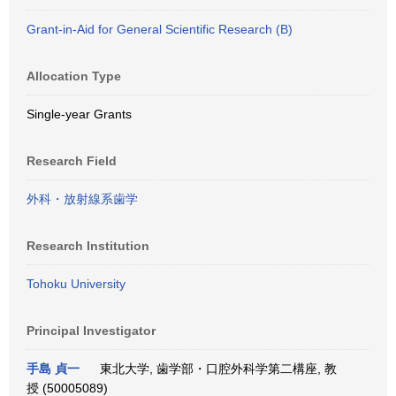
Grant-in-Aid for General Scientific Research (B)
Allocation Type
Single-year Grants
Research Field
外科・放射線系歯学
Research Institution
Tohoku University
Principal Investigator
手島 貞一
東北大学, 歯学部・口腔外科学第二構座, 教
授 (50005089)