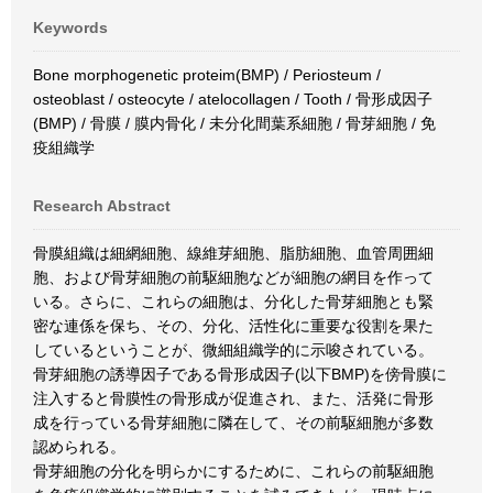
Keywords
Bone morphogenetic proteim(BMP) / Periosteum /
osteoblast / osteocyte / atelocollagen / Tooth / 骨形成因子
(BMP) / 骨膜 / 膜内骨化 / 未分化間葉系細胞 / 骨芽細胞 / 免
疫組織学
Research Abstract
骨膜組織は細網細胞、線維芽細胞、脂肪細胞、血管周囲細
胞、および骨芽細胞の前駆細胞などが細胞の網目を作って
いる。さらに、これらの細胞は、分化した骨芽細胞とも緊
密な連係を保ち、その、分化、活性化に重要な役割を果た
しているということが、微細組織学的に示唆されている。
骨芽細胞の誘導因子である骨形成因子(以下BMP)を傍骨膜に
注入すると骨膜性の骨形成が促進され、また、活発に骨形
成を行っている骨芽細胞に隣在して、その前駆細胞が多数
認められる。
骨芽細胞の分化を明らかにするために、これらの前駆細胞