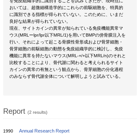
を免疫組織学的に識別することを試みてきたが、現時点に
おいては、超微細構造学的にこれらの前駆細胞を、特異的
に識別できる指標が得られていない。このために、いまだ
良好な結果が得られていない。
現在、サイトカインの異常が知られている免疫機能異常マ
ウス(MRLーlpr/lpr以下MRL/1)を用いてBMPの傍骨膜注入を
行い、それによって起こる骨膜性骨形成および骨芽細胞・
骨芽細胞の前駆細胞の動態を免疫組織学的に検討し、免疫
機能に異常を持たないマウス(MRL-+/+以下MRL/n)のそれと
比較することにより、骨代謝に関わると考えられるサイト
カインの異常の有無という観点から、骨芽細胞の分化過程
のみならず骨代謝全体について解明しようと試みている。
Report
(2 results)
1990
Annual Research Report