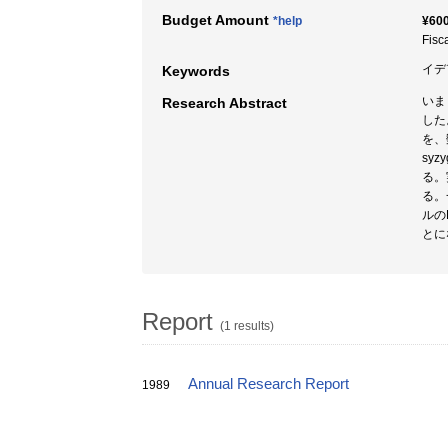
Budget Amount
*help
¥600
Fisc
イデア
Keywords
いま
Research Abstract
した
を、
syz
る。
る。
ルの
とに
Report
(1 results)
Annual Research Report
1989