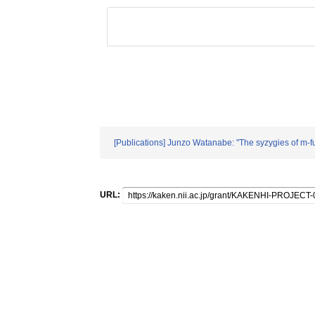
[Publications] Junzo Watanabe: "The syzygies of m-f
URL: