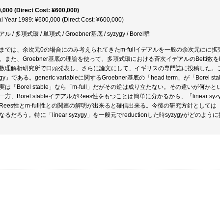
,000 (Direct Cost: ¥600,000)
al Year 1989: ¥600,000 (Direct Cost: ¥600,000)
ル / 多項式環 / 単項式 / Groebner基底 / syzygy / Borel群
までは、余次元0の場合にのみ考えられてきたm-fullイデアルを一般の余次元にに拡
。また、Groebner基底の理論を使って、多項式環における斉次イデアルのBetti数をbe
数理解析研究所で口頭発表し、さらに論文にして、イギリスの専門誌に投稿した。ここ
ygy」である。generic variableに関するGroebner基底の「head term」が「B
実は「Borel stable」なら「m-full」だがその逆は成り立たない。その違いが何かとい
一方、Borel stableイデアルがRees性をもつことは簡単に分かるから、「linear
Rees性とm-full性との関連の解明が出来ると確信出来る。今後の研究方針としては「li
なるだろう。特に「linear syzygy」を一般元でreductionした時syzygyがど