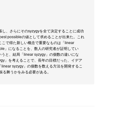
張し、さらにそのsyzygyを全て決定することに成功
st possibleの値として求めることが出来た。これ
で得た新しい概念で重要なものは「linear
orel stable」になることを、数人の研究者が証明してい
うと、結局「linear syzygy」の個数の違いにな
 syzygy」を考えることで、長年の目標だった、イデア
near syzygy」の個数を数える方法を開発するこ
のように振る舞うかをみる必要がある。