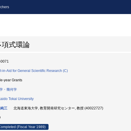
chers
多項式環論
40071
t-in-Aid for General Scientific Research (C)
le-year Grants
学・幾何学
aido Tokai University
 純三
北海道東海大学, 教育開発研究センター, 教授 (40022727)
9
ompleted (Fiscal Year 1989)