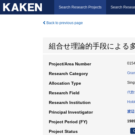
Search Research Projects
Search Resear
Back to previous page
組合せ理論的手段による
015
Project/Area Number
Gran
Research Category
Sing
Allocation Type
代数
Research Field
Hokk
Research Institution
渡辺
Principal Investigator
198
Project Period (FY)
C
Project Status