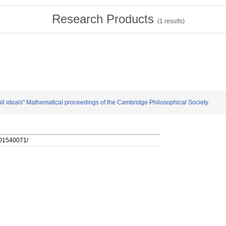
Research Products
(
1
results)
ull ideals" Mathematical proceedings of the Cambridge Philosophical Society.