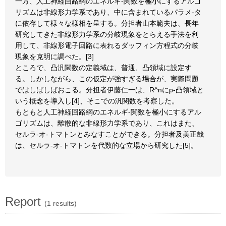
一方、人工神経回路網のエネルギ-関数を極小にするアルゴ
リズムは非線形力学系であり、中に含まれているパラメ-タ
に依存して様々な様相を呈する。分担者山本範夫は、長年
研究してきた非線形力学系の分岐現象をとらえる手法を利
用して、非線形電子回路に表れるダッフィン方程式の分岐
現象を克明に調べた。[3]
ところで、凸汎関数の定義域は、普通、凸領域に設定す
る。しかしながら、この仮定が強すぎる場合が、実際問題
ではしばしばおこる。分担者伊藤仁一は、R^nにp-凸領域と
いう概念を導入し[4]、そこでの汎関数を考察した。
もともと人工神経回路網のエネルギ-関数を極小にするアル
ゴリズムは、離散的な非線形力学系であり、これはまた、
セルラ-オ-トマトンとみなすことができる。分担者及美正哉
は、セルラ-オ-トマトンを代数的な立場から研究した[5]。
Report
(1 results)