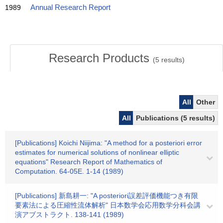
1989
Annual Research Report
Research Products
(
5
results)
All
Other
All
Publications (5 results)
[Publications] Koichi Niijima: "A method for a posteriori error
estimates for numerical solutions of nonlinear elliptic
equations" Research Report of Mathematics of
Computation. 64-05E. 1-14 (1989)
[Publications] 新島耕一: "A posteriori誤差評価機能つき有限
要素法による圧縮性流体解析" 日本数学会応用数学分科会講
演アブストラクト. 138-141 (1989)