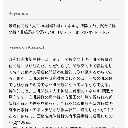
Keywords
最適化問題 / 人工神経回路網 / エネルギ-関数 / 凸汎関数 / 極
小解 / 非線系力学系 / アルゴリズム / セルラ-オ-トマトン
Research Abstract
研究代表者新島耕一は、まず、関数空間上の凸汎関数最適
化問題に取り組んだ。なぜならば、関数空間上で議論をし
ておくと種々の最適化問題が包括的に取り扱えるからであ
る。また、凸汎関数を研究対象にしたのは、一般の汎関数
でも極小解の近傍では凸汎関数になっているからである。
具体的には、凸汎関数を人工神経回路網のエネルギ-関数と
見立てて、凸汎関数の極小解と有限回の計算で得られる近
似極小解との差を見積った。これを非線形楕円型方程式の
有限要素解のアポステリオリ誤差評価に適用したのが[1]で
ある。さらに、圧縮性流体解析の有限要素解に適用したの
が[2]である。