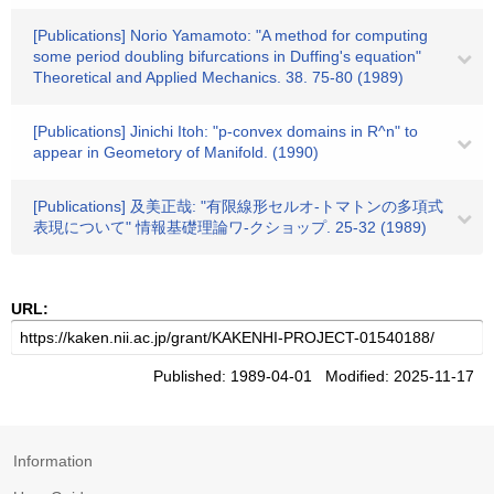
[Publications] Norio Yamamoto: "A method for computing
some period doubling bifurcations in Duffing's equation"
Theoretical and Applied Mechanics. 38. 75-80 (1989)
[Publications] Jinichi Itoh: "p-convex domains in R^n" to
appear in Geometory of Manifold. (1990)
[Publications] 及美正哉: "有限線形セルオ-トマトンの多項式
表現について" 情報基礎理論ワ-クショップ. 25-32 (1989)
URL:
Published: 1989-04-01 Modified: 2025-11-17
Information