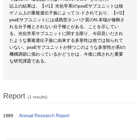
以上の結果は、【○!1】光化学系IのpsaEサブユニットは核
ゲノム上の重複遺伝子族によってコ-ドされており、【○!2】
psaEサブユニットには成熟型タンパク質のN-末端が修飾さ
れる分子種とされない分子種とがある、ことを示してい
る。光化学系サブユニットに関する限り、今回見いだされ
たような重複遺伝子族に由来する多形性は他では知られて
いない。psaEサブユニットが持つこのような多形性が系Iの
機構調節に係わっているかどうかは、今後に残された重要
な研究課題である。
Report
(1 results)
1989
Annual Research Report