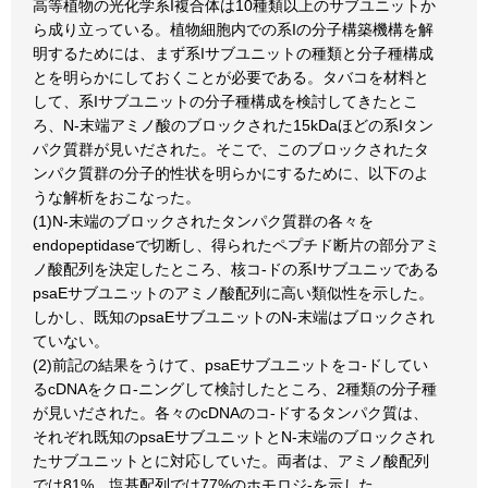
高等植物の光化学系I複合体は10種類以上のサブユニットか
ら成り立っている。植物細胞内での系Iの分子構築機構を解
明するためには、まず系Iサブユニットの種類と分子種構成
とを明らかにしておくことが必要である。タバコを材料と
して、系Iサブユニットの分子種構成を検討してきたとこ
ろ、N-末端アミノ酸のブロックされた15kDaほどの系Iタン
パク質群が見いだされた。そこで、このブロックされたタ
ンパク質群の分子的性状を明らかにするために、以下のよ
うな解析をおこなった。
(1)N-末端のブロックされたタンパク質群の各々を
endopeptidaseで切断し、得られたペプチド断片の部分アミ
ノ酸配列を決定したところ、核コ-ドの系Iサブユニッである
psaEサブユニットのアミノ酸配列に高い類似性を示した。
しかし、既知のpsaEサブユニットのN-末端はブロックされ
ていない。
(2)前記の結果をうけて、psaEサブユニットをコ-ドしてい
るcDNAをクロ-ニングして検討したところ、2種類の分子種
が見いだされた。各々のcDNAのコ-ドするタンパク質は、
それぞれ既知のpsaEサブユニットとN-末端のブロックされ
たサブユニットとに対応していた。両者は、アミノ酸配列
では81%、塩基配列では77%のホモロジ-を示した。