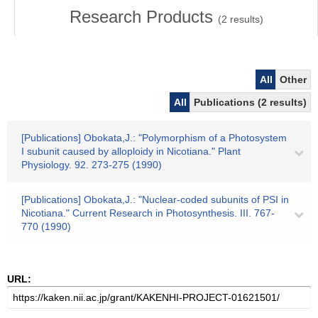
Research Products
(
2
results)
All
Other
All
Publications (2 results)
[Publications] Obokata,J.: "Polymorphism of a Photosystem
I subunit caused by alloploidy in Nicotiana." Plant
Physiology. 92. 273-275 (1990)
[Publications] Obokata,J.: "Nuclear-coded subunits of PSI in
Nicotiana." Current Research in Photosynthesis. III. 767-
770 (1990)
URL: