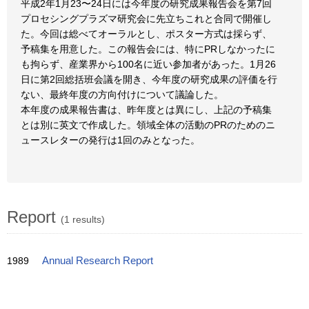
平成2年1月23〜24日には今年度の研究成果報告会を第7回
プロセシングプラズマ研究会に先立ちこれと合同で開催し
た。今回は総べてオーラルとし、ポスター方式は採らず、
予稿集を用意した。この報告会には、特にPRしなかったに
も拘らず、産業界から100名に近い参加者があった。1月26
日に第2回総括班会議を開き、今年度の研究成果の評価を行
ない、最終年度の方向付けについて議論した。
本年度の成果報告書は、昨年度とは異にし、上記の予稿集
とは別に英文で作成した。領域全体の活動のPRのためのニ
ュースレターの発行は1回のみとなった。
Report
(1 results)
1989
Annual Research Report