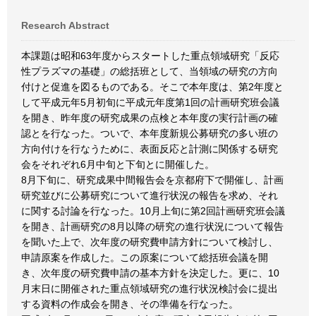
Research Abstract
本課題は昭和63年度からスタートした重点領域研究「反応
性プラズマの基礎」の総括班として、当領域の研究の方向
付けと促進を図るものである。そこで本年度は、第2年度と
して平成元年5月初旬に平成元年度第1回の計画研究班会議
を開き、昨年度の研究成果の点検と本年度の実行計画の確
認とを行なった。ついで、本年度新規公募研究の多い班の
方向付けを行なうために、表面反応と計測に関係する研究
会をそれぞれ6月中旬と下旬とに開催した。
8月下旬に、研究成果中間報告会を京都府下で開催し、計画
研究並びに公募研究について進行状況の報告を求め、それ
に関する討論を行なった。10月上旬に第2回計画研究班会議
を開き、計画研究の8月以降の研究の進行状況について報告
を聞いた上で、次年度の研究費申請方針について検討し、
申請原案を作成した。この原案について総括班会議を開
き、次年度の研究費申請の基本方針を決定した。更に、10
月末日に開催された重点領域研究の進行状況検討会に提出
する資料の作成会を開き、その準備を行なった。