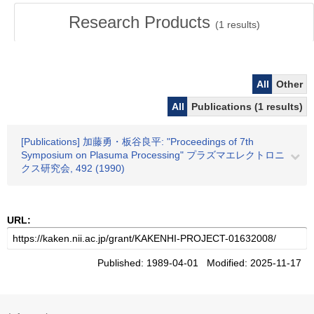
Research Products
(
1
results)
All
Other
All
Publications (1 results)
[Publications] 加藤勇・板谷良平: "Proceedings of 7th
Symposium on Plasuma Processing" プラズマエレクトロニ
クス研究会, 492 (1990)
URL:
Published: 1989-04-01 Modified: 2025-11-17