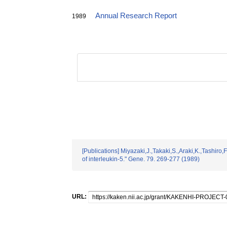
Annual Research Report
1989
[Publications] Miyazaki,J.,Takaki,S.,Araki,K.,Tashir
of interleukin-5." Gene. 79. 269-277 (1989)
URL: