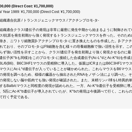
00,000 (Direct Cost: ¥1,700,000)
al Year 1989: ¥1,700,000 (Direct Cost: ¥1,700,000)
組織適合抗原 / トランスジェニックマウス / アクチンプロモ-タ-
組織適合クラスI遺伝子の発現は非常に厳密に発生中期から始まるように制御され
スI抗原を発生初期から強く発現するトランスジェニックマウスを作った。そのためにま
除き、ニワトリ細胞質β-アクチンプロモ-タ-に置き換えたものを作成した。β-ア
れており、そのプロモ-タ-はF9細胞を含む様々の培養細胞株で強い活性を示す。この
らず強い活性を示すことから、クラスI遺伝子を発生初期より強く発現させるのに最も
^d遺伝子(K^bも同様)をこのプロモ-タ-に接続した合成遺伝子(Ac-L^dとAc-K^
7BL/6(B6)、B6C3HF1マウスの受精卵に導入した。仮親はICRまたはB6C3HF1
マウスにAc-L^d遺伝子が入っていることが確かめられた。これらマウスをB6マウス
の発現を調べるため、様様の臓器から抽出されたRNAをノザ-ン法により調べた。
の発現しない脳や筋肉でも強い発現が確認された。また、末梢リンパ球をL特異的単ク
するBalb/cマウスと同程度の発現が認められた。一方、Ac-K^b遺伝子を受精卵
、5匹にAc-K^b遺伝子が導入されていたが、K^bの発現は今後調べて行く。これ
て行く予定である。