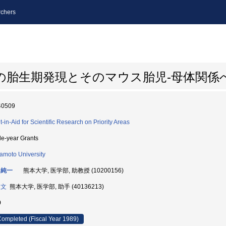
chers
の胎生期発現とそのマウス胎児-母体関係
40509
t-in-Aid for Scientific Research on Priority Areas
le-year Grants
moto University
 純一
熊本大学, 医学部, 助教授 (10200156)
 文
熊本大学, 医学部, 助手 (40136213)
9
ompleted (Fiscal Year 1989)