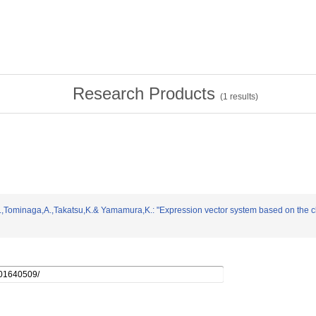
Research Products
(
1
results)
o,F.,Tominaga,A.,Takatsu,K.& Yamamura,K.: "Expression vector system based on the ch