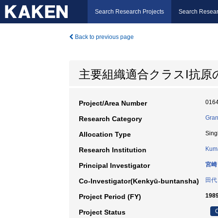
Search Research Projects
Search Resear
Back to previous page
主要組織適合クラスI抗原
016
Project/Area Number
Gran
Research Category
Sing
Allocation Type
Kuma
Research Institution
宮崎
Principal Investigator
田代
Co-Investigator(Kenkyū-buntansha)
198
Project Period (FY)
C
Project Status