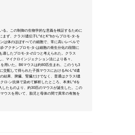
ている。この制御の生物学的な意義を検証するために
ず、クラスI遺伝子L^dとK^bからプロモ-タ-を
クチンは体のほぼすべての細胞で、常に高いレベルで
β-アクチンプロモ-タ-は細胞の発生分化の段階に
適したプロモ-タ-の1つと考えられた。クラス
b)を作成し、マイクロインジェクション法により各々、
マウスを用いた。B6マウスは約80匹生まれ、このうち3
に交配して得られた子孫マウスにおけるAc-L^d遺
その結果、脾臓、腎臓だけでなく、普通はクラスI遺
ロ-ン抗体で染めて解析したところ、本来L^dを
に導入したものより、約30匹のマウスが誕生した。この
らのマウスを用いて、胎児と母体の間で異常の有無を