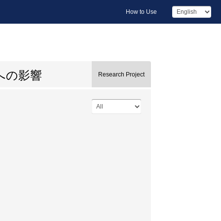
How to Use
への影響
Research Project