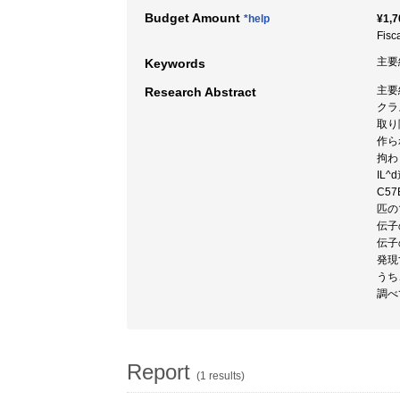
Budget Amount
*help
¥1,7
Fisc
主要
Keywords
主要
Research Abstract
クラ
取り
作ら
拘わ
IL
C5
匹の
伝子
伝子
発現
うち
調べ
Report
(1 results)