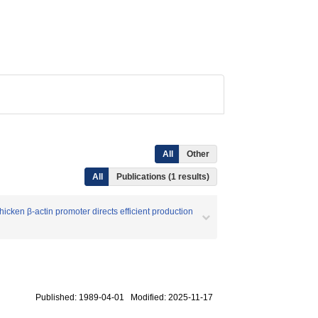
All
Other
All
Publications (1 results)
icken β-actin promoter directs efficient production
Published: 1989-04-01 Modified: 2025-11-17