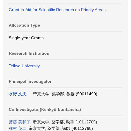
Grant-in-Aid for Scientific Research on Priority Areas
Allocation Type
Single-year Grants
Research Institution
Teikyo University
Principal Investigator
水野 文夫
帝京大学, 薬学部, 教授 (50011490)
Co-Investigator(Kenkyū-buntansha)
斎藤 美和子
帝京大学, 薬学部, 助手 (10112765)
種村 茂二
帝京大学, 薬学部, 講師 (40112768)