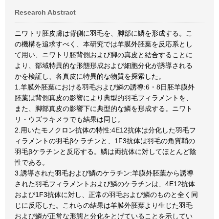
Research Abstract
ニワトリ胚皮膚は背側に羽毛を、脚部に鱗を形成する。こ
の機構を追求すべく、本研究では羊膜外胚葉を反応系とし
て用い、ニワトリ胚背側および脚の真皮と結合することに
より、部域特異的な形態形成および細胞分化が誘導される
かを検証し、各真皮に特異的な物質を探索した。
1.羊膜外胚葉における羽毛および鱗の誘導:6・8日胚羊膜外
胚葉は背側真皮の影響により典型的羽毛フィラメントを、
また、脚部真皮の影響下に典型的な鱗を形成する。ニワト
リ・ウズラキメラでも結果は同じ。
2.用いたモノクロン抗体の特性:4E12抗体は分化した羽毛フ
ィラメントの羽毛βケラチンと、1F3抗体は羽毛の角質鞘の
羽毛βケラチンと反応する。鱗は両抗体に対してほとんど陰
性である。
3.誘導された羽毛および鱗のケラチン:羊膜外胚葉から誘導
された羽毛フィラメントおよび鱗のケラチンは、4E12抗体
および1F3抗体に対し、正常の羽毛および鱗のものと全く同
じに反応した。これらの結果は羊膜外胚葉より生じた羽毛
および鱗が正常な形態と分化をとげていることを示してい