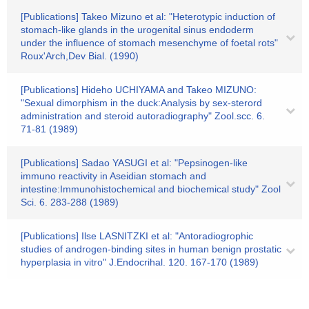
[Publications] Takeo Mizuno et al: "Heterotypic induction of
stomach-like glands in the urogenital sinus endoderm
under the influence of stomach mesenchyme of foetal rots"
Roux'Arch,Dev Bial. (1990)
[Publications] Hideho UCHIYAMA and Takeo MIZUNO:
"Sexual dimorphism in the duck:Analysis by sex-sterord
administration and steroid autoradiography" Zool.scc. 6.
71-81 (1989)
[Publications] Sadao YASUGI et al: "Pepsinogen-like
immuno reactivity in Aseidian stomach and
intestine:Immunohistochemical and biochemical study" Zool
Sci. 6. 283-288 (1989)
[Publications] Ilse LASNITZKI et al: "Antoradiogrophic
studies of androgen-binding sites in human benign prostatic
hyperplasia in vitro" J.Endocrihal. 120. 167-170 (1989)