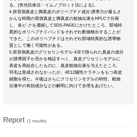
る。(蛍光抗体法・イムノブロット法による)。
4.胚背側真皮と脚真皮のポリペプチド成分:誘導力が最もさ
かんな時期の背側真皮と脚真皮の粗抽出液をHPLCで分画
し、各ピ-クを濃縮してSDS-PAGEにかけたところ、部域特
異的なポリペプチドバンドをそれぞれ数個検出することが
できた。このポリペプチドはそれぞれ部域特異的な誘導物
質として働く可能性がある。
5.胚背側真皮のグリセリンモデル:4項で得られた真皮の成分
が誘導因子か否かを検証すべく、真皮グリセリンモデルに
表皮を再結合したものに、真皮粗抽出液を与えたところ、
羽毛は形成されなかったが、4E12陽性ケラチンをもつ表皮
細胞を得た。今後はさらにクリセリンモデルの特性、粗抽
出液中の有効成分などの解明に向けて全理をあげたい。
Report
(1 results)