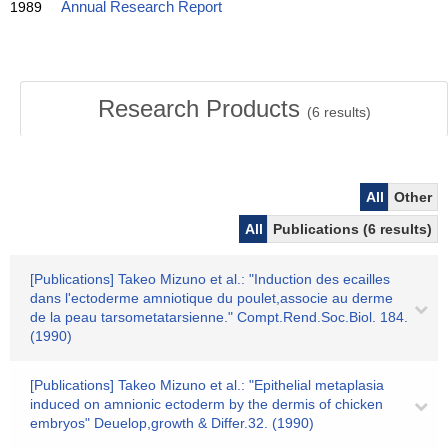
1989
Annual Research Report
Research Products
(
6
results)
All
Other
All
Publications (6 results)
[Publications] Takeo Mizuno et al.: "Induction des ecailles
dans l'ectoderme amniotique du poulet,associe au derme
de la peau tarsometatarsienne." Compt.Rend.Soc.Biol. 184.
(1990)
[Publications] Takeo Mizuno et al.: "Epithelial metaplasia
induced on amnionic ectoderm by the dermis of chicken
embryos" Deuelop,growth & Differ.32. (1990)