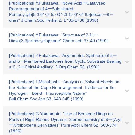
[Publications] Y.Fukazawa: "Novel AcidーCatalysed
Rearrangement of 4ーSubstituted
Pentacycylo[5.3.0^<2.5>.O^<3.1>.0^<4.8>]decanー6ー
ones" J.Chem.Soc.Perkin 2. 1735-1738 (1990)
[Publications] Y.Fukazawa: "Structure of 2,11ー
Dioxa[3.3]orthocyclophane" Chem.Lett.37-40 (1991)
[Publications] Y.Fukazawa: "Asymmetric Synthesis of 5ー
and 6ーMembered Lactones from Cyclic Substrate Bearing
a C_2ーChiral Auxiliary" J.Org.Chem.56. (1991)
[Publications] T.Mitsuhashi: "Analysis of Solvent Effects on
the Rates of the Cope Rearrangement: Evidence for Its
HydrogenーBondーInsusceptible Nature"
Bull.Chem.Soc.Jpn.63. 643-645 (1990)
[Publications] G.Yamamoto: "Use of Benzene Rings as
Parts of Rigid Rotors: Dynamic Stereochemistry of 9ー(Aryl
ーX)triptycene Derivatives" Pure Appl.Chem.62. 569-574
(1990)