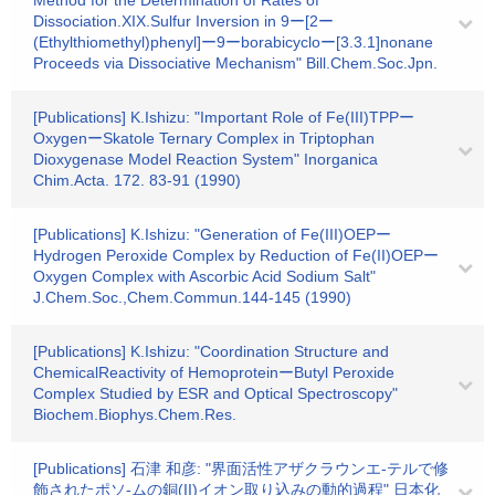
Method for the Determination of Rates of
Dissociation.XIX.Sulfur Inversion in 9ー[2ー
(Ethylthiomethyl)phenyl]ー9ーborabicycloー[3.3.1]nonane
Proceeds via Dissociative Mechanism" Bill.Chem.Soc.Jpn.
[Publications] K.Ishizu: "Important Role of Fe(III)TPPー
OxygenーSkatole Ternary Complex in Triptophan
Dioxygenase Model Reaction System" Inorganica
Chim.Acta. 172. 83-91 (1990)
[Publications] K.Ishizu: "Generation of Fe(III)OEPー
Hydrogen Peroxide Complex by Reduction of Fe(II)OEPー
Oxygen Complex with Ascorbic Acid Sodium Salt"
J.Chem.Soc.,Chem.Commun.144-145 (1990)
[Publications] K.Ishizu: "Coordination Structure and
ChemicalReactivity of HemoproteinーButyl Peroxide
Complex Studied by ESR and Optical Spectroscopy"
Biochem.Biophys.Chem.Res.
[Publications] 石津 和彦: "界面活性アザクラウンエ-テルで修
飾されたポソ-ムの銅(II)イオン取り込みの動的過程" 日本化