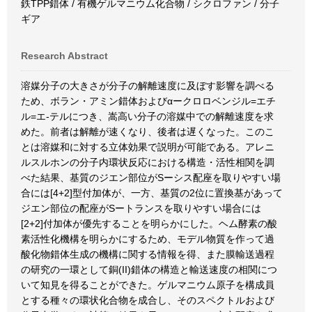
鉄TPP錯体 / 有機ゲルマニウム化合物 / シクロファン / 分子
ギア
Research Abstract
溶媒分子の大きさが分子の解離速度に及ぼす影響を調べる
ため、ボラン・アミン錯体およびαークロロベンジル=エチ
ル=エ-テルにつき、嵩高い分子の溶媒中での解離速度を求
めた。前者は解離が速くなり、後者は遅くなった。このこ
とは溶媒和に対する立体効果で説明が可能である。アレニ
ルスルホンの分子内環状反応における構造・活性相関を調
べた結果、基質のジエン部位がSーシス配座を取りやすい場
合には[4+2]型付加体が、一方、基質の2位に置換基があって
ジエン部位の配座がSートランスを取りやすい場合には
[2+2]付加体が優先することを明らかにした。ヘム酵素の酸
素活性化機構を明らかにするため、モデル物質を作って過
酸化物錯体生成の機構に関する情報を得、また膜輸送過程
の研究の一環として銅(II)錯体の構造と輸送速度の相関につ
いて知見を得ることができた。ゲルマニウム原子を構成員
とする種々の環状化合物を成合し、そのスペクトルおよび