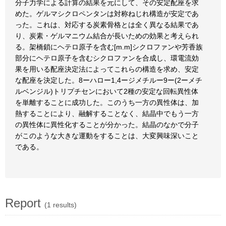
分子力学による計算の結果を元にして、その安定配座を求
めた。ゲルマシクロペンタンは対称ねじれ構造が安定であ
った。これは、対応する炭素骨格とは全く異なる結果であ
り、炭素・ゲルマニウム結合が長いための効果と考えられ
る。架橋鎖にヘテロ原子を含む[m.m]シクロファンや芳香族
部分にヘテロ原子を含むシクロファンを合成し、環電流効
果を用いる配座決定法によってこれらの構造を求め、安定
な配座を決定した。8ーハロー1,4ージメチルー9ー(2ーメチ
ルベンジル)トリプチセンにおいて2種の安定な回転異性体
を単離することに成功した。このうち一方の異性体は、加
熱することにより、融解することなく、結晶中でもう一方
の異性体に異性化することが分かった。結晶のなかで分子
がこのような大きな運動をすることは、大変興味深いこと
である。
Report
(1 results)