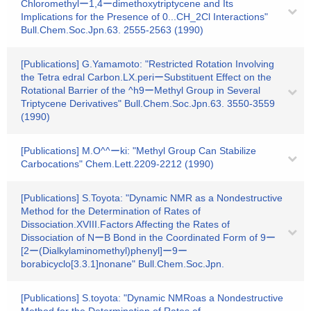
Chloromethylー1,4ーdimethoxytriptycene and Its
Implications for the Presence of 0...CH_2Cl Interactions"
Bull.Chem.Soc.Jpn.63. 2555-2563 (1990)
[Publications] G.Yamamoto: "Restricted Rotation Involving
the Tetra edral Carbon.LX.periーSubstituent Effect on the
Rotational Barrier of the ^h9ーMethyl Group in Several
Triptycene Derivatives" Bull.Chem.Soc.Jpn.63. 3550-3559
(1990)
[Publications] M.O^^ーki: "Methyl Group Can Stabilize
Carbocations" Chem.Lett.2209-2212 (1990)
[Publications] S.Toyota: "Dynamic NMR as a Nondestructive
Method for the Determination of Rates of
Dissociation.XVIII.Factors Affecting the Rates of
Dissociation of NーB Bond in the Coordinated Form of 9ー
[2ー(Dialkylaminomethyl)phenyl]ー9ー
borabicyclo[3.3.1]nonane" Bull.Chem.Soc.Jpn.
[Publications] S.toyota: "Dynamic NMRoas a Nondestructive