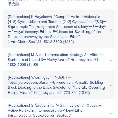
学会誌.
[Publications] K.Hayakawa: "Competitive Intramolecular
[4+2] Cycloaddition and Tandem [2+2] Cycloaddition/[3,3]ー
Sigmatropic Rearrangement Sequence of allenylー3ーvinyl
ー2ーcyclohexenyl Ethers: Evidence for Switching of the
Reaction pathway by the Substituent Ethrs"
J.Am.Chem.Soc.111. 5312-5320 (1989)
[Publications] M.Aso: "Furannulation Strategy,An Efficient
Synthesis of Fused 3ーMethylfurans" Heterocycles. 31.
1003-1006 (1990)
[Publications] Y.Yamaguchi: "4,5,6,7ー
Tetrahydroisobenzofuranー5ーone as a Versatile Building
Block Leading to the Basic Skeleton of Naturally Occurring
Fused Furans" Heterocycles. 30. 223-226 (1990)
[Publications] S.Nagashima: "A Synthesis of an Optically
Active Forskolin Intermediate via Allenyl Ether
Intramolecular Cycloaddition Strategy"