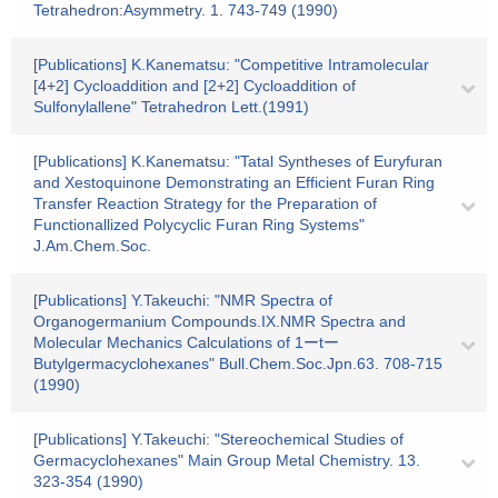
Tetrahedron:Asymmetry. 1. 743-749 (1990)
[Publications] K.Kanematsu: "Competitive Intramolecular
[4+2] Cycloaddition and [2+2] Cycloaddition of
Sulfonylallene" Tetrahedron Lett.(1991)
[Publications] K.Kanematsu: "Tatal Syntheses of Euryfuran
and Xestoquinone Demonstrating an Efficient Furan Ring
Transfer Reaction Strategy for the Preparation of
Functionallized Polycyclic Furan Ring Systems"
J.Am.Chem.Soc.
[Publications] Y.Takeuchi: "NMR Spectra of
Organogermanium Compounds.IX.NMR Spectra and
Molecular Mechanics Calculations of 1ーtー
Butylgermacyclohexanes" Bull.Chem.Soc.Jpn.63. 708-715
(1990)
[Publications] Y.Takeuchi: "Stereochemical Studies of
Germacyclohexanes" Main Group Metal Chemistry. 13.
323-354 (1990)