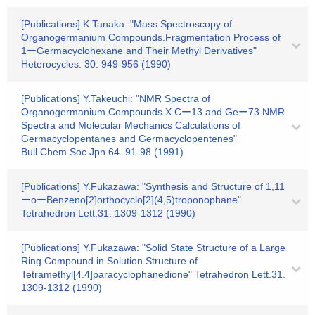
[Publications] K.Tanaka: "Mass Spectroscopy of
Organogermanium Compounds.Fragmentation Process of
1ーGermacyclohexane and Their Methyl Derivatives"
Heterocycles. 30. 949-956 (1990)
[Publications] Y.Takeuchi: "NMR Spectra of
Organogermanium Compounds.X.Cー13 and Geー73 NMR
Spectra and Molecular Mechanics Calculations of
Germacyclopentanes and Germacyclopentenes"
Bull.Chem.Soc.Jpn.64. 91-98 (1991)
[Publications] Y.Fukazawa: "Synthesis and Structure of 1,11
ーoーBenzeno[2]orthocyclo[2](4,5)troponophane"
Tetrahedron Lett.31. 1309-1312 (1990)
[Publications] Y.Fukazawa: "Solid State Structure of a Large
Ring Compound in Solution.Structure of
Tetramethyl[4.4]paracyclophanedione" Tetrahedron Lett.31.
1309-1312 (1990)