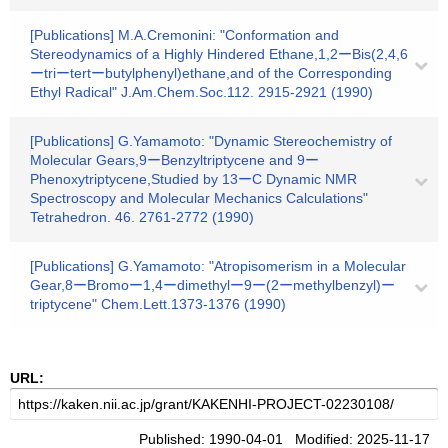
[Publications] M.A.Cremonini: "Conformation and
Stereodynamics of a Highly Hindered Ethane,1,2ーBis(2,4,6
ーtriーtertーbutylphenyl)ethane,and of the Corresponding
Ethyl Radical" J.Am.Chem.Soc.112. 2915-2921 (1990)
[Publications] G.Yamamoto: "Dynamic Stereochemistry of
Molecular Gears,9ーBenzyltriptycene and 9ー
Phenoxytriptycene,Studied by 13ーC Dynamic NMR
Spectroscopy and Molecular Mechanics Calculations"
Tetrahedron. 46. 2761-2772 (1990)
[Publications] G.Yamamoto: "Atropisomerism in a Molecular
Gear,8ーBromoー1,4ーdimethylー9ー(2ーmethylbenzyl)ー
triptycene" Chem.Lett.1373-1376 (1990)
URL:
Published: 1990-04-01 Modified: 2025-11-17