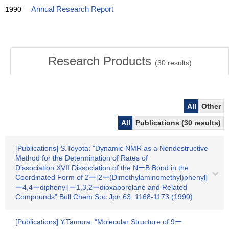
1990
Annual Research Report
Research Products
(
30
results)
All
Other
All
Publications (30 results)
[Publications] S.Toyota: "Dynamic NMR as a Nondestructive
Method for the Determination of Rates of
Dissociation.XVII.Dissociation of the NーB Bond in the
Coordinated Form of 2ー[2ー(Dimethylaminomethyl)phenyl]
ー4,4ーdiphenyl]ー1,3,2ーdioxaborolane and Related
Compounds" Bull.Chem.Soc.Jpn.63. 1168-1173 (1990)
[Publications] Y.Tamura: "Molecular Structure of 9ー