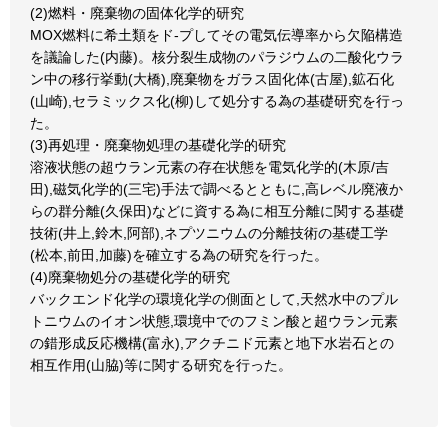
(2)燃料・廃棄物の固体化学的研究
MOX燃料に希土類をド-プしてその電気伝導率から欠陥構造
を議論した(内藤)。核分裂生成物のパラジウムの二酸化ウラ
ン中の移行挙動(大橋),廃棄物をガラス固化体(古屋),鉱石化
(山崎),セラミックス化(柳)して処分する為の基礎研究を行っ
た。
(3)再処理・廃棄物処理の基礎化学的研究
溶液状態の超ウラン元素の存在状態を電気化学的(木原/吉
田),磁気化学的(三宅)手法で調べるとともに,高レベル廃液か
らの群分離(久保田)などに資する為に相互分離に関する基礎
技術(井上,鈴木,阿部),ネプツニウムの分離技術の基礎工学
(松本,前田,加藤)を確立する為の研究を行った。
(4)廃棄物処分の基礎化学的研究
バックエンド化学の環境化学の側面として,天然水中のプル
トニウムのイオン状態,環境中でのフミン酸と超ウラン元素
の錯形成反応機構(富永),アクチニド元素と地下水岩石との
相互作用(山脇)等に関する研究を行った。