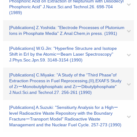
Phosphoric Acid on Extraction of Neptunium with Diisodecyl
Phosphoric Acid" J.Nuce.Sci.and Technol.26. 698-704
(1989)
[Publications] Z.Yoshida: "Electrode Processes of Plutonium
Ions in Phosphate Media" Z.Anal.Chem,in press. (1991)
[Publications] W.G.Jin: "Hyperfine Structure and Isotope
Shift in ErI by the AtomicーBeam Laser Spectroscopy"
J.Phys.Soc.Jpn.59. 3148-3154 (1990)
[Publications] C.Miyake: "A Study of the “Third Phase"of
Extraction Process in Fuel Reprocessing,(II),EXAFS Study
of ZrーMonobutylphosphatc and ZrーDibutylphosphate"
J.Nucl.Sci.and Technol.27. 256-261 (1990)
[Publications] A.Suzuki: "Sensitiurty Analysis for a Highー
level Radioactire Waste Repository with the Boundary
FractureーTransport Model" Radioactive Waste
Management and the Nuclear Fuel Cycle. 257-273 (1990)