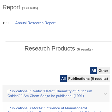
Report
(1 results)
1990
Annual Research Report
Research Products
(
6
results)
All
Other
All
Publications (6 results)
[Publications] K.Naito: "Defect Chemistry of Plutonium
Oxides" J.Am.Chem.Soc,to be published. (1991)
[Publications] Y.Morita: "Influence of Monoisodecyl