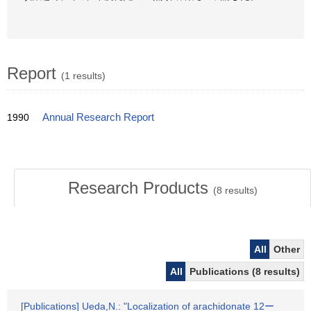
Report
(1 results)
1990
Annual Research Report
Research Products
(
8
results)
All
Other
All
Publications (8 results)
[Publications] Ueda,N.: "Localization of arachidonate 12ー