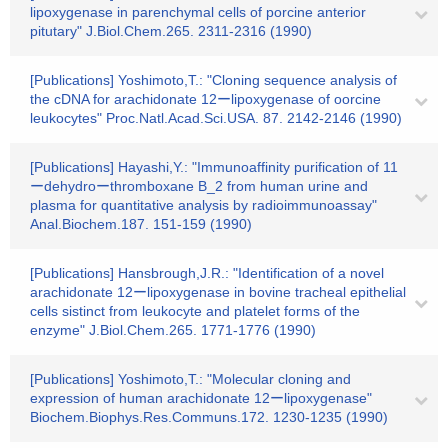
lipoxygenase in parenchymal cells of porcine anterior
pitutary" J.Biol.Chem.265. 2311-2316 (1990)
[Publications] Yoshimoto,T.: "Cloning sequence analysis of
the cDNA for arachidonate 12ーlipoxygenase of oorcine
leukocytes" Proc.Natl.Acad.Sci.USA. 87. 2142-2146 (1990)
[Publications] Hayashi,Y.: "Immunoaffinity purification of 11
ーdehydroーthromboxane B_2 from human urine and
plasma for quantitative analysis by radioimmunoassay"
Anal.Biochem.187. 151-159 (1990)
[Publications] Hansbrough,J.R.: "Identification of a novel
arachidonate 12ーlipoxygenase in bovine tracheal epithelial
cells sistinct from leukocyte and platelet forms of the
enzyme" J.Biol.Chem.265. 1771-1776 (1990)
[Publications] Yoshimoto,T.: "Molecular cloning and
expression of human arachidonate 12ーlipoxygenase"
Biochem.Biophys.Res.Communs.172. 1230-1235 (1990)