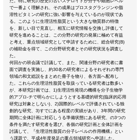
た。特に研究の歴史の古いステロイドが分子や細胞レベル
で一番よく理解され、その成果はプロスタグランジンや脂
溶性ビタミンの研究に強い影響を与えているのが現状であ
る。このように生理活性脂質という大きな物質群の特徴
を、新しい目で見直し、相互に研究情報を交換し評価して
研究を進めることは、この分野の研究の発展に極めて有益
と考え、重点領域研究として申請するために、総合研究(B)
の補助金を得て、この分野研究者とその研究状況を調査し
た。
何回かの班会議で計議して、また、関連分野の研究者に書
面で調査を実施し、約30名の研究者によるそれぞれの専門
領域の和文総説をまとめた冊子を物り、各方面へ配布し
た。これらの生理活性脂質を取扱っている研究者は数多い
が、本研究計画では、1)生理活性発現の機構を分子生物学
的アプロ-チで明らかにしようとする基礎的研究(臨床的応用
研究は対象としない)、2)国際的レベルで評価されている独
創的な研究、3)すでにある程度の実績があり、3年間の研究
期間に全体計画に対応しうる準備状態にある研究、の3つの
条件を満たす研究者を選び、各個の研究計画と全体計画を
討議して、『生理活性脂質の分子レベルの作用機構』とい
う課題で、平成4年度発足の重点領域研究へ申請した。