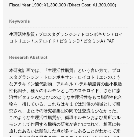
Fiscal Year 1990: ¥1,300,000 (Direct Cost: ¥1,300,000)
Keywords
生理活性脂質 / プロスタグランジン / トロンボキサン / ロイ
コトリエン / ステロイド / ビタミンD / ビタミンA / PAF
Research Abstract
本研究計画では、『生理活性脂質』という言い方で、プロ
スタグランジン・トロンボキサン・ロイコトリエンのよう
なアラキドン酸代謝物、アルキルエ-テル燐脂質の血小板活
性化因子、種々のホルモンとしてのステロイド、さらに脂
溶性ビタミンAおよびDのような生理活性をもつ脂溶性化合
物を一括している。これらは今までは別個の領域として研
究され、またその研究者集団の間では交流も少なかった。
このような生理活性脂質が、循環ホルモンおよび局所ホル
モンとして作用する機構の研究が進むにつれて、相互に共
通したあるいは類似した点が多々にあることがわかって来