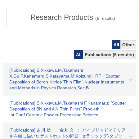
Research Products
(
6
results)
All
Other
All
Publications (6 results)
[Publications] S.Kikkawa,M.Takahashi
X.Gu,F.Kanamaru,S.Katayama,M.Koizumi: "RFーSputter
Deposition of Boron Nitride Thin Film" Nuclear Instruments
and Methods in Physics Research,Sec.B.
[Publications] S.Kikkawa,M.Takahashi F.Kanamaru: "Sputter
Deposition of BN and AlN Thin Films" Proc.4th
Int.Conf.Ceramic Powder Processing Science.
[Publications] 吉川 信一、金丸 文一: "ハイブリッドマテリア
ルを頭に描いたゲストホストの問題" セラミックデ-タブッ