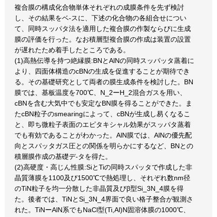
複合膜の構成化合物単体それぞれの成膜条件を先ず検討
し、その結果をベ-スに、下述の化合物の各組合せについ
て、同時スッパタ法を適用した複合膜の作製ならびに生成
膜の評価を行った。なお積層型複合膜の作成は装置の設置
が遅れたため着手したところである。
(1)高熱伝導を持つ絶縁膜:BNとAlNの同時スッパッタ蒸着に
より、四面体構造のcBNの生成を促進することが期待でき
る。その基礎研究として両者の膜生成条件を検討した。BN
膜では、基板温度を700℃、N_2ーH_2混合ガスを用い、
cBNを含む大気中でも安定なBN膜を得ることができた。ま
たcBN粒子のsmearingによって、cBNが生成し易くなるこ
と、即ち微粒子表面のエピタキシャル効果がスッパタ蒸着
でも有効であることがわかった。AlN膜では、AlNの優先配
向とスパッタガス圧との関係を明らかにするなど、BNとの
積層膜作成の基礎デ-タを得た。
(2)高硬度・高じん性膜:SiとTiの同時スパッタで作成した非
晶質薄膜を1100及び1500℃で熱処理し、それぞれ数nm径
のTiN粒子を均一分散した非晶質及びβ型Si_3N_4膜を得
た。後者では、TiNとSi_3N_4界面で良い格子整合が観測さ
れた。TiNーAlN系でもNaCl型(Ti,Al)N固溶体膜の1000℃、