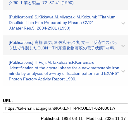
ク'90.工業と製品. 72. 37-41 (1990)
[Publications] S.Kikkawa,M.Miyazaki M.Koizumi: "Titanium
Disulfide Thin Film Prepared by Plasma CVD"
J.Mater.Res.5. 2894-2901 (1990)
[Publications] 高橋 昌男,泉 佐和子,金丸 文一: "反応性スパッ
タ法で作製したCu3NーTiN系窒化物薄膜の電子状態" 材料.
[Publications] H.Fujii,M.Takahashi,F.Kanamaru:
"Identification of the crystal phase for a new metastable iron
nitride by analyses of xーray diffraction pattern and EXAFS"
Photon Factory Activity Report 1990.
URL:
Published: 1993-08-11 Modified: 2025-11-17