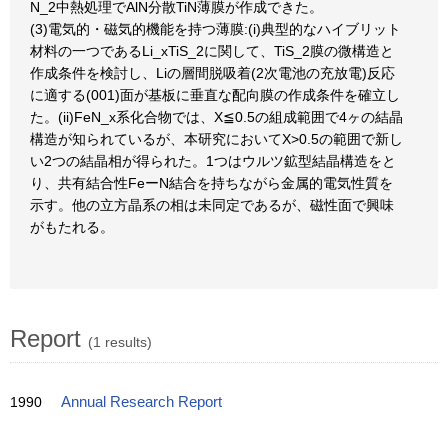
N_2中熱処理でAlN分散TiN薄膜が作成できた。
(3)電気的・磁気的機能を持つ薄膜:(i)典型的なハイブリット
材料の一つであるLi_xTiS_2に関して、TiS_2膜の微構造と
作成条件を検討し、Liの層間脱吸着(2次電池の充放電)反応
に適する(001)面が基板に垂直な配向膜の作成条件を確立し
た。(ii)FeN_x系化合物では、X≦0.5の組成範囲で4ヶの結晶
構造が知られているが、本研究においてX>0.5の範囲で新し
い2つの結晶相が得られた。1つはウルツ鉱型結晶構造をと
り、共有結合性FeーN結合を持ちながら金属的電気性質を
示す。他の立方晶系の相は未同定であるが、磁性面で興味
がもたれる。
Report
(1 results)
1990
Annual Research Report