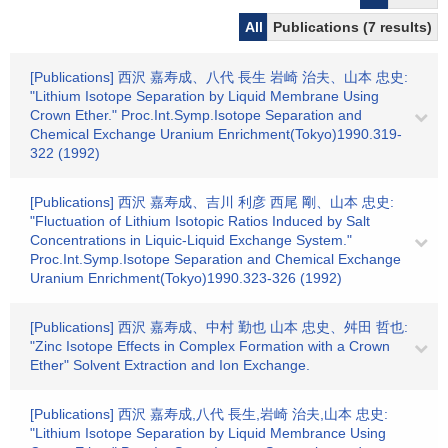
All
Publications (7 results)
[Publications] 西沢 嘉寿成、八代 長生 岩崎 治夫、山本 忠史:
"Lithium Isotope Separation by Liquid Membrane Using
Crown Ether." Proc.Int.Symp.Isotope Separation and
Chemical Exchange Uranium Enrichment(Tokyo)1990.319-
322 (1992)
[Publications] 西沢 嘉寿成、吉川 利彦 西尾 剛、山本 忠史:
"Fluctuation of Lithium Isotopic Ratios Induced by Salt
Concentrations in Liquic-Liquid Exchange System."
Proc.Int.Symp.Isotope Separation and Chemical Exchange
Uranium Enrichment(Tokyo)1990.323-326 (1992)
[Publications] 西沢 嘉寿成、中村 勤也 山本 忠史、舛田 哲也:
"Zinc Isotope Effects in Complex Formation with a Crown
Ether" Solvent Extraction and Ion Exchange.
[Publications] 西沢 嘉寿成,八代 長生,岩崎 治夫,山本 忠史:
"Lithium Isotope Separation by Liquid Membrance Using