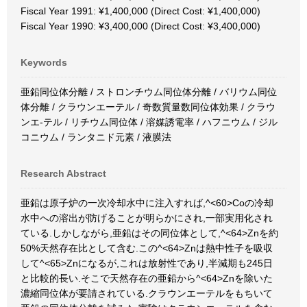
Fiscal Year 1991: ¥1,400,000 (Direct Cost: ¥1,400,000)
Fiscal Year 1990: ¥3,400,000 (Direct Cost: ¥3,400,000)
Keywords
亜鉛同位体分離 / ストロンチウム同位体分離 / バリウム同位
体分離 / クラウンエーテル / 奇数質量数同位体効果 / クラウ
ンエ-テル / リチウム同位体 / 溶媒誘電率 / ハフニウム / ジル
コニウム / ランタニド元素 / 液膜法
Research Abstract
亜鉛は原子炉の一次冷却水中に注入すれば,^<60>Coの冷却
水中への溶出が防げることが明らかにされ,一部実用化され
ている.しかしながら,亜鉛はその同位体として,^<64>Znを約
50%天然存在比として含む.この^<64>Znは熱中性子を吸収
して^<65>Znになるが,これは放射性であり,半減期も245日
と比較的長い.そこで天然存在の亜鉛から^<64>Znを除いた
濃縮同位体が要請されている.クラウンエーテルをもちいて