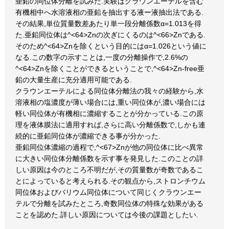
亜鉛の同位体分離を試みた.実験はクラウンエーテルを含む
有機相中へ水溶液相の亜鉛を抽出する液ー液抽出法である.
その結果,単位質量数差あたり単一段分離係数α=1.013を得
た.亜鉛同位体は^<64>Znの次ぎにくるのは^<66>Znである.
そのため^<64>Znを除くという目的にはα=1.026という値に
なる.この数字の示すことは,一度の分離操作で,2.6%の
^<64>Znを除くことができるということで,^<64>Zn-free亜
鉛の大量生産に充分適用可能である.
クラウンエーテルによる同位体分離法の我々の経験から,水
溶液相の塩濃度が薄い場合には,重い同位体が,濃い場合には
軽い同位体が有機相に濃縮することが分かっている.この原
理を液体膜法に適用すれば,さらに高い分離係数で,しかも連
続的に亜鉛同位体が濃縮できる事が分かった.
亜鉛同位体濃縮の過程で,^<67>Znが他の同位体に比べ異常
に大きい同位体分離係数を示す事を発見した.このことの詳
しい原因は今のところ不明だが,その質量数が奇数であるこ
とによっていると考えられる.その観点から,ストロンチウム
同位体およびバリウム同位体について同じくクラウンエー
テルで分離を試みたところ,奇数同位体の特殊な効果がある
ことを認めた.詳しい原因については今後の課題としたい.