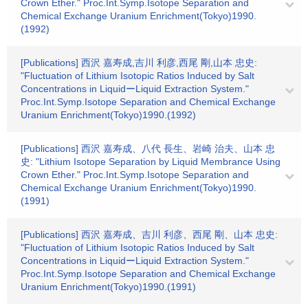
Crown Ether." Proc.Int.Symp.Isotope Separation and
Chemical Exchange Uranium Enrichment(Tokyo)1990.
(1992)
[Publications] 西沢 嘉寿成,吉川 利彦,西尾 剛,山本 忠史:
"Fluctuation of Lithium Isotopic Ratios Induced by Salt
Concentrations in LiquidーLiquid Extraction System."
Proc.Int.Symp.Isotope Separation and Chemical Exchange
Uranium Enrichment(Tokyo)1990.(1992)
[Publications] 西沢 嘉寿成、八代 長生、岩崎 治夫、山本 忠
史: "Lithium Isotope Separation by Liquid Membrance Using
Crown Ether." Proc.Int.Symp.Isotope Separation and
Chemical Exchange Uranium Enrichment(Tokyo)1990.
(1991)
[Publications] 西沢 嘉寿成、吉川 利彦、西尾 剛、山本 忠史:
"Fluctuation of Lithium Isotopic Ratios Induced by Salt
Concentrations in LiquidーLiquid Extraction System."
Proc.Int.Symp.Isotope Separation and Chemical Exchange
Uranium Enrichment(Tokyo)1990.(1991)