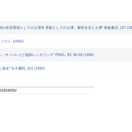
境土壌学 人間の生存環境としての土壌学 景観としての土壌、都市生活と土壌" 朝倉書店, 257 (19
ジスト. (1992)
ル・オ-バ-レイと地形レンダリング" PIXEL. 93. 96-99 (1990)
保全" 古今書院, 202 (1990)