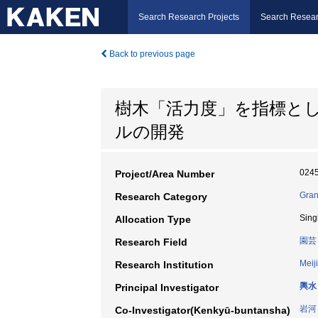
Search Research Projects
Search Resear
Back to previous page
樹木「活力度」を指標と
ルの開発
024
Project/Area Number
Gran
Research Category
Sing
Allocation Type
園芸
Research Field
Meiji
Research Institution
輿水
Principal Investigator
岩河
Co-Investigator(Kenkyū-buntansha)