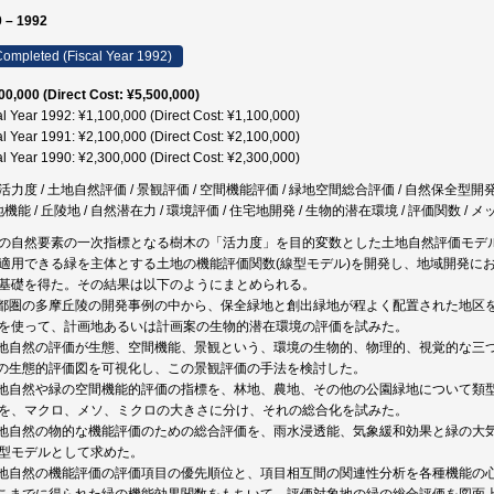
 – 1992
ompleted (Fiscal Year 1992)
00,000 (Direct Cost: ¥5,500,000)
al Year 1992: ¥1,100,000 (Direct Cost: ¥1,100,000)
al Year 1991: ¥2,100,000 (Direct Cost: ¥2,100,000)
al Year 1990: ¥2,300,000 (Direct Cost: ¥2,300,000)
活力度 / 土地自然評価 / 景観評価 / 空間機能評価 / 緑地空間総合評価 / 自然保全型開
地機能 / 丘陵地 / 自然潜在力 / 環境評価 / 住宅地開発 / 生物的潜在環境 / 評価関数 /
の自然要素の一次指標となる樹木の「活力度」を目的変数とした土地自然評価モデ
適用できる緑を主体とする土地の機能評価関数(線型モデル)を開発し、地域開発に
基礎を得た。その結果は以下のようにまとめられる。
首都圏の多摩丘陵の開発事例の中から、保全緑地と創出緑地が程よく配置された地区
を使って、計画地あるいは計画案の生物的潜在環境の評価を試みた。
土地自然の評価が生態、空間機能、景観という、環境の生物的、物理的、視覚的な三
緑の生態的評価図を可視化し、この景観評価の手法を検討した。
土地自然や緑の空間機能的評価の指標を、林地、農地、その他の公園緑地について類
を、マクロ、メソ、ミクロの大きさに分け、それの総合化を試みた。
土地自然の物的な機能評価のための総合評価を、雨水浸透能、気象緩和効果と緑の大
型モデルとして求めた。
土地自然の機能評価の評価項目の優先順位と、項目相互間の関連性分析を各種機能の