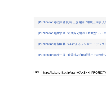
[Publications] 松井 健 岡崎 正規 編著: "環
[Publications] 輿水 肇: "造成緑化地の土壌類型" ペドロ
[Publications] 斎藤 馨: "CGによるフルカラ-・デジタ
[Publications] 松井 健: "丘陵地の自然環境ーその特性と
URL: