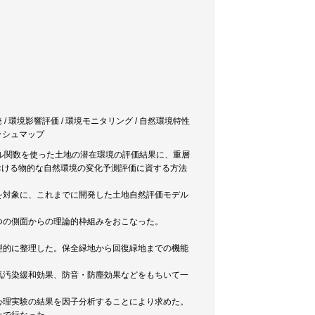
発 / 環境影響評価 / 環境モニタリング / 自然環境特性
 メッシュマップ
ル関数を使った土地の潜在環境の評価結果に、重層
おける物的な自然環境の変化予測評価に資する方法
を対象に、これまでに開発した土地自然評価モデル
つの側面からの理論的枠組みをおこなった。
型的に整理した。保全緑地から回復緑地までの機能
気汚染緩和効果、防音・防塵効果などをもちいて一
心理実験の結果を因子分析することにより求めた。