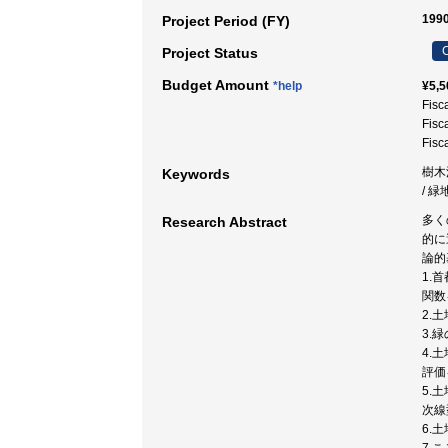
1990
Project Period (FY)
C
Project Status
Budget Amount
*help
¥5,5
Fisc
Fisc
Fisc
樹木
Keywords
/ 緑
多く
Research Abstract
的に
論的
1.
関数
2.
3.
4.
評価
5.
次線
6.