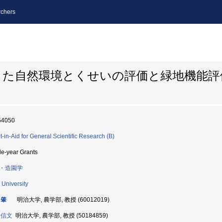
chers
した自然環境とくせいの評価と緑地機能評
54050
t-in-Aid for General Scientific Research (B)
le-year Grants
・造園学
 University
 肇
明治大学, 農学部, 教授 (60012019)
 信文
明治大学, 農学部, 教授 (50184859)