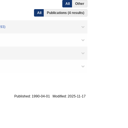
All
Other
All
Publications (4 results)
93)
Published: 1990-04-01 Modified: 2025-11-17