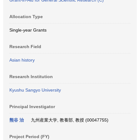
Grant-in-Aid for General Scientific Research (C)
Allocation Type
Single-year Grants
Research Field
Asian history
Research Institution
Kyushu Sangyo University
Principal Investigator
熊谷 治
九州産業大学, 教養部, 教授 (00047755)
Project Period (FY)