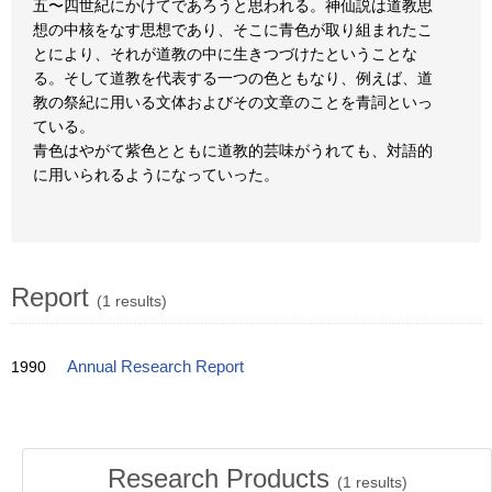
五〜四世紀にかけてであろうと思われる。神仙説は道教思
想の中核をなす思想であり、そこに青色が取り組まれたこ
とにより、それが道教の中に生きつづけたということな
る。そして道教を代表する一つの色ともなり、例えば、道
教の祭紀に用いる文体およびその文章のことを青詞といっ
ている。
青色はやがて紫色とともに道教的芸味がうれても、対語的
に用いられるようになっていった。
Report
(1 results)
1990
Annual Research Report
Research Products
(
1
results)