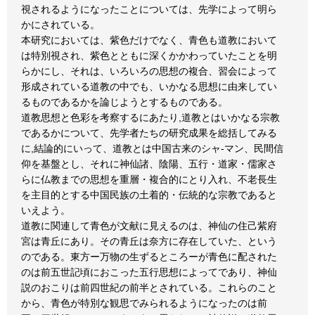
視されるようになったことについては、先学によって明ら
かにされている。
本研究においては、紫色だけでなく、青色も道教において
は特別視され、紫色とともに深くかかわっていたことを明
らかにし、それは、いろいろの思想の複合、習会によって
形成されている道教の中でも、いかなる思想に由来してい
るものであるかを論じようとするものである。
道教思想と色彩を考察するにあたり,道教とはいかなる宗教
であるかについて、先学者たちの研究成果を総括してみる
に,結論的にいって、道教とは中国古来のシャ-マン、民間信
仰を基盤とし、それに神仙諸、陰陽、五行・道家・儒家さ
らに仏教までの思想を重層・複合的にとり入れ、不老長生
を主目的とする中国民族の土着的・伝統的な宗教であると
いえよう。
道教に関連して青色が文献に見えるのは、神仙の住己紫府
宮は青丘にあり。その青丘は奈方に存在していた、という
のである。東方ー万物の生ずるところーが青色に配された
のは前五世記頃におこった五行思想によってであり、神仙
説のおこりは前四世紀の前半とされている。これらのこと
から、青色が特別な観思でみられるようになったのは前