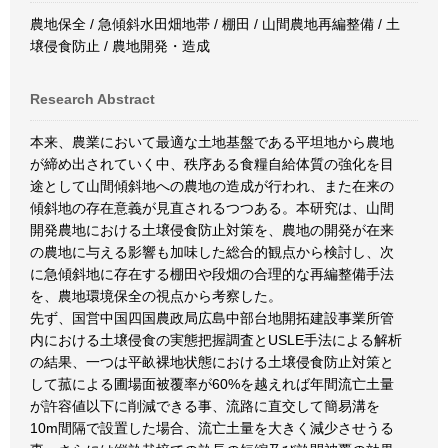
農地保全 / 急傾斜水田畑地帯 / 棚田 / 山間農地再編整備 / 土
壌侵食防止 / 農地開発・造成
Research Abstract
本来、農業において最適な土地基盤である平坦地から農地
が締め出されていく中、秩序ある食糧自給体質の強化を目
途として山間傾斜地への農地の造成が行われ、また在来の
傾斜地の存在意義が見直されるつつある。本研究は、山間
開発農地における土壌侵食防止対策を、農地の開発が在来
の農地に与える影響も加味した総合的観点から検討し、次
に急傾斜地に存在する棚田や段畑の合理的な再編整備手法
を、農地環境保全の視点から考察した。
先ず、国営中国四国農政局広島中部台地開拓建設事業所管
内における土壌侵食の実態把握調査とUSLE手法による解析
の結果、一つは平畝裸地状態における土壌侵食防止対策と
して菰による圃場面被覆率が60%を越えれば年間流亡土量
が許容値以下に削減できる事、流路に直交して簡易溝を
10m間隔で設置した場合、流亡土量を大きく減少させうる