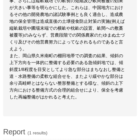
事、さらには縦畝栽培での畝長の短縮及び畝間被覆の効果
が大きい事等を明らかにした。これらは、中国地方におけ
るその他の開発農地の諸試験事例とも良く適合し、造成農
地の保全管理は造成直後の土壌侵食防止対策の実施(例えば
縦畝栽培や圃場末端での横畝や枕畝の設置、畝間への敷藁
被覆等)のみならず、営農段階での関係農家のたゆまぬ土づ
くり及びその他営農努力によってなされるものであると言
えよう。
また、岡山県久米南町の棚田地帯での調査の結果、傾斜の
上下方向を一体的に整備する必要のある急傾斜地では、傾
斜度1/8程度を目安としてより急な部分はまちなおし整備と
道・水路整備の柔軟な組合せを、またより緩やかな部分は
余り高畦畔とはならない整形整備とする様な、傾斜の上下
方向における整備方式の合理的組合せにより、保全を考慮
した再編整備がはかれると考えた。
Report
(1 results)