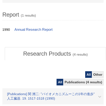
Report
(1 results)
1990
Annual Research Report
Research Products
(
4
results)
All
Other
All
Publications (4 results)
[Publications] 関 洲二: "バイオメカニズムーこの1年の進歩"
人工臓器. 19. 1517-1518 (1990)