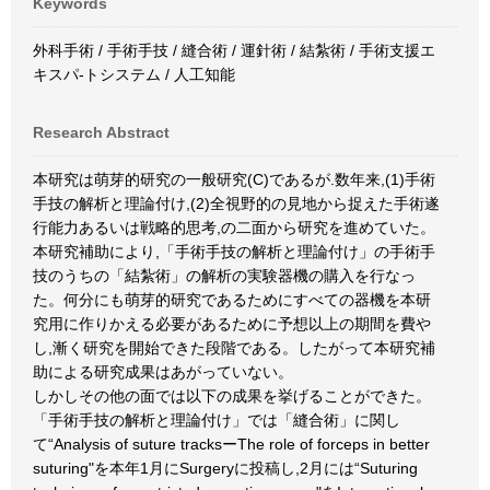
Keywords
外科手術 / 手術手技 / 縫合術 / 運針術 / 結紮術 / 手術支援エ
キスパ-トシステム / 人工知能
Research Abstract
本研究は萌芽的研究の一般研究(C)であるが.数年来,(1)手術
手技の解析と理論付け,(2)全視野的の見地から捉えた手術遂
行能力あるいは戦略的思考,の二面から研究を進めていた。
本研究補助により,「手術手技の解析と理論付け」の手術手
技のうちの「結紮術」の解析の実験器機の購入を行なっ
た。何分にも萌芽的研究であるためにすべての器機を本研
究用に作りかえる必要があるために予想以上の期間を費や
し,漸く研究を開始できた段階である。したがって本研究補
助による研究成果はあがっていない。
しかしその他の面では以下の成果を挙げることができた。
「手術手技の解析と理論付け」では「縫合術」に関し
て“Analysis of suture tracksーThe role of forceps in better
suturing"を本年1月にSurgeryに投稿し,2月には“Suturing