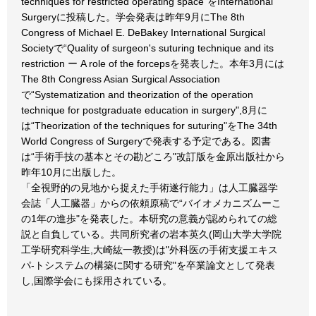
techniques for restricted operating space"をInternational
Surgeryに投稿した。学会発表は昨年9月にThe 8th
Congress of Michael E. DeBakey International Surgical
Societyで“Quality of surgeon's suturing technique and its
restriction ー A role of the forcepsを発表した。本年3月には
The 8th Congress Asian Surgical Association
で“Systematization and theorization of the operation
technique for postgraduate education in surgery",8月に
は“Theorization of the techniques for suturing"をThe 34th
World Congress of Surgeryで発表する予定である。図書
は“手術手技の基本とその勘どころ"改訂版を金原出版社から
昨年10月に出版した。
「全視野的の見地から捉えた手術遂行能力」は人工臓器学
会誌「人工臓器」からの依頼原稿で“バイオメカニズムーこ
の1年の進歩"を発表した。本研究の意義が認められての総
説と自負している。共同所究者の岩本英久(岡山大学大学院
工学研究科学生,大崎紘一教授)は"外科医の手術支援エキス
パ-トシステムの構築に関する研究"を卒業論文として発表
し,国際学会にも採用されている。