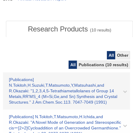
Research Products
(
10
results)
All
Other
All
Publications (10 results)
[Publications]
N.Tokitoh,H.Suzuki,T.Matsumoto,Y,Matsuhashi,and
R.Okazaki: "1,2,3,4,5-Tetrathiametallolanes of Group 14
Metals,RR'MS_4 (M=Si,Ge,and Sn):Synthesis and Crystal
Structures." J.Am.Chem.Soc.113. 7047-7049 (1991)
[Publications] N.Tokitoh,T.Matsumoto,H.Ichida,and
R.Okazaki: "A Novel Mode of Generation and Stereospecific
cisー[2+2]Cycloaddition of an Overcrowded Germanthione."