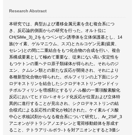
Research Abstract
本研究では、典型および遷移金属元素を含む複合系につ
き、反応論的側面からの研究を行った。オルト位に
CH(SiMe_3)_2をもつベンゼン誘導体を立体保護基とし、14
族(ケイ素、ゲルマニウム、スズ)とカルコゲン元素(硫黄、
セレン)との間に二重結合をもつ化合物の合成を行い、複合
系構成要素として極めて重要な、従来にない高い安定性を
もつケトンの重ヘテロ原子類縁体が得られた。それらのジ
エン、クムレン類との新たな反応が開発され、それにより
各種新型化合物が得られた。ポルフィリンの上下面にシク
ロデキストリンを結合したシクロデキストリンサンドイッ
チポルフィリンを増感剤とするリノ-ル酸の一重項酸素酸化
反応においてヒドロパ-オキシド化反応が位置および立体特
異的に進行することが見出され、シクロデキストリンの結
合様式による反応性の変化が検討された。ケイ素ルイス酸
中心と求核試剤からなる複合系について研究し、Ar_2SiF_3
アニオンがテトラシアノエチレンと電荷移動錯体を形成す
ること、テトラアリ-ルボラ-トを対アニオンとすると3価シ