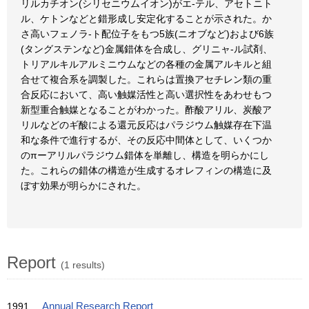
リルカチオン(シリセニウムイオン)がエ-テル、アセトニト
ル、ケトンなどと錯形成し安定化することが示された。か
さ高いフェノラ-ト配位子をもつ5族(ニオブなど)および6族
(タングステンなど)金属錯体を合成し、グリニャ-ル試剤、
トリアルキルアルミニウムなどの各種の金属アルキルと組
合せて複合系を調製した。これらは置換アセチレン類の重
合反応において、高い触媒活性と高い選択性をあわせもつ
新型重合触媒となることがわかった。酢酸アリル、炭酸ア
リルなどのギ酸による還元反応はパラジウム触媒存在下温
和な条件で進行するが、その反応中間体として、いくつか
のπーアリルパラジウム錯体を単離し、構造を明らかにし
た。これらの錯体の構造が生成するオレフィンの構造に及
ぼす効果が明らかにされた。
Report
(1 results)
1991
Annual Research Report