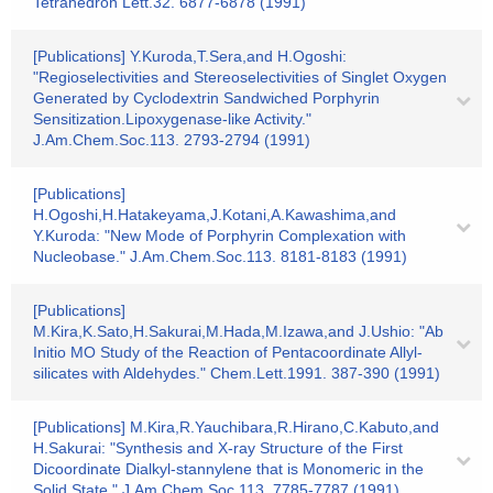
Tetrahedron Lett.32. 6877-6878 (1991)
[Publications] Y.Kuroda,T.Sera,and H.Ogoshi:
"Regioselectivities and Stereoselectivities of Singlet Oxygen
Generated by Cyclodextrin Sandwiched Porphyrin
Sensitization.Lipoxygenase-like Activity."
J.Am.Chem.Soc.113. 2793-2794 (1991)
[Publications]
H.Ogoshi,H.Hatakeyama,J.Kotani,A.Kawashima,and
Y.Kuroda: "New Mode of Porphyrin Complexation with
Nucleobase." J.Am.Chem.Soc.113. 8181-8183 (1991)
[Publications]
M.Kira,K.Sato,H.Sakurai,M.Hada,M.Izawa,and J.Ushio: "Ab
Initio MO Study of the Reaction of Pentacoordinate Allyl-
silicates with Aldehydes." Chem.Lett.1991. 387-390 (1991)
[Publications] M.Kira,R.Yauchibara,R.Hirano,C.Kabuto,and
H.Sakurai: "Synthesis and X-ray Structure of the First
Dicoordinate Dialkyl-stannylene that is Monomeric in the
Solid State." J.Am.Chem.Soc.113. 7785-7787 (1991)