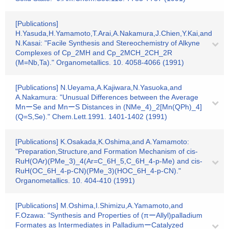
[Publications]
H.Yasuda,H.Yamamoto,T.Arai,A.Nakamura,J.Chien,Y.Kai,and
N.Kasai: "Facile Synthesis and Stereochemistry of Alkyne
Complexes of Cp_2MH and Cp_2MCH_2CH_2R
(M=Nb,Ta)." Organometallics. 10. 4058-4066 (1991)
[Publications] N.Ueyama,A.Kajiwara,N.Yasuoka,and
A.Nakamura: "Unusual Differences between the Average
MnーSe and MnーS Distances in (NMe_4)_2[Mn(QPh)_4]
(Q=S,Se)." Chem.Lett.1991. 1401-1402 (1991)
[Publications] K.Osakada,K.Oshima,and A.Yamamoto:
"Preparation,Structure,and Formation Mechanism of cis-
RuH(OAr)(PMe_3)_4(Ar=C_6H_5,C_6H_4-p-Me) and cis-
RuH(OC_6H_4-p-CN)(PMe_3)(HOC_6H_4-p-CN)."
Organometallics. 10. 404-410 (1991)
[Publications] M.Oshima,I.Shimizu,A.Yamamoto,and
F.Ozawa: "Synthesis and Properties of (πーAllyl)palladium
Formates as Intermediates in PalladiumーCatalyzed