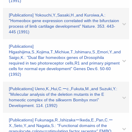
(1991)
[Publications] Yokouchi,Y.,Sasaki,H.,and Kuroiwa,A.:
"Homeobox gene expression correlated with the bifurctaion
process of limb cartilage development" Nature. 353. 443-
445 (1991)
[Publications]
Higashijima,S.,Kojima,T.,Michiue,T.,Ishimaru,S.,Emori,Y.,and
Saigo,K.: "Dual Bar homeobox genes of Drosophila
required in two photoreceptor cells,R1 and primary pigment
cells for normal eye development" Genes Dev.6. 50-60
(1992)
[Publications] Ueno,K.,Hui,C.ーc.,Fukuta,M.,and Suzuki,Y.:
"Molecular analysis of the deletion mutants in the E
homeotic complex of the silkworm Bombyx mori"
Development. 114. (1992)
[Publications] Fukunaga,R.,IshizakaーIkeda,E.,Pan,C.ー
X.,Seto,Y.,and Nagata,S.: "Functional domains of the
granulocyte colonyーstimulating factor receptor" EMBO