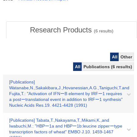
Research Products
(
6
results)
All
Other
All
Publications (6 results)
[Publications]
Watanabe,N.,Sakakibara,J.,Hovanessian,A.G.,Taniguchi,T.and
Fujita,T.: "Activation of IFNーB element by IRFー1 requires
a postーtranslational event in addition to IRFー1 synthesis"
Nucleic Acids Res.19. 4421-4428 (1991)
[Publications] Tabata,T.,Nakayama,T.,Mikami,K.,and
Iwabuchi,M.: "HBPー1a and HBPー1b:leucine zipperーtype
transcription factors of wheat" EMBO J.10. 1459-1467