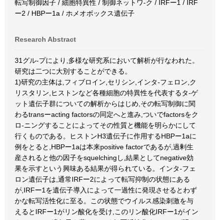
転写制御因子 / 細胞特異性 / 制御ネットワ-ク / IRFー1 / IRF
ー2 / HBPー1a / ホメオボックス遺伝子
Research Abstract
31グル-プにより,多様な研究系において解析が行なわれた。
研究は二つに大別することができる。
1)研究の主体は,フィブロイン,セリシン,インタ-フェロン,ク
リスタリン,ヒストンなど各種細胞の特異性を代表するタ-ゲ
ット遺伝子群についての解析からはじめ,その転写制御に関
わるtransーacting factorsの同定へと進み,ついでfactorsをク
ロ-ニングすることによってその性質と機能を明らかにして
行くものである。ヒストンH3遺伝子に作用するHBPー1aに
例をとると,HBPー1aは本来positive factorであるが,過剰生
産されると他の因子をsquelchingし,結果としてnegative効
果を示すという興味ある結果が得られている。インタ-フェ
ロン遺伝子は,通常IRFー2によって転写抑制の状態にある
が,IRFー1を遺伝子導入によって一過性に発現させるとわず
かな転写活性化に至る。この状態でウイルス感染刺激を与
えるとIRFー1がリン酸化を受け,このリン酸化IRFー1がイン