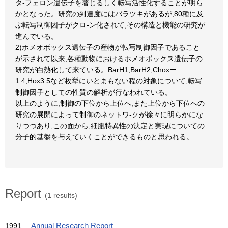
タ-フェロン遺伝子を著じるしく転写活性化することが明ら
かとなった。研究の到達度にはバラツキがあるが,80種に及
ぶ転写制御因子がクロ-ン化されて,その構造と機能の研究が
進んでいる。
2)ホメオボックス遺伝子の産物が転写制御因子であること
が示されて以来,各種動物におけるホメオボックス遺伝子の
研究が白熱化して来ている。BarH1,BarH2,Choxー
1.4,Hox3.5など枚挙にいとまもない程の対象について,転写
制御因子としての性質の解析が行なわれている。
以上のように,制御の下位から上位へ,また上位から下位への
研究の展開によって制御のネットワ-クが徐々に明らかにな
りつつあり,この面から,細胞特異性の決定と実現についての
分子的基盤を与えていくことができるものと思われる。
Report
(1 results)
1991
Annual Research Report