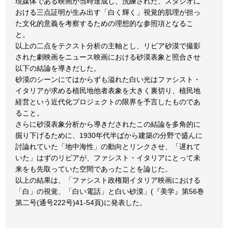
現媒体である映画が当時達成し、洗練された、スタジオに
おける三点証明が生み出す「白く輝く」視覚的肌理が担っ
た文化的意義を考察するための理想的な参照項となるこ
と。
以上の二点をテクスト分析の主軸とし、リビア砂漠で撮影
された劇映画をニュース映画における砂漠表象と照合させ
以下の結論を導きだした。
砂漠のシーンにてはからずも溢れた白い光はファシスト・
イタリアが求める植民地他者表象を大きく裏切り、植民地
経営という近代化プロジェクトの限界を予言したものであ
ること。
さらに砂漠表象分析から導きだされたこの結論を多角的に
掘り下げるために、1930年代半ばから建築の分野で盛んに
討論れていた「地中海性」の動向とリンクさせ、「遅れて
いた」はずのリビアが、ファシスト・イタリアにとって未
来をも先取っていた空間であったことを論じた。
以上の結果は、「ファシスト政権期イタリア映画における
「白」の視覚、「白い電話」と白い砂漠」(『美学』第56巻
第二号(通号222号)41-54頁)に発表した。