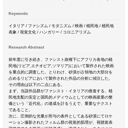
Keywords
イタリア / ファシズム / モダニズム / 映画 / 植民地 / 植民地
表象 / 視覚文化 / ハンガリー / コロニアリズム
Research Abstract
前年度に引き続き、ファシスト政権下にアフリカ各地の植
民地(リビア,エチオピア,ソマリア)において製作された映画
を重点的に調査した。とりわけ、砂漠が占領地の大部分を
占めるリビアにおいて製作された作品の分析に傾注した。
その理由は以下の二点にある。
まず、当該作品群がファシスト・イタリアの推進する、植
民地支配の安定と国民的メディウムとしての映画産業の整
備という「近代化」の達成を計るうえで、重要なテクスト
であること。
次に、圧倒的な光量が所与の条件としてある砂漠にてロケ
ーション撮影されたフィルム群の視覚的肌理が、視聴覚表