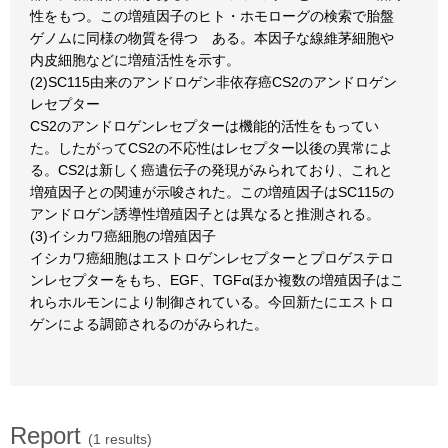
性をもつ。この増殖因子のヒト・ホモローグの検索で胎盤
ゲノムに同様の物質を得つゝある。本因子な線維茅細胞や
内皮細胞などに増殖活性を示す。
(2)SC115由来のアンドロゲン非依存癌CS2のアンドロゲン
レセプター
CS2のアンドロゲンレセプターは機能的活性をもってい
た。したがってCS2の不応性はレセプター以後の異常によ
る。CS2は新しく癌遺伝子の発現がみられており、これと
増殖因子との関連が示唆された。この増殖因子はSC115の
アンドロゲン誘導性増殖因子とは異なると推測される。
(3)イシカワ癌細胞の増殖因子
イシカワ癌細胞はエストロゲンレセプターとプロゲステロ
ンレセプターをもち、EGF、TGFαほか複数の増殖因子はこ
れらホルモンにより制御されている。今回新たにエストロ
ゲンによる調節されるのがみられた。
Report
(1 results)