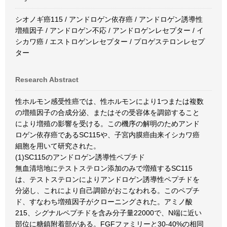
シオノギ癌115 / アンドロゲン依存癌 / アンドロゲン誘導性
増殖因子 / アンドロゲン不応 / アンドロゲンレセプター / イ
シカワ癌 / エストロゲンレセプター / プロゲステロンレセプ
ター
Research Abstract
性ホルモン感受性癌では、性ホルモンにより1つまたは複数
の増殖因子の合成分泌、またはその受容体を調節すること
により増殖の影響を受ける。この機序の解明のためアンド
ロゲン依存癌であるSC115や、子宮内膜癌由来イシカワ癌
細胞を用いて研究された。
(1)SC115のアンドロゲン誘導性ペプチド
無血清培地にテストステロン添加のみで増殖するSC115
は、テストステロンによりアンドロゲン誘導性ペプチドを
分泌し、これにより自己調節がおこなわれる。このペプチ
ド、すなわち増殖因子がクローニングされた。アミノ酸
215、シグナルペプチドを含み分子量22000で、N端に近い
部位に糖鎮附着部がある。FGFファミリーと30-40%の相同