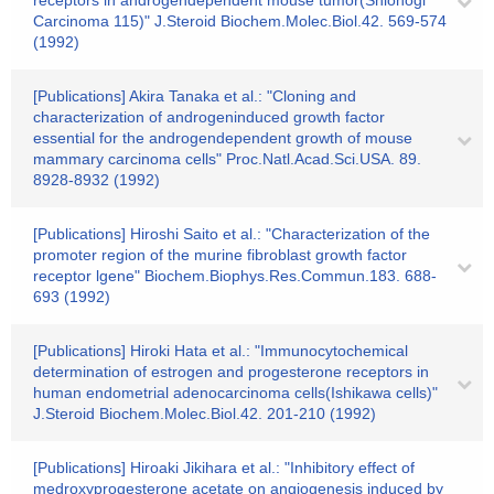
receptors in androgendependent mouse tumor(Shionogi
Carcinoma 115)" J.Steroid Biochem.Molec.Biol.42. 569-574
(1992)
[Publications] Akira Tanaka et al.: "Cloning and
characterization of androgeninduced growth factor
essential for the androgendependent growth of mouse
mammary carcinoma cells" Proc.Natl.Acad.Sci.USA. 89.
8928-8932 (1992)
[Publications] Hiroshi Saito et al.: "Characterization of the
promoter region of the murine fibroblast growth factor
receptor lgene" Biochem.Biophys.Res.Commun.183. 688-
693 (1992)
[Publications] Hiroki Hata et al.: "Immunocytochemical
determination of estrogen and progesterone receptors in
human endometrial adenocarcinoma cells(Ishikawa cells)"
J.Steroid Biochem.Molec.Biol.42. 201-210 (1992)
[Publications] Hiroaki Jikihara et al.: "Inhibitory effect of
medroxyprogesterone acetate on angiogenesis induced by