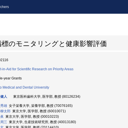
chers
指標のモニタリングと健康影響評価
02116
t-in-Aid for Scientific Research on Priority Areas
le-year Grants
o Medical and Dental University
 健人
東京医科歯科大学, 医学部, 教授 (80126234)
 秀雄
女子栄養大学, 栄養学部, 教授 (70076165)
 柳太郎
東京大学, 医学部, 教授 (60010071)
 眞
東京大学, 医学部, 教授 (00010223)
 周三
東京大学, 生産技術研究所, 教授 (40013180)
 玄
東京大学, 医学部, 教授 (70114410)