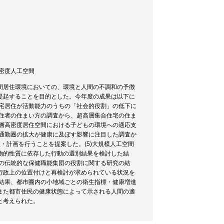
層高密度人工空間
間居住環境においての、環境と人間の不調和の予徴
提起することを目的とした。今年度の成果は以下に
住宅居住が活動能力のうちの「社会的役割」の低下に
居住者の住まい方の調査から、超高層集合住宅の住ま
高層高密度居住空間における子どもの環境への適応支
)通勤圏の拡大が健康に及ぼす影響に注目した調査か
・計画を行うことを提案した。(5)大規模人工空間
物的性質に依存した行動の選別結果を検討した結
国の伝統的な保健職能集団の役割に関する研究の結
行政上の位置付けと再検討が求められている状況を
の結果、都市圏内の小地域ごとの衛生指標・健康増進
また都市住民の健康状態によって示される人間の適
と考えられた。