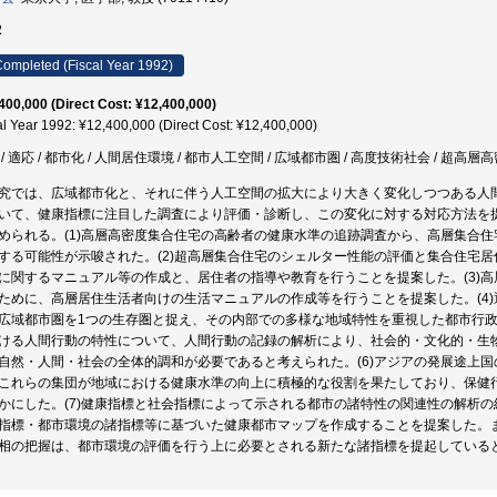
2
ompleted (Fiscal Year 1992)
400,000 (Direct Cost: ¥12,400,000)
al Year 1992: ¥12,400,000 (Direct Cost: ¥12,400,000)
 / 適応 / 都市化 / 人間居住環境 / 都市人工空間 / 広域都市圏 / 高度技術社会 / 超高
究では、広域都市化と、それに伴う人工空間の拡大により大きく変化しつつある人
いて、健康指標に注目した調査により評価・診断し、この変化に対する対応方法を
められる。(1)高層高密度集合住宅の高齢者の健康水準の追跡調査から、高層集合
する可能性が示唆された。(2)超高層集合住宅のシェルター性能の評価と集合住宅
に関するマニュアル等の作成と、居住者の指導や教育を行うことを提案した。(3)
ために、高層居住生活者向けの生活マニュアルの作成等を行うことを提案した。(4
広域都市圏を1つの生存圏と捉え、その内部での多様な地域特性を重視した都市行政
ける人間行動の特性について、人間行動の記録の解析により、社会的・文化的・生
自然・人間・社会の全体的調和が必要であると考えられた。(6)アジアの発展途上
これらの集団が地域における健康水準の向上に積極的な役割を果たしており、保健
かにした。(7)健康指標と社会指標によって示される都市の諸特性の関連性の解析
指標・都市環境の諸指標等に基づいた健康都市マップを作成することを提案した。
相の把握は、都市環境の評価を行う上に必要とされる新たな諸指標を提起している