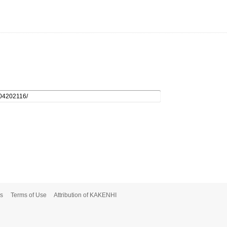
s
Terms of Use
Attribution of KAKENHI