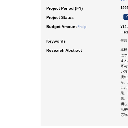
199
Project Period (FY)
C
Project Status
Budget Amount
*help
¥12,
Fisc
健康
Keywords
本研
Research Abstract
につ
まと
寄与
い方
援の
ら、
にお
果、
果、
明ら
活動
応諸