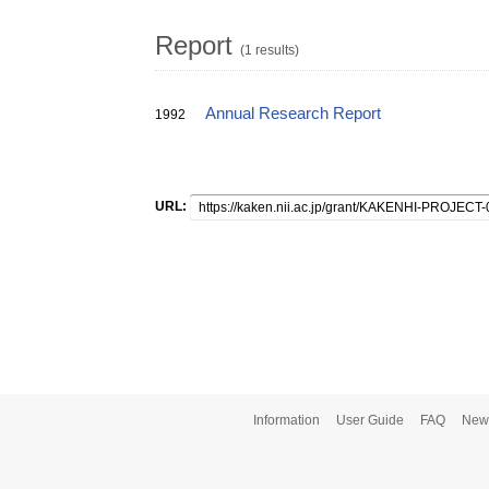
Report
(1 results)
Annual Research Report
1992
URL:
Information
User Guide
FAQ
New