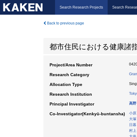
Search Research Projects
Search Resear
Back to previous page
都市住民における健康諸
042
Project/Area Number
Gran
Research Category
Sing
Allocation Type
Toky
Research Institution
高野
Principal Investigator
小原
Co-Investigator(Kenkyū-buntansha)
大塚
日暮
村上
大井