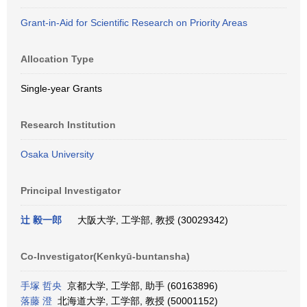
Grant-in-Aid for Scientific Research on Priority Areas
Allocation Type
Single-year Grants
Research Institution
Osaka University
Principal Investigator
辻 毅一郎
大阪大学, 工学部, 教授 (30029342)
Co-Investigator(Kenkyū-buntansha)
手塚 哲央
京都大学, 工学部, 助手 (60163896)
落藤 澄
北海道大学, 工学部, 教授 (50001152)