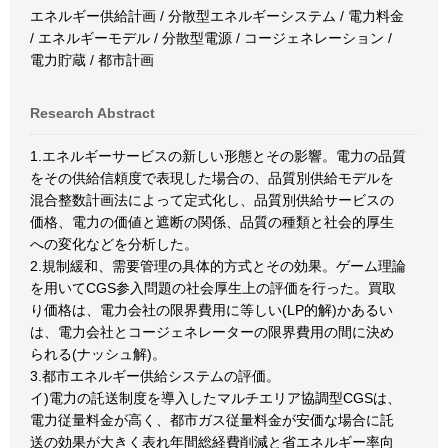
エネルギー供給計画 / 分散型エネルギーシステム / 電力料金
/ エネルギーモデル / 分散型電源 / コージェネレーション /
電力貯蔵 / 都市計画
Research Abstract
1.エネルギーサービスの新しい形態とその影響。電力の品質
をその供給信頼度で表現した場合の、品質別供給モデルを
混合整数計画法によって定式化し、品質別供給サービスの
価格、電力の価値と遮断の関係、品質の種類と社会的厚生
への変化などを分析した。
2.規制緩和、需要管理の具体的方式とその効果。ゲーム理論
を用いてCGS参入問題の社会厚生上の評価を行った。買取
り価格は、電力会社の限界費用に等しい(LP的解)かあるい
は、電力会社とコージェネレーターの限界費用の間に決め
られる(ナッシュ解)。
3.都市エネルギー供給システムの評価。
イ)電力の託送制度を導入したマルチエリア協調型CGSは、
電力従量料金が高く、都市ガス従量料金が安価な場合に託
送の効果が大きく表れ年間総経費削減と省エネルギー率向