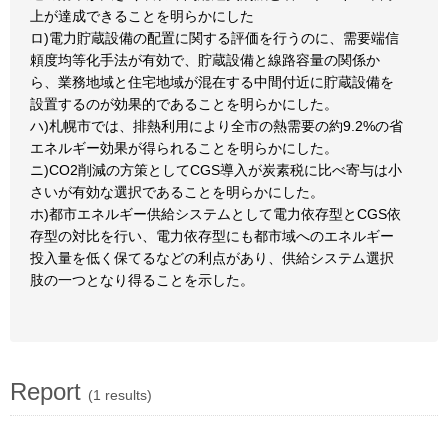
上が達成できることを明らかにした
ロ)電力貯蔵設備の配置に関する評価を行うのに、需要端信
頼度均等化手法が有効で、貯蔵設備と線路容量の関係か
ら、業務地域と住宅地域が混在する中間付近に貯蔵設備を
設置するのが効果的であることを明らかにした。
ハ)札幌市では、排熱利用により全市の熱需要の約9.2%の省
エネルギー効果が得られることを明らかにした。
ニ)CO2削減の方策としてCGS導入が炭素税に比べ寄与は小
さいが有効な選択であることを明らかにした。
ホ)都市エネルギー供給システムとして電力依存型とCGS依
存型の対比を行い、電力依存型にも都市域へのエネルギー
投入量を低く保てるなどの利点があり、供給システム選択
肢の一つとなり得ることを示した。
Report
(1 results)