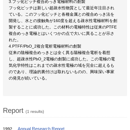
3.フッ化ピッチ複合めっき電極材料の創製
フッ化ピッチは新しい超疎水性物質として最近年注目され
ている。このフッ化ピッチと各種金属との複合めっき法を
開発し、水との接触角が160度を超える疎水性電極材料を創
製することに成功した。この材料の電極特性は従来のPTFE
複合めっき電極とはいくつかの点で大いに異ることが示さ
れた。
4.PTFF/PbO_2複合電析電極材料の創製
従来の陰極複合めっきとは全く異る陽極複合電析を着想
し、超疎水性PbO_2電極の創製に成功した。この電極の電
気化学特性はこれまでの疎水性電極の域を完全に超えるも
のであり、理論的裏付けは取れないものの、興味深い事家
の発見が続いている。
Report
(1 results)
1992
Annual Research Report