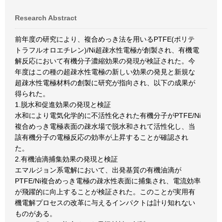
Research Abstract
前年度の研究により、複合めっき法を用いるPTFE(ポリテ
トラフルオロエチレン)/Ni超疎水性電極が創製され、有機電
解反応において有機分子濃縮効果の発現が検証された。今
年度はこの種の超疎水性電極の新しい効果の発見と新規な
超疎水性電極材料の創製に研究が指向され、以下の成果が
得られた。
1.脱水和促進効果の発現と検証
水和により電気化学的に不活性化された有機分子がPTFE/Ni
複合めっき電極表面の疎水場で脱水和されて活性化し、当
該有機分子の電極反応の効率が上昇することが確認され
た。
2.有機油滴捕集効果の発現と検証
エマルジョン系電解において、出発基質の有機油滴が
PTFE/Ni複合めっき電極の疎水性表面に捕集され、電流効率
が飛躍的に向上することが検証された。このことが実用有
機電解プロセスの改革に与えるインパクトは計り知れない
ものがある。