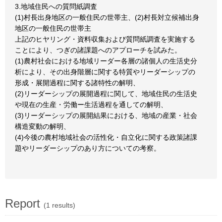
3.地域住民への質問紙調査
(1)村長出身地区の一般住民の世帯主、(2)村長対立候補出身
地区の一般住民の世帯主
上記のヒヤリング・資料収集および質問紙調査を実施する
ことにより、つぎの諸課題へのアプローチを試みた。
(1)農村社会における地域リーダー各層の諸個人の生活史分
析により、その出身階層に関する特質やリーダーシップの
形成・展開過程に関する諸特性の解明、
(2)リーダーシップの展開過程に関して、地域住民の生活史
や現在の生産・労働ー生活過程を通しての解明、
(3)リーダーシップの展開結果における、地域の産業・社会
構造変動の解明、
(4)今後の農村地域社会の活性化・自立化に関する政策諸課
題やリーダーシップのあり方についての考察。
Report
(1 results)