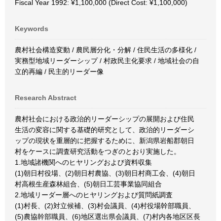
Fiscal Year 1992: ¥1,100,000 (Direct Cost: ¥1,100,000)
Keywords
農村社会構造変動 / 農民層分化・分解 / 住民生活の多様化 /
実務型地域リーダーシップ / 村政民主化要求 / 地域社会の自
立的再編 / 民主的リーダー像
Research Abstract
農村社会における政治的リーダーシップの展開および住民
生活の変容に関する基礎的研究として、政治的リーダーシ
ップの現状を重層的に把握するために、新潟県岩船郡朝日
村をケースに調査研究活動をつぎのとおり実施した。
1.地域諸機関へのヒヤリングおよび資料収集
(1)朝日村役場、(2)朝日村農協、(3)朝日村商工会、(4)朝日
村高根生産森林組合、(5)朝日工芸事業協同組合
2.地域リーダー層へのヒヤリングおよび質問紙調査
(1)村長、(2)対立候補、(3)村会議員、(4)村役場幹部職員、
(5)農協幹部職員、(6)地区選出県会議員、(7)村内各地区区長