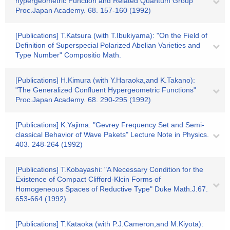
hypergeometric Function and Related Quantum Group"
Proc.Japan Academy. 68. 157-160 (1992)
[Publications] T.Katsura (with T.Ibukiyama): "On the Field of
Definition of Superspecial Polarized Abelian Varieties and
Type Number" Compositio Math.
[Publications] H.Kimura (with Y.Haraoka,and K.Takano):
"The Generalized Confluent Hypergeometric Functions"
Proc.Japan Academy. 68. 290-295 (1992)
[Publications] K.Yajima: "Gevrey Frequency Set and Semi-
classical Behavior of Wave Pakets" Lecture Note in Physics.
403. 248-264 (1992)
[Publications] T.Kobayashi: "A Necessary Condition for the
Existence of Compact Clifford-Klcin Forms of
Homogeneous Spaces of Reductive Type" Duke Math.J.67.
653-664 (1992)
[Publications] T.Kataoka (with P.J.Cameron,and M.Kiyota):