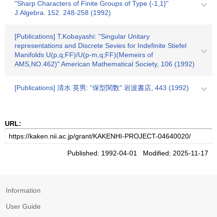
"Sharp Characters of Finite Groups of Type {-1,1}"
J.Algebra. 152. 248-258 (1992)
[Publications] T.Kobayashi: "Singular Unitary
representations and Discrete Sevies for Indefinite Stiefel
Manifolds U(p,q;FF)/U(p-m,q;FF)(Memeirs of
AMS,NO.462)" American Mathematical Society, 106 (1992)
[Publications] 清水 英男: "保型関数" 岩波書店, 443 (1992)
URL:
Published: 1992-04-01 Modified: 2025-11-17
Information
User Guide