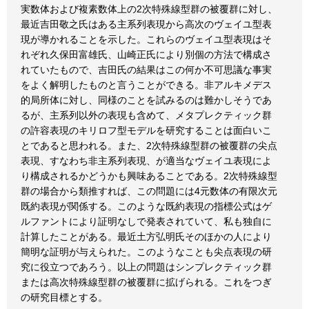
実数体および複素数体上の2次特殊線型群の被覆群に対し、
最近吉田敬之氏はある主系列表現から高次のヴェイユ型表
現が導かれることを示した。これらのヴェイユ型表現はそ
れぞれ久保田富雄氏、山崎正氏により別個の方法で構成さ
れていたもので、吉田氏の結果はこの何か不可思議な事実
をよく解明したものと言うことができる。非アルキメデス
的局所体に対し、同様のことを試みるのは難かしそうであ
るが、主系列以外の表現も含めて、メタプレクティック群
の許容表現のキリロフ型モデルを研究することは面白いこ
とであると思われる。また、2次特殊線型群の被覆群の尖点
表現、すなわち非主系列表現、が適当なヴェイユ表現によ
り構成されるかどうかも興味あることである。2次特殊線型
群の場合から類推すれば、この問題には4元数体の有限次元
既約表現が関係する。このような既約表現の指標公式はゲ
ルファントにより証明なしで発表されていて、私も独自に
計算したことがある。最近土方弘明氏そのほかの人により
簡明な証明が与えられた。このようなことも尖点表現の研
究に役立つであろう。以上の問題はシンプレクティック群
または高次特殊線型群の被覆群に拡げられる。これをつぎ
の研究目標とする。