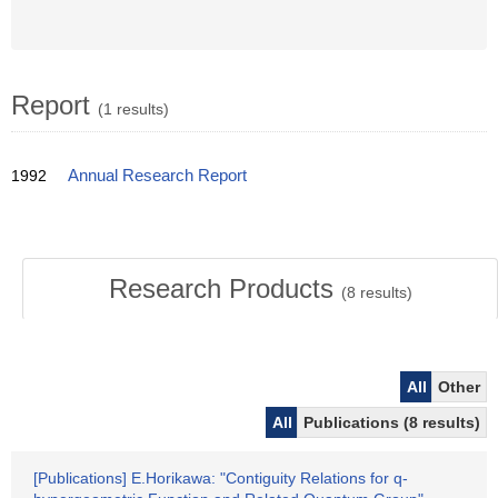
Report
(1 results)
1992
Annual Research Report
Research Products
(
8
results)
All
Other
All
Publications (8 results)
[Publications] E.Horikawa: "Contiguity Relations for q-