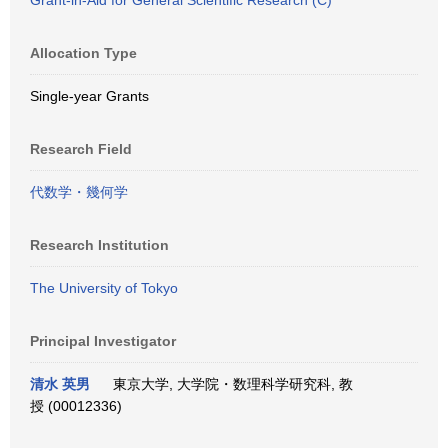
Grant-in-Aid for General Scientific Research (C)
Allocation Type
Single-year Grants
Research Field
代数学・幾何学
Research Institution
The University of Tokyo
Principal Investigator
清水 英男
東京大学, 大学院・数理科学研究科, 教
授 (00012336)