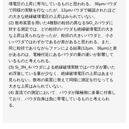
壊電圧の上昇に寄与しているものと思われる。 36μmパウダ
で同様の実験を行なったが、12μmパウダで確認されたほど
の大きな絶縁破壊電圧の上昇はみられていない。
(2) 散布装置を用いた4種類の粒径の異なるSiO_2パウダに
対する測定では、どの粒径のパウダも絶縁破壊電圧の大き
な上昇は見られなかったが、粒径の大きいパウダと、小さ
いパウダではわずかであるが差があると思われる。また、
同じ粒径でありながらファンによる結果(12μm、36μm)と差
があるのは、電極付近にあるパウダの量の違いが影響して
いるものと考えられる。
(3) Si_3N_4パウダによる絶縁破壊実験ではパウダが重いた
め浮遊している量が少なく、絶縁破壊電圧の上昇はあまり
見られない。散布の装置に替えて同様に測定を行なっても
大きな上昇はみられていない。
(4) 直流での測定において、パウダが陽極側に多量に付着し
ており、パウダ自身は負に帯電しているものと考えられ
る。