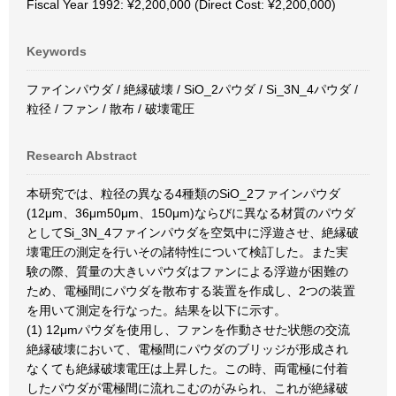
Fiscal Year 1992: ¥2,200,000 (Direct Cost: ¥2,200,000)
Keywords
ファインパウダ / 絶縁破壊 / SiO_2パウダ / Si_3N_4パウダ /
粒径 / ファン / 散布 / 破壊電圧
Research Abstract
本研究では、粒径の異なる4種類のSiO_2ファインパウダ
(12μm、36μm50μm、150μm)ならびに異なる材質のパウダ
としてSi_3N_4ファインパウダを空気中に浮遊させ、絶縁破
壊電圧の測定を行いその諸特性について検訂した。また実
験の際、質量の大きいパウダはファンによる浮遊が困難の
ため、電極間にパウダを散布する装置を作成し、2つの装置
を用いて測定を行なった。結果を以下に示す。
(1) 12μmパウダを使用し、ファンを作動させた状態の交流
絶縁破壊において、電極間にパウダのブリッジが形成され
なくても絶縁破壊電圧は上昇した。この時、両電極に付着
したパウダが電極間に流れこむのがみられ、これが絶縁破