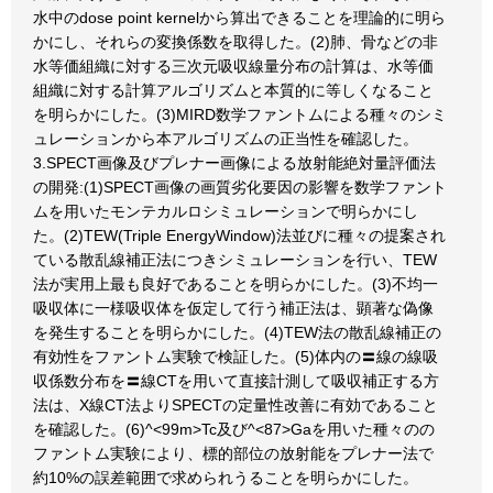
水中のdose point kernelから算出できることを理論的に明ら
かにし、それらの変換係数を取得した。(2)肺、骨などの非
水等価組織に対する三次元吸収線量分布の計算は、水等価
組織に対する計算アルゴリズムと本質的に等しくなること
を明らかにした。(3)MIRD数学ファントムによる種々のシミ
ュレーションから本アルゴリズムの正当性を確認した。
3.SPECT画像及びプレナー画像による放射能絶対量評価法
の開発:(1)SPECT画像の画質劣化要因の影響を数学ファント
ムを用いたモンテカルロシミュレーションで明らかにし
た。(2)TEW(Triple EnergyWindow)法並びに種々の提案され
ている散乱線補正法につきシミュレーションを行い、TEW
法が実用上最も良好であることを明らかにした。(3)不均一
吸収体に一様吸収体を仮定して行う補正法は、顕著な偽像
を発生することを明らかにした。(4)TEW法の散乱線補正の
有効性をファントム実験で検証した。(5)体内の〓線の線吸
収係数分布を〓線CTを用いて直接計測して吸収補正する方
法は、X線CT法よりSPECTの定量性改善に有効であること
を確認した。(6)^<99m>Tc及び^<87>Gaを用いた種々のの
ファントム実験により、標的部位の放射能をプレナー法で
約10%の誤差範囲で求められうることを明らかにした。