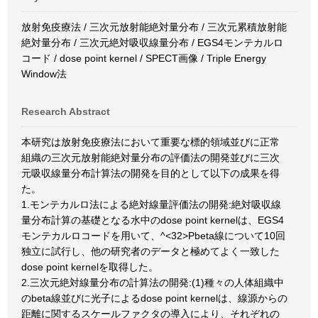
放射免疫療法 / 三次元放射能絶対量分布 / 三次元累積放射能
絶対量分布 / 三次元絶対吸収線量分布 / EGS4モンテカルロ
コード / dose point kernel / SPECT画像 / Triple Energy
Window法
Research Abstract
本研究は放射免疫療法において重要な標的領域並びに正常
組織の三次元放射能絶対量分布の評価法の開発並びに三次
元吸収線量分布計算法の開発を目的として以下の成果を得
た。
1.モンテカルロ法による絶対線量評価法の開発:絶対吸収線
量分布計算の基礎となる水中のdose point kernelは、EGS4
モンテカルロコードを用いて、^<32>Pbeta線について10回
独立に試行し、他の研究者のデータと極めてよく一致した
dose point kernelを取得した。
2.三次元絶対線量分布の計算法の開発:(1)種々の人体組織中
のbeta線並びに光子によるdose point kernelは、線源からの
距離に関するスケールファクタの導入により、それぞれの