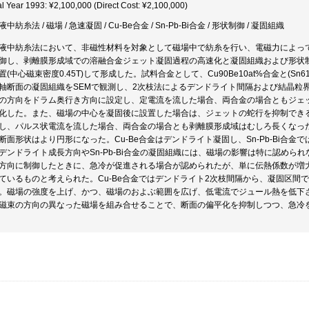
al Year 1993: ¥2,100,000 (Direct Cost: ¥2,100,000)
中紡糸法 / 磁場 / 急速凝固 / Cu‐Be合金 / Sn‐Pb‐Bi合金 / 形状制御 / 凝固組織
液中紡糸法において、非磁性材料を対象として磁場中で紡糸を行い、電磁力によっ
御し、剥離膜形成域での溶融合金ジェット凝固過程の高速化と凝固組織および形状
置(中心磁束密度0.45T)して形成した。試料合金として、Cu90Be10at%合金と(Sn61.
軸断面の凝固組織をSEMで観測し、2次枝法によるデンドライト間隔および結晶粒
の方向をドラム奥行き方向に設定し、定電流を流した場合、両合金の場合ともジェ
化した。また、磁場の中心を凝固後に設置した場合は、ジェットの蛇行を抑制でき
し、パルス状電流を流した場合、両合金の場合とも剥離膜形成域はむしろ長くなった。Sn
断面形状はより円形になった。Cu‐Be合金はデンドライト凝固し、Sn‐Pb‐Bi合金
デンドライト成長方向やSn‐Pb‐Bi合金の凝固組織には、磁場の影響は特に認め
方向に制御したときに、急冷が促進される場合が認められたが、単に伝熱係数が増
ているものと考えられた。Cu‐Be合金ではデンドライト2次枝間隔から、凝固区間での
。磁場の強度を上げ、かつ、磁場のおよぶ範囲を広げ、低電流でジュール熱を低下
磁束の方向の異なった磁場を組み合せることで、断面の偏平化を抑制しつつ、急冷