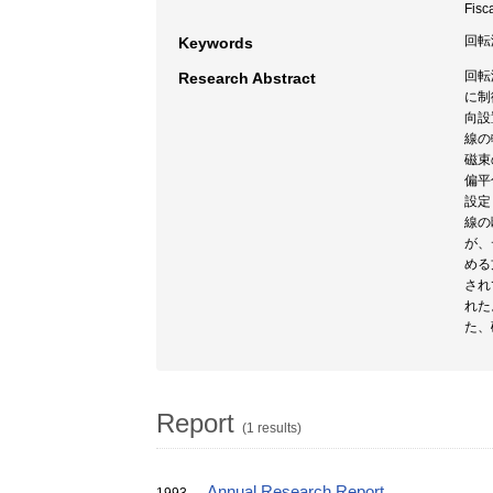
Fisc
回転液
Keywords
回転
Research Abstract
に制
向設
線の
磁束
偏平
設定
線の
が、
める
され
れた
た、
Report
(1 results)
Annual Research Report