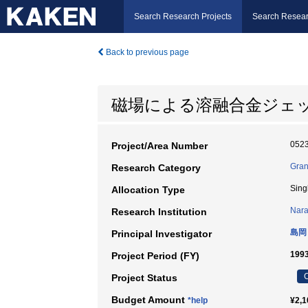
Search Research Projects
Search Resear
Back to previous page
磁場による溶融合金ジェ
052
Project/Area Number
Gran
Research Category
Sing
Allocation Type
Nara
Research Institution
島岡
Principal Investigator
199
Project Period (FY)
C
Project Status
Budget Amount
*help
¥2,1