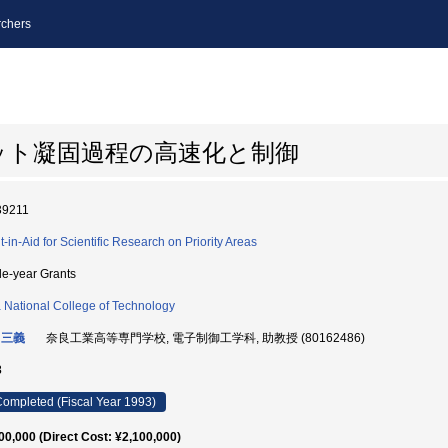
chers
ット凝固過程の高速化と制御
39211
t-in-Aid for Scientific Research on Priority Areas
le-year Grants
 National College of Technology
 三義
奈良工業高等専門学校, 電子制御工学科, 助教授 (80162486)
3
ompleted (Fiscal Year 1993)
00,000 (Direct Cost: ¥2,100,000)