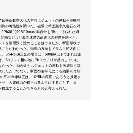
て伝熱係数増大化の方向にジェットの運動を能動的
制御の可能性を調べた。磁場は希土類永久磁石を対
9Pb38.1)90Bi10mass%合金を用い、得られた細
界間隔などより凝固速度の高速化の程度を調べた。
ットを液層深く沈めることはできたが、断面形状は
ることがわかった。磁束の方向をドラム半径方向に
‐Pb‐Bi合金の場合は、600mA以下であれば細
では、Snリッチ相の地にPbリッチ相が晶出していた
られなかった。両合金ともジェットの運動を液層深く沈
大しただけでなく、断面の偏平化による効果も付加
平均冷却速度は、10^5K/s程度であろうと推定さ
させ、大電磁力が得られるようにすることで、ま
を促進することができるものと考えられた。