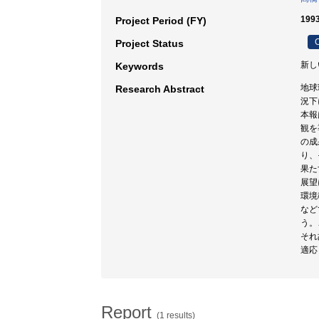
199
Project Period (FY)
C
Project Status
新し
Keywords
地球
Research Abstract
況下
本報
観を
の成
り、
果た
展望
環境
など
う。
それ
適応
Report
(1 results)