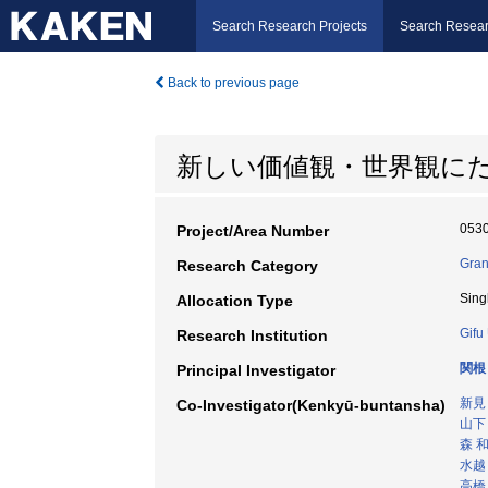
Search Research Projects
Search Resear
Back to previous page
新しい価値観・世界観に
053
Project/Area Number
Gran
Research Category
Sing
Allocation Type
Gifu
Research Institution
関根
Principal Investigator
新見
Co-Investigator(Kenkyū-buntansha)
山下
森 
水越
高橋