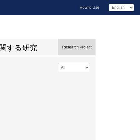
How to Use
関する研究
Research Project