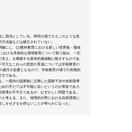
化し混沌としている。研究の場でさえこのような状
的方法論などは確立されていない。
確にし、(1)教科教育における新しい世界観・価値
学における具体的な環境教育について取り組み、一応
の支え」を構築する基本的価値観に根ざすものであ
不可欠なこれらの思想の育成については学校教育の
ーの歳月が必要となるので、学校教育の場での長期的
可欠である。
る。一国内の国家観に立脚した国家干渉や技術指導
ための手だては不可能に近いというのが実状であろ
術指導が不可欠であるが、むずかしい問題である。
のと考える。また、地理的分野における自然環境に
直しをせざるを得ないことが明らかになった。