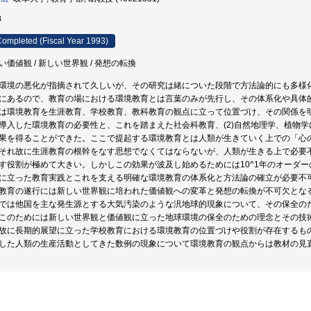
3
ompleted (Fiscal Year 1993)
い価値観 / 新しい世界観 / 発想の転換
環境の悪化が指摘されて久しいが、その研究は緒についた段階で方法論的にも多様
にあるので、教育の場における環境教育とは言葉のみが先行し、その体系化や具体
は環境教育を生涯教育、学校教育、教科教育の観点に立って位置づけ、その関係を明
導入した環境教育の必要性と、これを踏まえた社会科教育、(2)自然地理学、植物
果を得ることができた。ここで提起する環境教育とは人類が生きていく上での「心
それ故に生涯教育の根幹をなす思想でなくてはならないが、人類が生きる上で必要
す役割が極めて大きい。しかしこの効果が波及し始めるためには10^1年のオーダ
に立った教育実践とこれを支える明確な環境教育の体系化と方法論の確立が必要不
教育の遂行には新しい世界観に培われた価値観への変革と発想の転換が不可欠とな
では他国を主な発生源とする大気汚染のような汎地球的現象について、その保全の
このためには新しい世界観と価値観に立った地球環境の保全のための理念とその技
故に長期的展望に立った学校教育における環境教育の位置づけや役割が存在するも
した人類の生産活動としてきた数例の現象について環境教育の観点からは教材の見