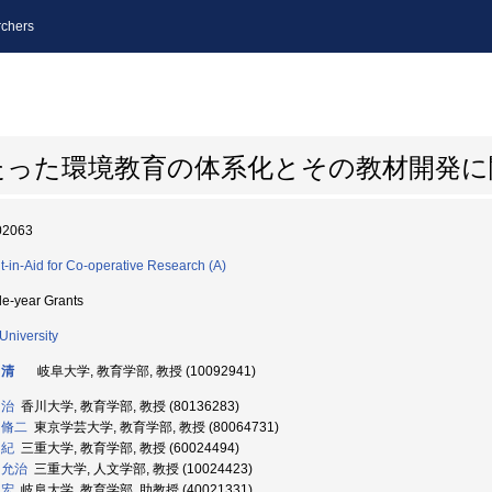
chers
たった環境教育の体系化とその教材開発に
02063
t-in-Aid for Co-operative Research (A)
le-year Grants
 University
 清
岐阜大学, 教育学部, 教授 (10092941)
 治
香川大学, 教育学部, 教授 (80136283)
 脩二
東京学芸大学, 教育学部, 教授 (80064731)
和紀
三重大学, 教育学部, 教授 (60024494)
 允治
三重大学, 人文学部, 教授 (10024423)
 宏
岐阜大学, 教育学部, 助教授 (40021331)