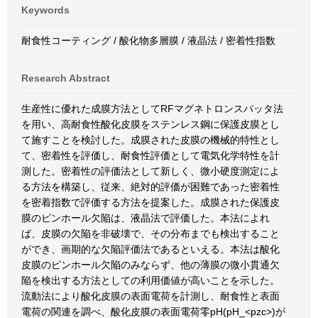
Keywords
耐食性コーティング / 酸化物多層膜 / 液晶法 / 密着性指数
Research Abstract
生産性に優れた成膜方法としてRFマグネトロンスパッタ法
を用い、高耐食性酸化皮膜をステンレス鋼に保護皮膜とし
て施すことを検討した。成膜された皮膜の機械的特性とし
て、密着性を評価し、耐食性評価として電気化学特性を計
測した。密着性の評価法として新しく、微小硬度測定によ
る方法を構築し、従来、絶対的評価が困難であった密着性
を密着指数で評価する方法を提案した。成膜された保護皮
膜のピンホール欠陥は、液晶法で評価した。本法によれ
ば、皮膜の欠陥を非破壊で、その分布までも検出すること
ができ、画期的な欠陥評価法であるといえる。本法は酸化
皮膜のピンホール欠陥のみならず、他の薄膜の微小貫通欠
陥を検出する方法としての利用価値が高いことを示した。
流動法により酸化皮膜の表面電荷を計測し、耐食性と表面
電荷の関連を調べ、酸化皮膜の表面電荷零pH(pH_<pzc>)が