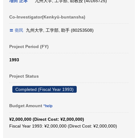
増田 正孝
九州大学, 工学部, 助教授 (40165725)
Co-Investigator(Kenkyū-buntansha)
〓 衛民
九州大学, 工学部, 助手 (80253508)
Project Period (FY)
1993
Project Status
Completed (Fiscal Year 1993)
Budget Amount
*help
¥2,000,000 (Direct Cost: ¥2,000,000)
Fiscal Year 1993: ¥2,000,000 (Direct Cost: ¥2,000,000)