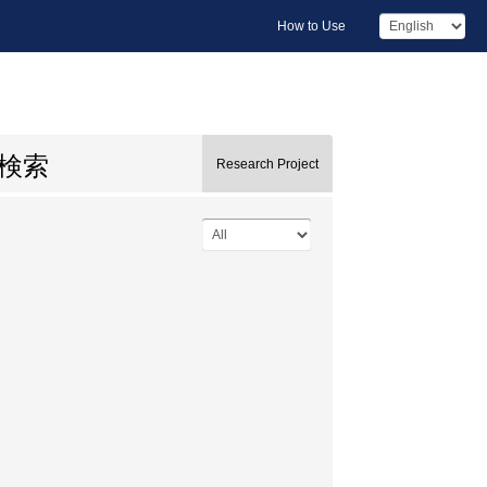
How to Use
検索
Research Project