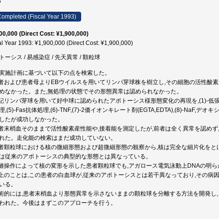
3
ompleted (Fiscal Year 1993)
00,000 (Direct Cost: ¥1,900,000)
al Year 1993: ¥1,900,000 (Direct Cost: ¥1,900,000)
トーシス / 易感染症 / 先天異常 / 顆粒球
実施計画に基づいて以下の点を検索した。
患者および患者母よりEBウイルスを用いてリンパ芽球株を樹立し,その細胞の活性酸
めなかった。また,無処理の状態でその形態異常は認められなかった。
上記リンパ芽球を用いて好中球に認められたアポトーシス様形態変化の再現を,(1)-低張液,(2
理,(5)-Fas抗体処理,(6)-TNF,(7)-2価イオンキレート剤(EGTA,EDTA),(8)-
したが成功しなかった。
患者末梢血そのままで活性酸素産性能や,接着能を測定したが,前者は全く異常を認めず
れた。走化能の検索はまだ成功していない。
患者顆粒球における核の微細形態および超微細形態の観察から,核は完全な細片化をと
は従来のアポトーシスの典型的な形態とは異なっている。
分離操作によって核の変形を示した患者顆粒球でも,アガロース電気泳動上DNAの明
以上のことは,この患者の白血球が,従来のアポトーシスとは若干異なっており,その
いる。
技術的には,患者末梢血より形態異常を示さないままの顆粒球を分離する方法を開発し
われた。今後はまずこのアプローチを行う。