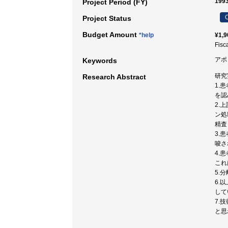
199
Project Period (FY)
C
Project Status
Budget Amount
*help
¥1,9
Fisc
アポ
Keywords
研究
Research Abstract
1.
を認
2.
ン処
精査
3.
唆さ
4.
これ
5.
6.
して
7.
と思