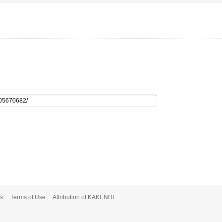
s
Terms of Use
Attribution of KAKENHI