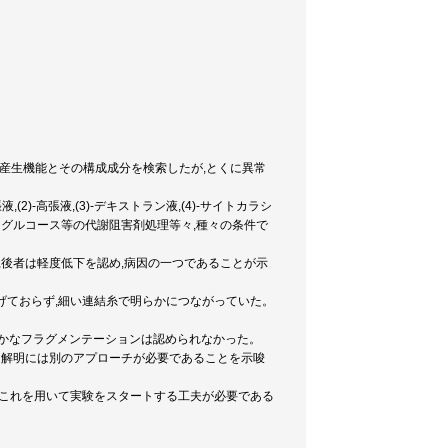
素産生機能とその構成成分を検索したが,とくに異常
)-高張液,(3)-デキストラン液,(4)-サイトカラシ
NaF,デオキシグルコース等の代謝阻害剤処理等々,種々の条件で
,後者は軽度低下を認め,病因の一つであることが示
げておらず,細い連結糸で明らかにつながっていた。
らかなフラグメンテーションは認められなかった。
病因解明には別のアプローチが必要であることを示唆
,これを用いて実験をスタートする工夫が必要である