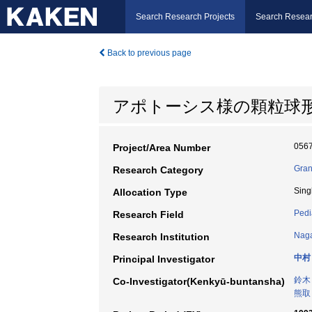
Search Research Projects
Search Resear
Back to previous page
アポトーシス様の顆粒球
056
Project/Area Number
Gran
Research Category
Sing
Allocation Type
Pedi
Research Field
Naga
Research Institution
中村
Principal Investigator
鈴木
Co-Investigator(Kenkyū-buntansha)
熊取