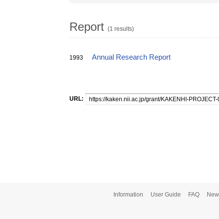
Report
(1 results)
Annual Research Report
1993
URL:
Information
User Guide
FAQ
New