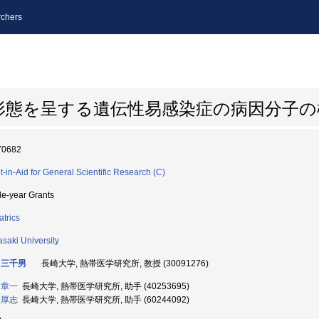
chers
形態を呈する遺伝性易感染症の病因分子の
70682
t-in-Aid for General Scientific Research (C)
le-year Grants
atrics
saki University
 三千男
長崎大学, 熱帯医学研究所, 教授 (30091276)
 章一
長崎大学, 熱帯医学研究所, 助手 (40253695)
 厚志
長崎大学, 熱帯医学研究所, 助手 (60244092)