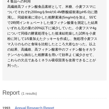
4 食品への利用
高繊維高フィチン酸食品素材として、米糖、小麦フスマに
ついてそれぞれ200mgを9mlの0.4M酢酸緩衝液(pH5.0)に懸
濁し、同緩衝液に溶かした粗酵素液(5mg/ml)を加え、55℃
で2時間インキュベートした後フィチン酸量を測定した結果
いずれも元の量の20%以下に減少していた。小麦フスマ4g
について同様の酵素処理をした後凍結乾燥した試料を小麦
粉に対して1/5量加えたクッキーを作成し、無処理小麦フス
マ入りのものと食味を比較したところ大差なかった。以上
の結果、高繊維、高フィチン酸素中のフィチン酸をオカラ
テンペから抽出した粗酵素を用いて効率よく減少させて、
これらの欠点であるミネラル吸収阻害を改善できることが
判った。
Report
(1 results)
1993
Annual Research Report