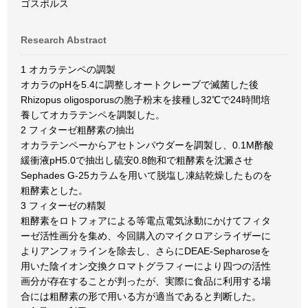
ゴスポルス
Research Abstract
1 オカラテンペの調製
オカラのpHを5.4に調整しオートクレーブで滅菌した後
Rhizopus oligosporusの胞子粉末を接種し32℃で24時間培
養してオカラテンペを調製した。
2 フィターゼ粗酵素の抽出
オカラテンペーからアセトンパウダーを調製し、0.1M酢酸
緩衝液pH5.0で抽出し硫安0.8飽和で粗酵素を沈澱させ
Sephades G-25カラムを用いて脱塩し凍結乾燥したものを
粗酵素とした。
3 フィターゼの精製
粗酵素をロトフォアによる等電点電気泳動にかけてフィタ
ーゼ活性画分を集め、今回購入のマイクロアシライザーに
よりアンフォラインを除去し、さらにDEAE-Sepharoseを
用いた陰イオン交換クロマトグラフィーにより四つの活性
画分が存在することが判ったが、実際に食品に利用する場
合には粗酵素の形で用いる方が適当であると判断した。